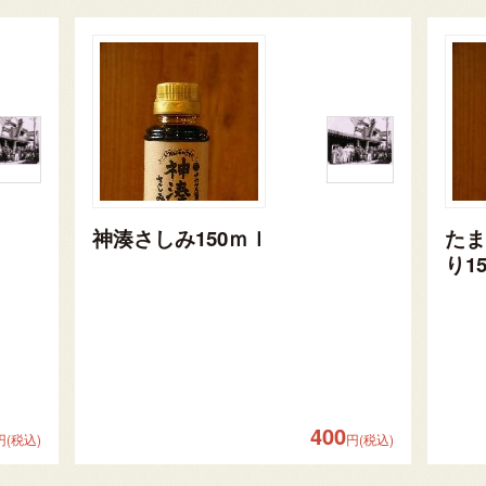
神湊さしみ150ｍｌ
たま
り1
400
円(税込)
円(税込)