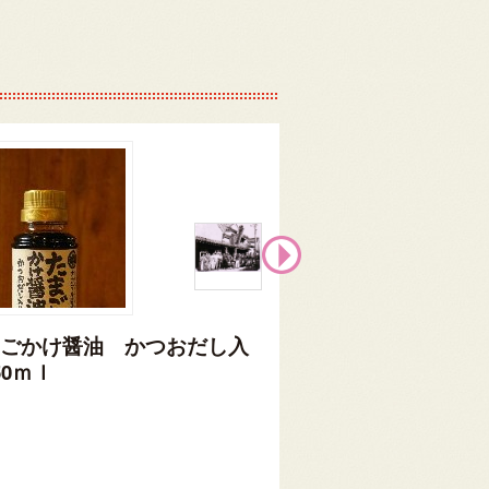
ごかけ醤油 かつおだし入
パンかけ醤油 り
50ｍｌ
50ｍｌ