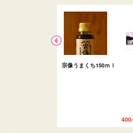
宗像うまくち150ｍｌ
400