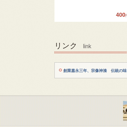
400
リンク
link
創業嘉永三年、宗像神湊 伝統の味