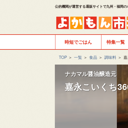
公的機関が運営する通販サイトで九州・福岡の
時短でごはん
特集一覧
TOP
＞
一覧
＞
食品
＞
調味料
＞
嘉
ナカマル醤油醸造元
嘉永こいくち36