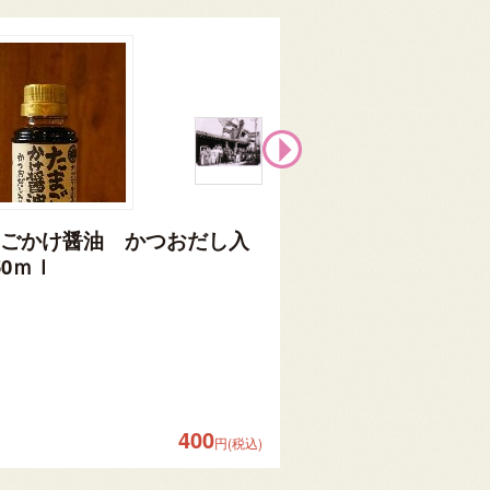
ごかけ醤油 かつおだし入
パンかけ醤油 り
50ｍｌ
50ｍｌ
400
円(税込)