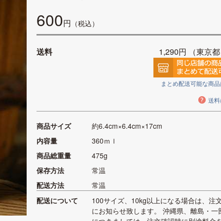
600
円
（税込）
送料
1,290円
（東京都
まとめ配送可能な商品
送料
商品サイズ
約6.4cm×6.4cm×17cm
内容量
360ｍｌ
商品総重量
475g
保存方法
常温
配送方法
常温
配送について
100サイズ、10kg以上になる場合は、注
にお知らせ致します。 沖縄県、離島・一