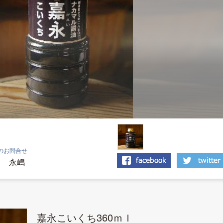
のお問合せ
永嶋
嘉永こいくち360ｍｌ