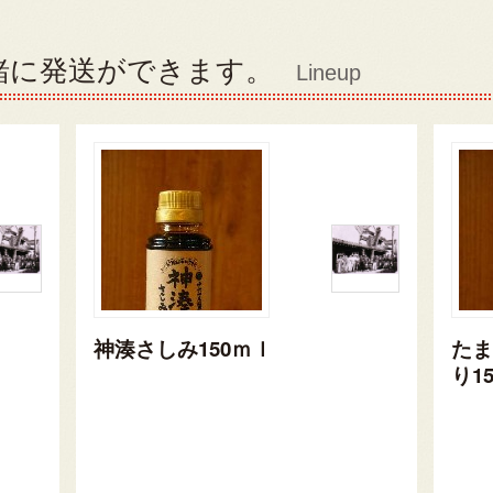
緒に発送ができます。
Lineup
神湊さしみ150ｍｌ
たま
り1