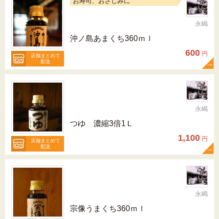
お寿司、おさしみに
永嶋
沖ノ島あまくち360ｍｌ
600
円
店舗まとめて
配送
永嶋
つゆ 濃縮3倍1Ｌ
1,100
円
店舗まとめて
配送
永嶋
宗像うまくち360ｍｌ