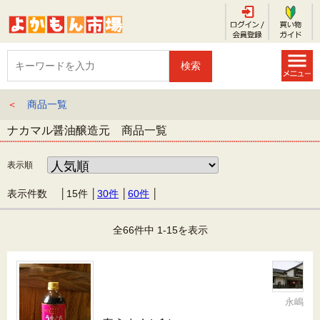
＜
商品一覧
ナカマル醤油醸造元 商品一覧
表示順
表示件数 │
15件
│
30件
│
60件
│
全66件中 1-15を表示
永嶋