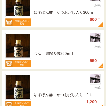
永嶋
ゆずぽん酢 かつおだし入り360ｍｌ
600
円
店舗まとめて
配送
永嶋
つゆ 濃縮３倍360ｍｌ
550
円
店舗まとめて
配送
永嶋
ゆずぽん酢 かつおだし入り 1Ｌ
1,200
円
店舗まとめて
配送