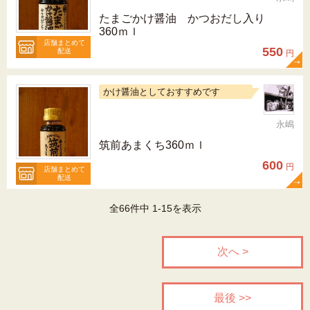
たまごかけ醤油 かつおだし入り
360ｍｌ
店舗まとめて
550
配送
円
かけ醤油としておすすめです
永嶋
筑前あまくち360ｍｌ
600
円
店舗まとめて
配送
全66件中 1-15を表示
次へ >
最後 >>