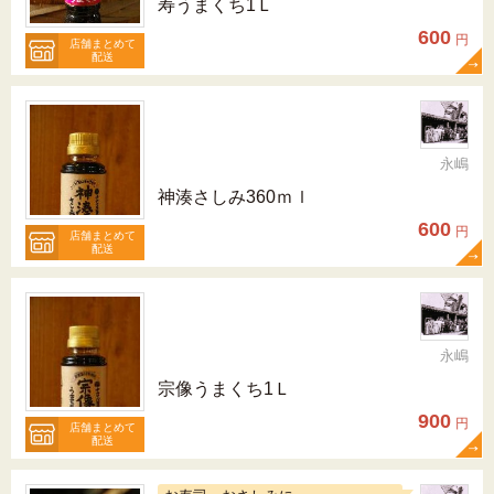
寿うまくち1Ｌ
600
円
店舗まとめて
配送
永嶋
神湊さしみ360ｍｌ
600
円
店舗まとめて
配送
永嶋
宗像うまくち1Ｌ
900
円
店舗まとめて
配送