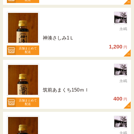
永嶋
神湊さしみ1Ｌ
1,200
円
店舗まとめて
配送
永嶋
筑前あまくち150ｍｌ
400
円
店舗まとめて
配送
永嶋