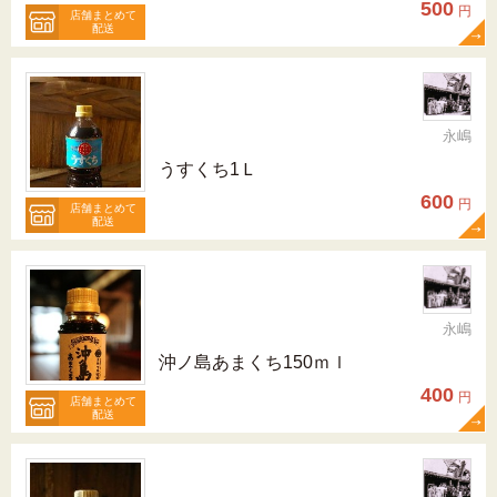
500
円
店舗まとめて
配送
永嶋
うすくち1Ｌ
600
円
店舗まとめて
配送
永嶋
沖ノ島あまくち150ｍｌ
400
円
店舗まとめて
配送