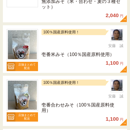
無添加みそ（米・合わせ・麦の３種セ
ット）
2,040
円
100％国産原料使用！
安藤 誠
壱番米みそ（100％国産原料使用）
1,100
円
店舗まとめて
配送
100％国産原料使用！
安藤 誠
壱番合わせみそ（100％国産原料使
用）
店舗まとめて
1,100
配送
円