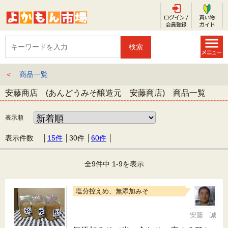
＜
商品一覧
安藤商店 (あんどうみそ醸造元 安藤商店) 商品一覧
表示順
表示件数 │
15件
│
30件
│
60件
│
全9件中 1-9を表示
塩分控えめ、無添加みそ
安藤 誠