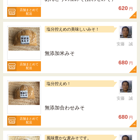
620
円
店舗まとめて
配送
塩分控えめの美味しいみそ！
安藤 誠
無添加米みそ
680
円
店舗まとめて
配送
塩分控えめ！
安藤 誠
無添加合わせみそ
680
円
店舗まとめて
配送
風味豊かな麦みそです。