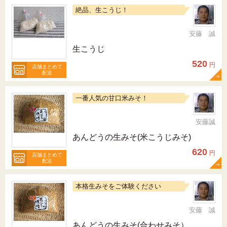
絶品、生こうじ！
安藤 誠
生こうじ
520
円
店舗まとめて
配送
一番人気の甘口米みそ！
安藤誠
あんどうの生みそ(米こうじみそ)
620
円
店舗まとめて
配送
本格生みそをご体験ください
安藤 誠
あんどうの生みそ(合わせみそ）