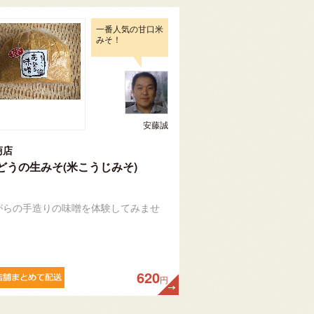
一番人気の甘口米
みそ！
安藤誠
商店
どうの生みそ(米こうじみそ)
がらの手造りの味噌を体験してみませ
620
円