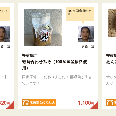
うじ！
100％国産原料使
用！
安藤 誠
安藤 誠
安藤商店
安藤
壱番合わせみそ（100％国産原料使
あん
用）
い甘
国産原料にこだわりました！ 酵母菌が生き
昔な
ています！
んか
520
1,100
円
円