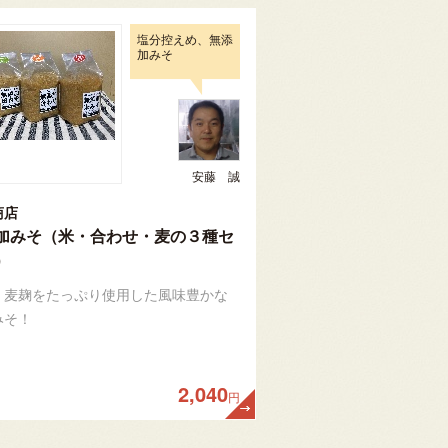
塩分控えめ、無添
加みそ
安藤 誠
商店
加みそ（米・合わせ・麦の３種セ
）
、麦麹をたっぷり使用した風味豊かな
みそ！
2,040
円