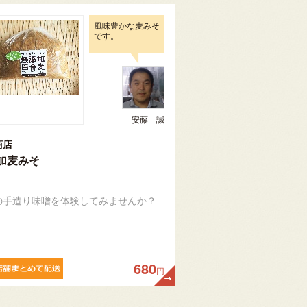
風味豊かな麦みそ
です。
安藤 誠
商店
加麦みそ
の手造り味噌を体験してみませんか？
680
円