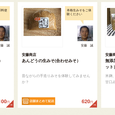
原料使
本格生みそをご体
験ください
安藤 誠
安藤 誠
安藤商店
安藤
）
あんどうの生みそ(合わせみそ）
無添
ット
昔ながらの手造りみそを体験してみません
米麹
か？
甘口
100
620
円
円