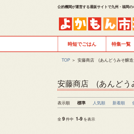
公的機関が運営する通販サイトで九州・福岡の
時短でごはん
特集一覧
TOP
＞
安藤商店 (あんどうみそ醸造
安藤商店 (あんどう
表示順
標準
人気順
新着順
9
1
-
9
全
件中
を表示