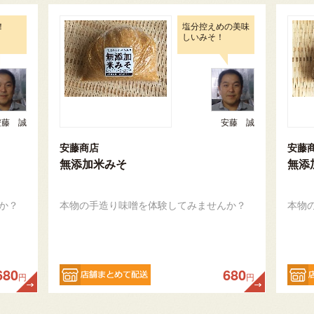
！
塩分控えめの美味
しいみそ！
安藤 誠
安藤 誠
安藤商店
安藤
無添加米みそ
無添
か？
本物の手造り味噌を体験してみませんか？
本物
680
680
円
円