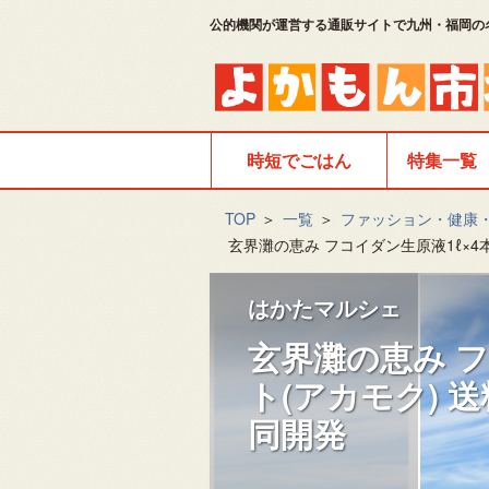
公的機関が運営する通販サイトで九州・福岡の
時短でごはん
特集一覧
TOP
＞
一覧
＞
ファッション・健康
玄界灘の恵み フコイダン生原液1ℓ×
はかたマルシェ
玄界灘の恵み フ
ト(アカモク) 
同開発