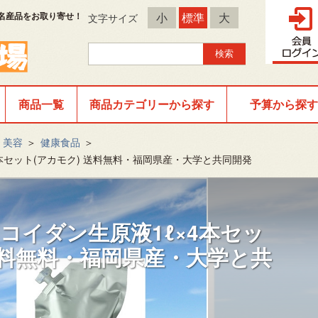
名産品をお取り寄せ！
小
標準
大
文字サイズ
商品一覧
商品カテゴリーから探す
予算から探す
・美容
＞
健康食品
＞
4本セット(アカモク) 送料無料・福岡県産・大学と共同開発
コイダン生原液1ℓ×4本セッ
送料無料・福岡県産・大学と共