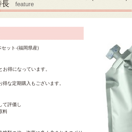
特長
feature
本セット-(福岡県産)
0円とお得になっています。
お得な定期購入もございます。
として評価し
原料