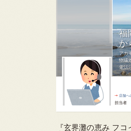
福
か
アカ
物繊
電話注
店舗へ
担当者
『玄界灘の恵み フコ