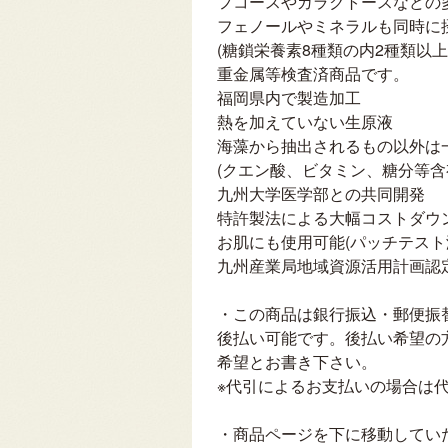
フコースやガラクトースなどの
フェノールやミネラルも同時に
(糖鎖栄養素8種類の内2種類以上
重金属等検査済商品です。
福岡県内で製造加工
熱を加えていない生原液
海藻から抽出されるもの以外は
(クエン酸、ビタミン、糖分等含
九州大学医学部との共同開発
特許製法による大幅コストダウ
お肌にも使用可能(パッチテスト
九州産業局地域資源活用計画認
・この商品は銀行振込・郵便振
後払い可能です。後払い希望の
希望とお書き下さい。
※代引によるお支払いの場合は
・商品ページを下に移動してい