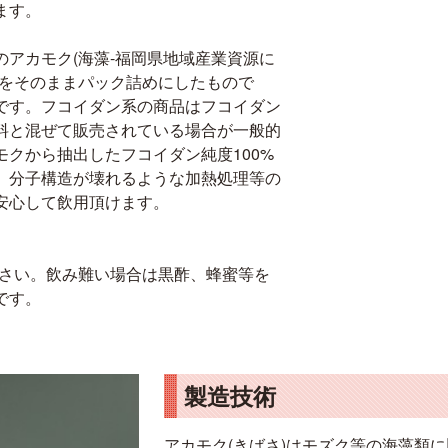
ます。
アカモク(海藻-福岡県地域産業資源に
ンをそのままパック詰めにしたもので
です。フコイダン系の商品はフコイダン
料と混ぜて販売されている場合が一般的
クから抽出したフコイダン純度100%
、分子構造が壊れるような加熱処理等の
安心して飲用頂けます。
い下さい。飲み難い場合は黒酢、蜂蜜等を
です。
製造技術
アカモク(きばさ)はモズク等の海藻類