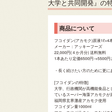
大学と共同開発』の
商品について
フコイダン(アカモク)原液1ℓ×4
メーカー：アッキーフーズ
22,000円(４か月分) 送料無料
1本あたり定価6500円→550
・長く続けたい方のために更に
[フコイダンの特徴]
大学、行政機関が高機能食品
ているスーパー海藻アカモクが
福岡県玄界灘産アカモク使用
フコイダン量1000ml