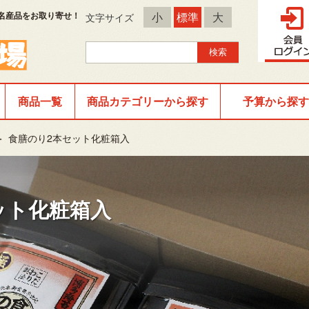
名産品をお取り寄せ！
小
標準
大
文字サイズ
商品一覧
商品カテゴリーから探す
予算から探す
＞
食膳のり2本セット化粧箱入
ット化粧箱入