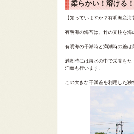
柔らかい！溶ける
【知っていますか？有明海産海
有明海の海苔は、竹の支柱を海
有明海の干潮時と満潮時の差は
満潮時には海水の中で栄養をた
消毒も行います。
この大きな干満差を利用した独