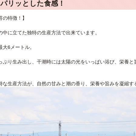
！パリッとした食感！
苔の特徴！】
の中に立てた独特の生産方法で出来ています。
最大6メートル。
っぷり生み出し、干潮時には太陽の光をいっぱい浴び、栄養と
特な生産方法が、自然の甘みと潮の香り、栄養や旨みを凝縮す