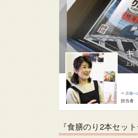
ギ
上質
店舗へ
担当者
『食膳のり2本セッ