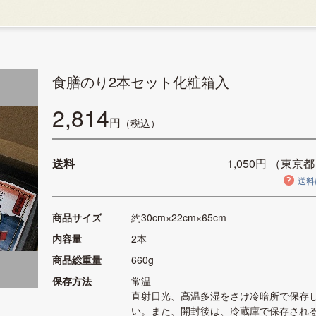
食膳のり2本セット化粧箱入
2,814
円
（税込）
送料
1,050円
（東京都
送料
商品サイズ
約30cm×22cm×65cm
内容量
2本
商品総重量
660g
保存方法
常温
直射日光、高温多湿をさけ冷暗所で保存
い。また、開封後は、冷蔵庫で保存され