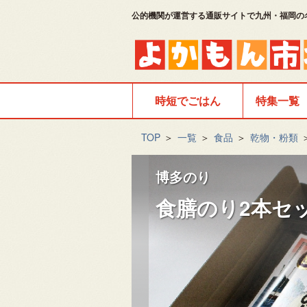
公的機関が運営する通販サイトで九州・福岡の
時短でごはん
特集一覧
TOP
＞
一覧
＞
食品
＞
乾物・粉類
博多のり
食膳のり2本セ