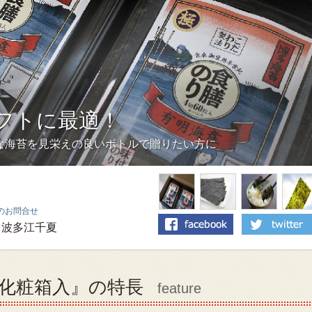
フトに最適！
な海苔を見栄えの良いボトルで贈りたい方に
のお問合せ
波多江千夏
ト化粧箱入』の特長
feature