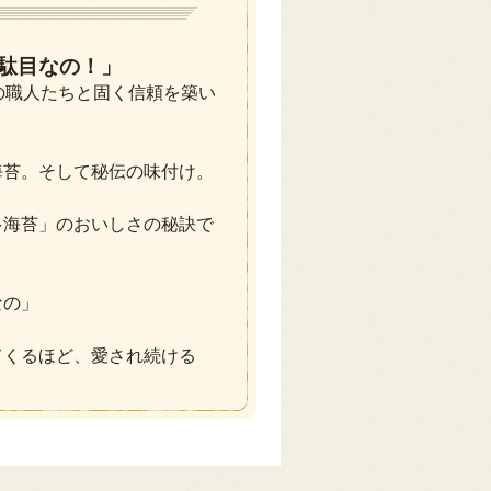
駄目なの！」
の職人たちと固く信頼を築い
海苔。そして秘伝の味付け。
多海苔」のおいしさの秘訣で
なの」
てくるほど、愛され続ける