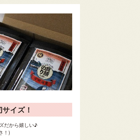
切サイズ！
ズだから嬉しい♪
さ！)