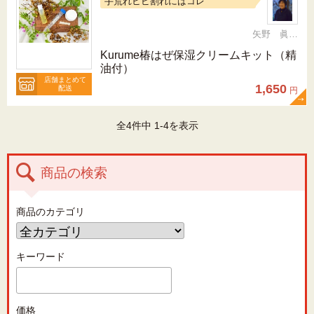
手荒れヒビ割れにはコレ
矢野 眞由美
Kurume椿はぜ保湿クリームキット（精
油付）
店舗まとめて
1,650
配送
円
全4件中 1-4を表示
商品の検索
商品のカテゴリ
キーワード
価格