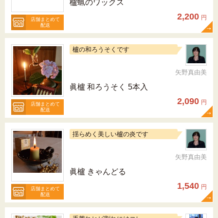
櫨蝋のワックス
2,200
円
店舗まとめて
配送
櫨の和ろうそくです
矢野真由美
眞櫨 和ろうそく 5本入
2,090
円
店舗まとめて
配送
揺らめく美しい櫨の炎です
矢野真由美
眞櫨 きゃんどる
1,540
円
店舗まとめて
配送