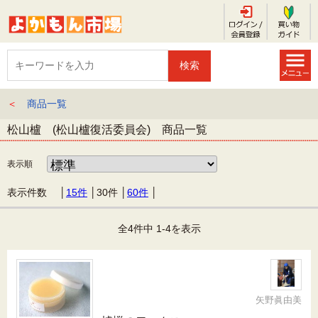
＜
商品一覧
松山櫨 (松山櫨復活委員会) 商品一覧
表示順
表示件数 │
15件
│
30件
│
60件
│
全4件中 1-4を表示
矢野眞由美