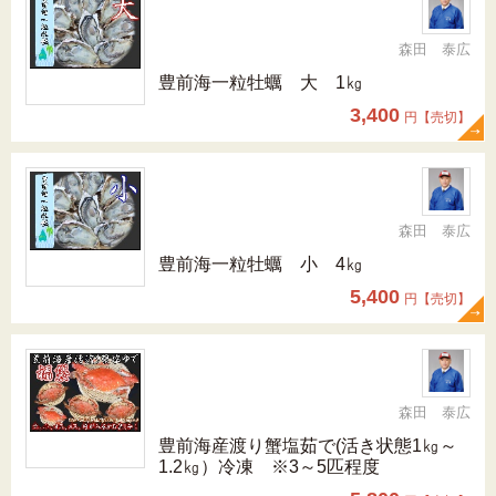
森田 泰広
豊前海一粒牡蠣 大 1㎏
3,400
円【売切】
森田 泰広
豊前海一粒牡蠣 小 4㎏
5,400
円【売切】
森田 泰広
豊前海産渡り蟹塩茹で(活き状態1㎏～
1.2㎏）冷凍 ※3～5匹程度