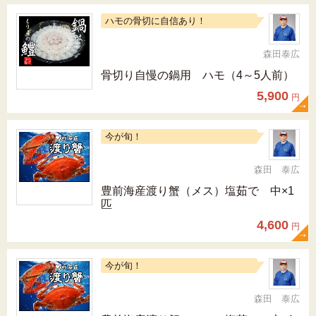
ハモの骨切に自信あり！
森田泰広
骨切り自慢の鍋用 ハモ（4～5人前）
5,900
円
今が旬！
森田 泰広
豊前海産渡り蟹（メス）塩茹で 中×1
匹
4,600
円
今が旬！
森田 泰広