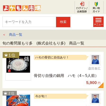
＜
商品一覧
旬の肴問屋もり多 (株式会社もり多) 商品一覧
ハモの骨切に自信あり！
森田泰広
骨切り自慢の鍋用 ハモ（4～5人前）
5,900
円
今が旬！