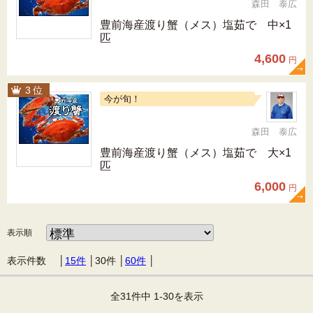
森田 泰広
豊前海産渡り蟹（メス）塩茹で 中×1
匹
4,600
円
今が旬！
森田 泰広
豊前海産渡り蟹（メス）塩茹で 大×1
匹
6,000
円
表示順
表示件数 │
15件
│
30件
│
60件
│
全31件中 1-30を表示