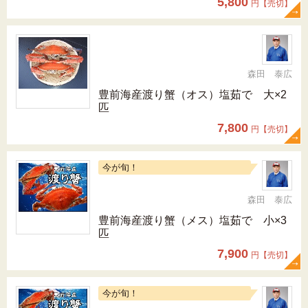
5,800
円【売切】
森田 泰広
豊前海産渡り蟹（オス）塩茹で 大×2
匹
7,800
円【売切】
今が旬！
森田 泰広
豊前海産渡り蟹（メス）塩茹で 小×3
匹
7,900
円【売切】
今が旬！