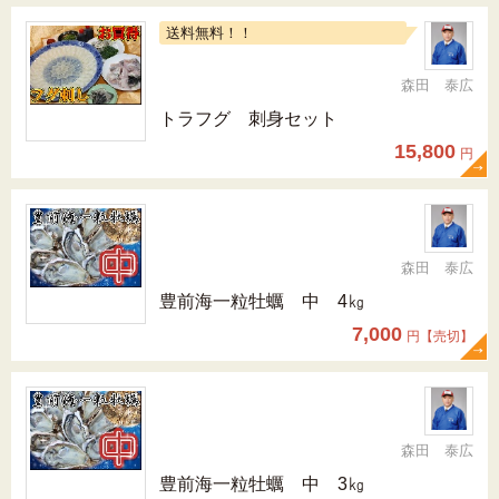
送料無料！！
森田 泰広
トラフグ 刺身セット
15,800
円
森田 泰広
豊前海一粒牡蠣 中 4㎏
7,000
円【売切】
森田 泰広
豊前海一粒牡蠣 中 3㎏