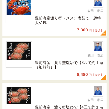
森田 泰広
豊前海産渡り蟹（メス）塩茹で 超特
大×1匹
7,300
円【売切】
森田 泰広
豊前海産 渡り蟹塩ゆで【3匹で約１㎏
（加熱前）】
8,480
円【売切】
森田 泰広
豊前海産 渡り蟹塩ゆで【4匹で約１㎏