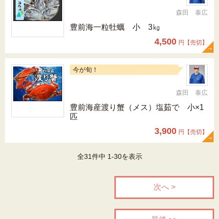
森田 泰広
豊前海一粒牡蠣 小 3㎏
4,500
円【売切】
今が旬！
森田 泰広
豊前海産渡り蟹（メス）塩茹で 小×1
匹
3,900
円【売切】
全31件中 1-30を表示
次へ >