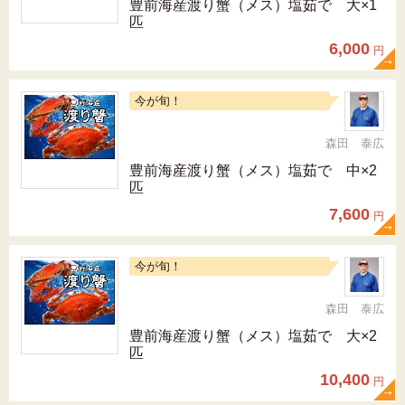
豊前海産渡り蟹（メス）塩茹で 大×1
匹
6,000
円
今が旬！
森田 泰広
豊前海産渡り蟹（メス）塩茹で 中×2
匹
7,600
円
今が旬！
森田 泰広
豊前海産渡り蟹（メス）塩茹で 大×2
匹
10,400
円