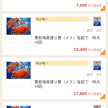
7,000
円【売切】
今が旬！
森田 泰広
豊前海産渡り蟹（メス）塩茹で 特大
×2匹
12,400
円【売切】
今が旬！
森田 泰広
豊前海産渡り蟹（メス）塩茹で 特大
×3匹
17,800
円【売切】