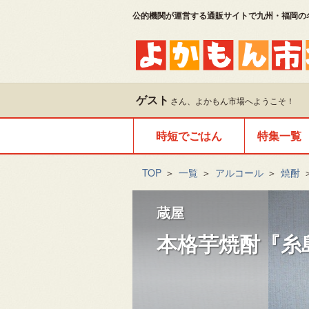
公的機関が運営する通販サイトで九州・福岡の
ゲスト
さん、よかもん市場へようこそ！
時短でごはん
特集一覧
TOP
＞
一覧
＞
アルコール
＞
焼酎
蔵屋
本格芋焼酎『糸