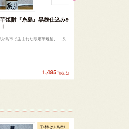
芋焼酎『糸島』黒麹仕込み9
本格芋焼酎 『 
ｍｌ
県糸島市で生まれた限定芋焼酎、「糸
年2回春と秋に季節限定
1,485
円(税込)
原材料は糸島産1