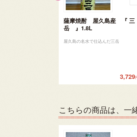
薩摩焼酎 屋久島産 『 三
岳 』1.8L
屋久島の名水で仕込んだ三岳
3,729
こちらの商品は、一