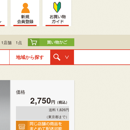
1店舗 1点
地域から探す
購入ナビゲ
ーション
価格
2,750
円
（税込）
送料 1,826円
（東京都まで）