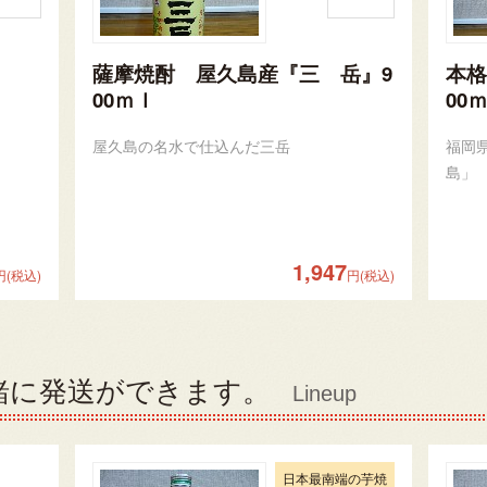
薩摩焼酎 屋久島産『三 岳』9
本格
00ｍｌ
00
屋久島の名水で仕込んだ三岳
福岡
島」
1,947
円(税込)
円(税込)
緒に発送ができます。
Lineup
日本最南端の芋焼