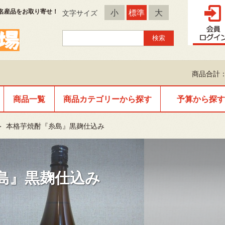
名産品をお取り寄せ！
小
標準
大
文字サイズ
商品合計：
商品一覧
商品カテゴリーから探す
予算から探す
＞
本格芋焼酎『糸島』黒麹仕込み
島』黒麹仕込み