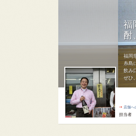
福
酎
福岡
糸島
飲み
ぜひ
店舗へ
担当者