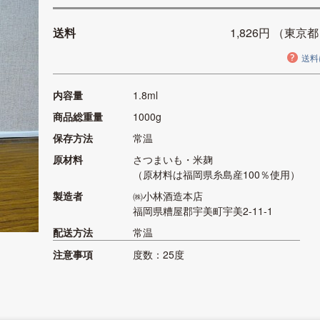
送料
1,826円
（東京都
送料
内容量
1.8ml
商品総重量
1000g
保存方法
常温
原材料
さつまいも・米麹
（原材料は福岡県糸島産100％使用）
製造者
㈱小林酒造本店
福岡県糟屋郡宇美町宇美2-11-1
配送方法
常温
注意事項
度数：25度