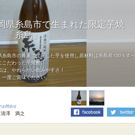
岡県糸島市で生まれた限定芋焼
、「糸島」
県糸島市の農家で生産した芋を使用し原材料は糸島産100％す
にこだわった芋焼酎。
口は、やわらかい飲みやすさ！
、一度ご賞味ください。
のお問合せ
清澤 満之