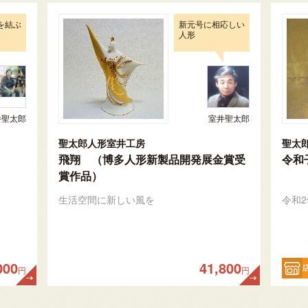
を結ぶ
新元号に相応しい
人形
井聖太郎
室井聖太郎
聖太郎人形室井工房
聖太
飛翔 （博多人形新製品開発展金賞受
令和
賞作品）
生活空間に新しい風を
令和
000
41,800
円
円