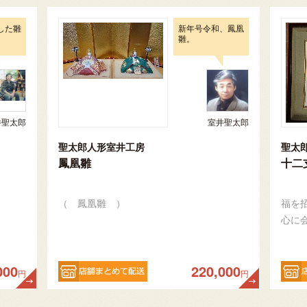
した雛
新年号令和、鳳凰
雛。
井聖太郎
室井聖太郎
聖太郎人形室井工房
聖太
鳳凰雛
十二
（ 鳳凰雛 ）
福を
心に
000
220,000
円
円