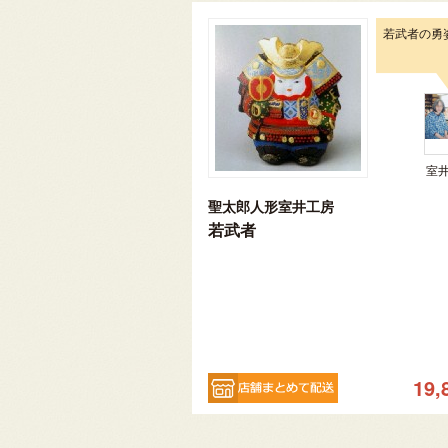
若武者の勇
室
聖太郎人形室井工房
若武者
19,