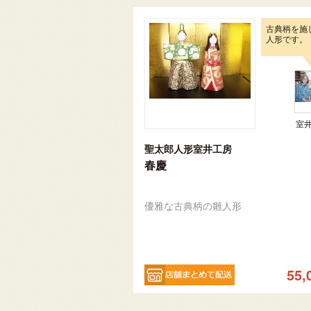
古典柄を施
人形です。
室
聖太郎人形室井工房
春慶
優雅な古典柄の雛人形
55,