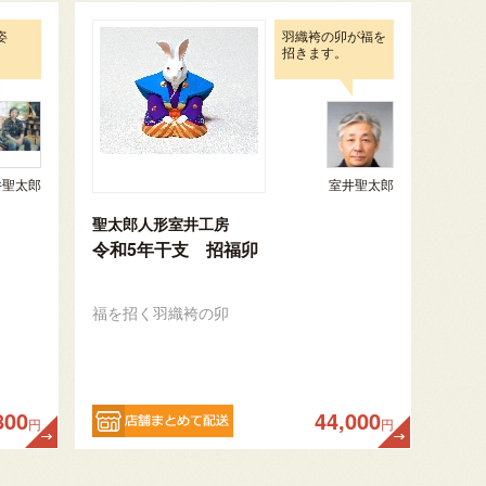
姿
羽織袴の卯が福を
招きます。
井聖太郎
室井聖太郎
聖太郎人形室井工房
令和5年干支 招福卯
福を招く羽織袴の卯
800
44,000
円
円