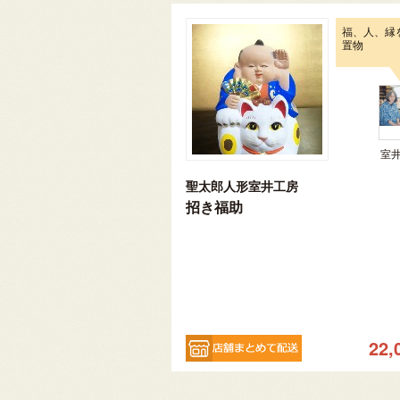
福、人、縁
置物
室
聖太郎人形室井工房
招き福助
22,