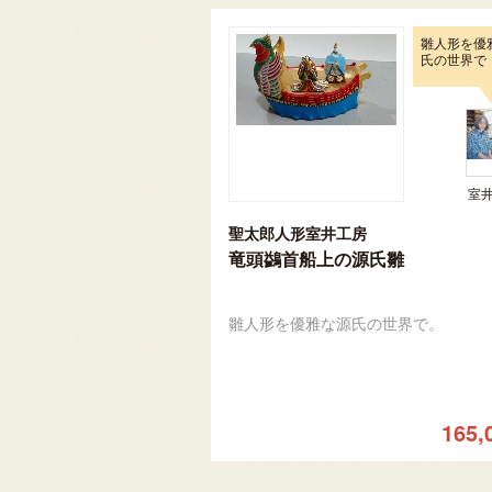
雛人形を優
氏の世界で
室
聖太郎人形室井工房
竜頭鷁首船上の源氏雛
雛人形を優雅な源氏の世界で。
165,