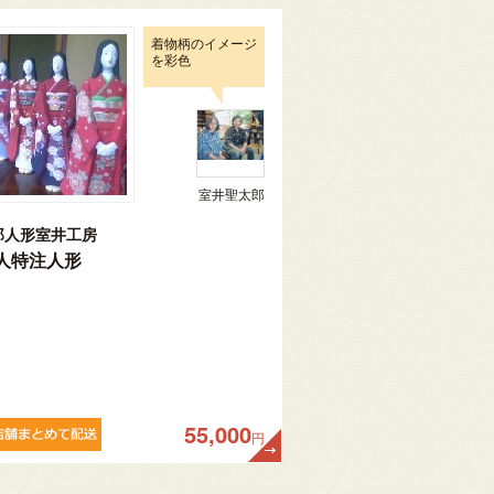
着物柄のイメージ
を彩色
室井聖太郎
郎人形室井工房
人特注人形
55,000
円