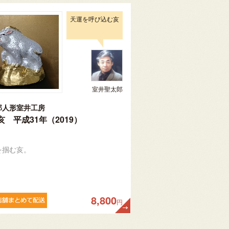
天運を呼び込む亥
室井聖太郎
郎人形室井工房
亥 平成31年（2019）
を掴む亥。
8,800
円