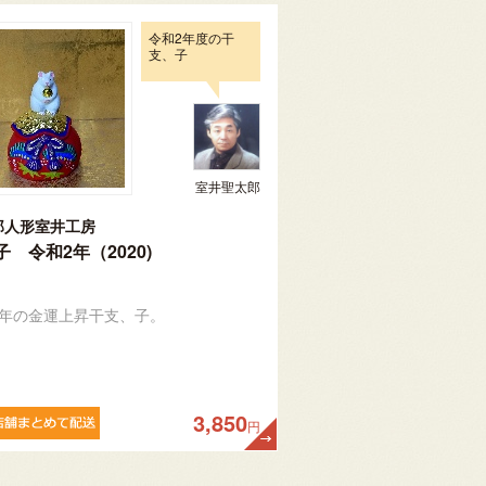
令和2年度の干
支、子
室井聖太郎
郎人形室井工房
子 令和2年（2020)
2年の金運上昇干支、子。
3,850
円