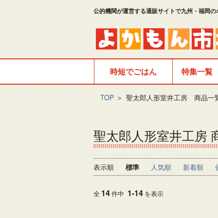
公的機関が運営する通販サイトで九州・福岡の
時短でごはん
特集一覧
TOP
＞
聖太郎人形室井工房 商品一
聖太郎人形室井工房 
表示順
標準
人気順
新着順
14
1
-
14
全
件中
を表示