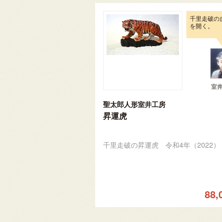
千里走破の
を開く。
室
聖太郎人形室井工房
昇運虎
千里走破の昇運虎 令和4年（2022）
88,