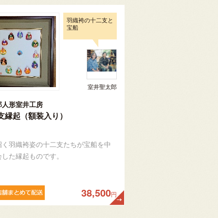
羽織袴の十二支と
宝船
室井聖太郎
郎人形室井工房
支縁起（額装入り）
招く羽織袴姿の十二支たちが宝船を中
会した縁起ものです。
38,500
円