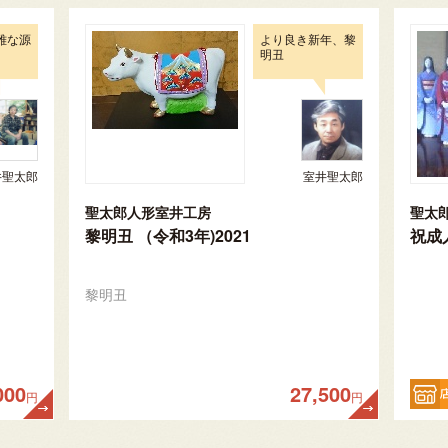
雅な源
より良き新年、黎
明丑
井聖太郎
室井聖太郎
聖太郎人形室井工房
聖太
黎明丑 （令和3年)2021
祝成
黎明丑
000
27,500
円
円