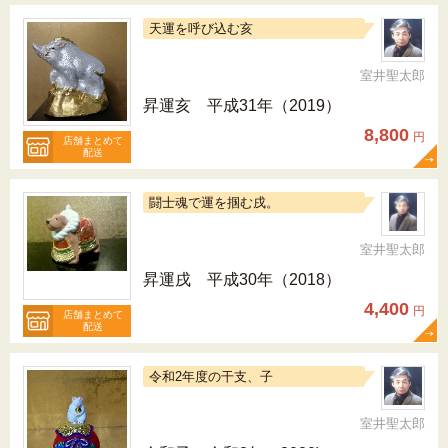
天運を呼び込む亥
室井聖太郎
昇運亥 平成31年（2019）
8,800
円
店舗まとめて
配送
闘士魂で運を掴む戌。
室井聖太郎
昇運戌 平成30年（2018）
4,400
円
店舗まとめて
配送
令和2年度の干支、子
室井聖太郎