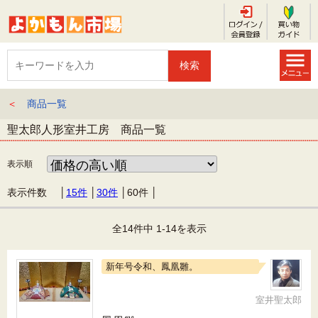
＜
商品一覧
聖太郎人形室井工房 商品一覧
表示順
表示件数 │
15件
│
30件
│
60件
│
全14件中 1-14を表示
新年号令和、鳳凰雛。
室井聖太郎