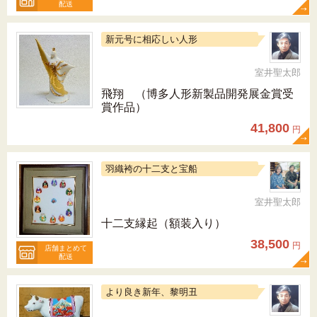
配送
新元号に相応しい人形
室井聖太郎
飛翔 （博多人形新製品開発展金賞受
賞作品）
41,800
円
羽織袴の十二支と宝船
室井聖太郎
十二支縁起（額装入り）
38,500
円
店舗まとめて
配送
より良き新年、黎明丑