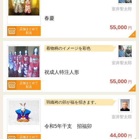
室井聖太郎
春慶
55,000
円
店舗まとめて
配送
着物柄のイメージを彩色
室井聖太郎
祝成人特注人形
55,000
円
店舗まとめて
配送
羽織袴の卯が福を招きます。
室井聖太郎
令和5年干支 招福卯
44,000
円
店舗まとめて