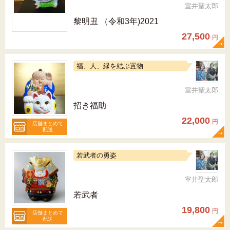
室井聖太郎
黎明丑 （令和3年)2021
27,500
円
福、人、縁を結ぶ置物
室井聖太郎
招き福助
22,000
円
店舗まとめて
配送
若武者の勇姿
室井聖太郎
若武者
19,800
円
店舗まとめて
配送