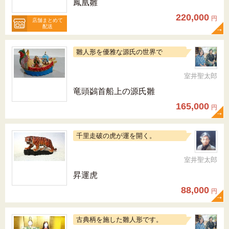
鳳凰雛
220,000
円
店舗まとめて
配送
雛人形を優雅な源氏の世界で
室井聖太郎
竜頭鷁首船上の源氏雛
165,000
円
千里走破の虎が運を開く。
室井聖太郎
昇運虎
88,000
円
古典柄を施した雛人形です。