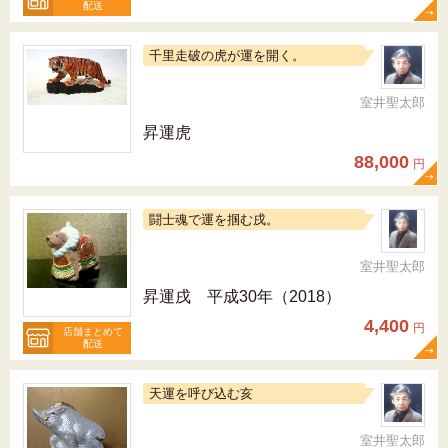
配送
千里走破の虎が運を開く。
室井聖太郎
昇運虎
88,000
円
闘士魂で運を掴む戌。
室井聖太郎
昇運戌 平成30年（2018）
4,400
円
店舗まとめて
配送
天運を呼び込む亥
室井聖太郎