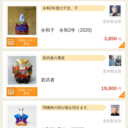
令和2年度の干支、子
室井聖太郎
令和子 令和2年（2020)
3,850
円
店舗まとめて
配送
若武者の勇姿
室井聖太郎
若武者
19,800
円
店舗まとめて
配送
羽織袴の卯が福を招きます。
室井聖太郎