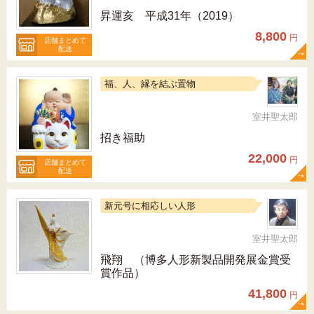
昇運亥 平成31年（2019）
8,800
円
店舗まとめて
配送
福、人、縁を結ぶ置物
室井聖太郎
招き福助
22,000
円
店舗まとめて
配送
新元号に相応しい人形
室井聖太郎
飛翔 （博多人形新製品開発展金賞受
賞作品）
41,800
円