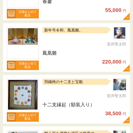
春慶
55,000
円
店舗まとめて
配送
新年号令和、鳳凰雛。
室井聖太郎
鳳凰雛
220,000
円
店舗まとめて
配送
羽織袴の十二支と宝船
室井聖太郎
十二支縁起（額装入り）
38,500
円
店舗まとめて
配送