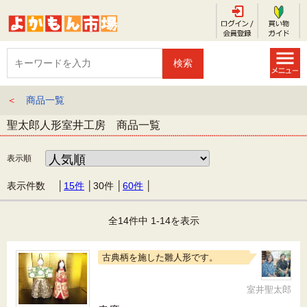
＜
商品一覧
聖太郎人形室井工房 商品一覧
表示順
表示件数 │
15件
│
30件
│
60件
│
全14件中 1-14を表示
古典柄を施した雛人形です。
室井聖太郎