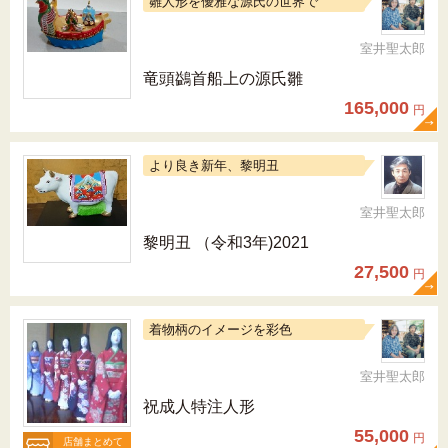
雛人形を優雅な源氏の世界で
室井聖太郎
竜頭鷁首船上の源氏雛
165,000
円
より良き新年、黎明丑
室井聖太郎
黎明丑 （令和3年)2021
27,500
円
着物柄のイメージを彩色
室井聖太郎
祝成人特注人形
55,000
円
店舗まとめて