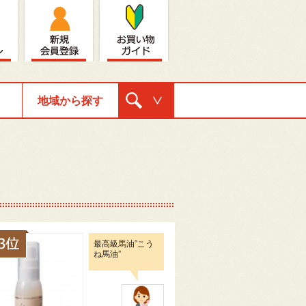
地域から探す
購入ナビゲ
ーション
最高級馬油”こう
ね馬油”