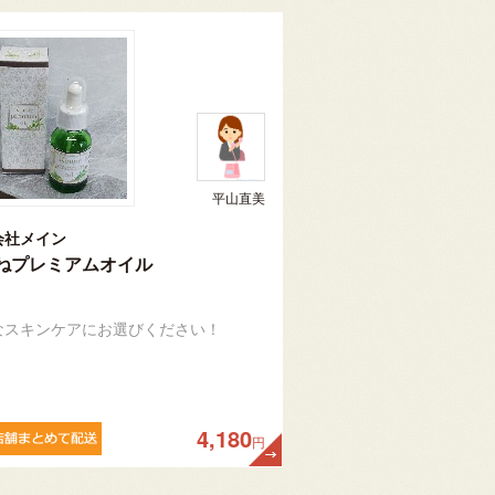
平山直美
会社メイン
ねプレミアムオイル
なスキンケアにお選びください！
4,180
円