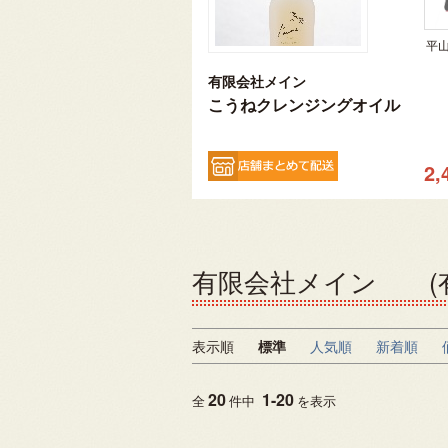
平
有限会社メイン
こうねクレンジングオイル
2,
有限会社メイン (有
表示順
標準
人気順
新着順
20
1
-
20
全
件中
を表示