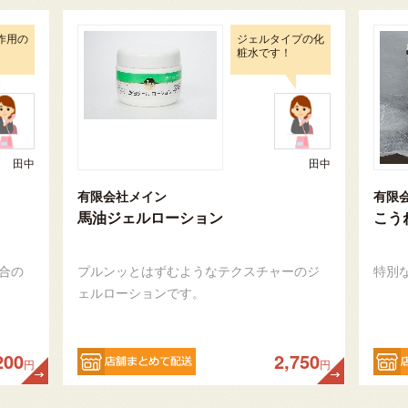
作用の
ジェルタイプの化
粧水です！
田中
田中
有限会社メイン
有限
馬油ジェルローション
こう
合の
プルンッとはずむようなテクスチャーのジ
特別
ェルローションです。
200
2,750
円
円