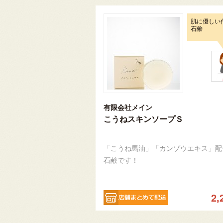
肌に優しい
石鹸
有限会社メイン
こうねスキンソープＳ
「こうね馬油」「カンゾウエキス」配
石鹸です！
2,