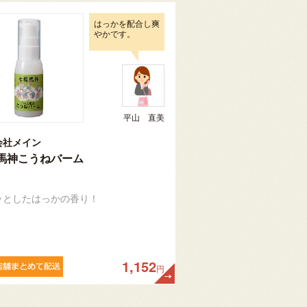
はっかを配合し爽
やかです。
平山 直美
会社メイン
馬神こうねバーム
ッとしたはっかの香り！
1,152
円