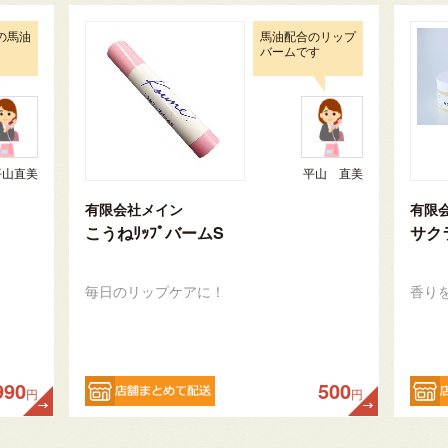
の馬油
馬油配合のリップ
バームです
平山直美
平山 直美
有限会社メイン
有限
こうねﾘｯﾌﾟバームS
サク
毎日のリップケアに！
香り
990
500
円
円