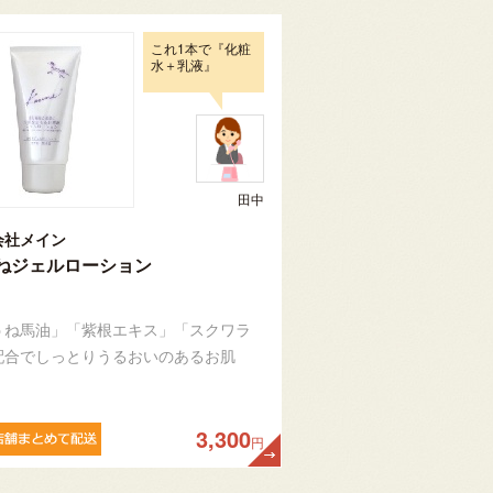
これ1本で『化粧
水＋乳液』
田中
会社メイン
ねジェルローション
うね馬油」「紫根エキス」「スクワラ
配合でしっとりうるおいのあるお肌
3,300
円