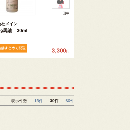
田中
会社メイン
ね馬油 30ml
3,300
円
表示件数
15件
30件
60件