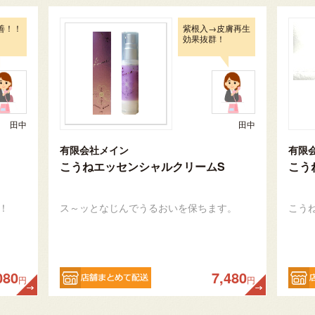
善！！
紫根入→皮膚再生
効果抜群！
田中
田中
有限会社メイン
有限
こうねエッセンシャルクリームS
こう
！
ス～ッとなじんでうるおいを保ちます。
こう
080
7,480
円
円