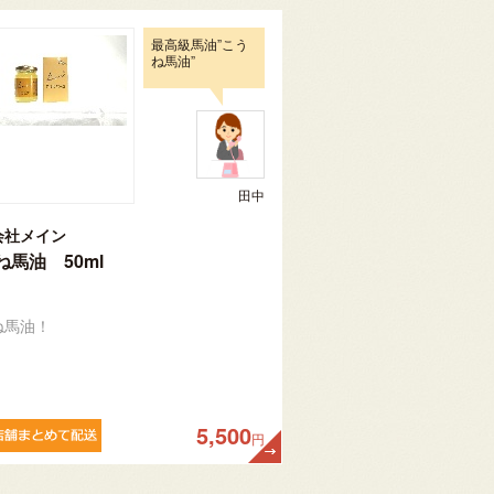
最高級馬油”こう
ね馬油”
田中
会社メイン
ね馬油 50ml
ね馬油！
5,500
円