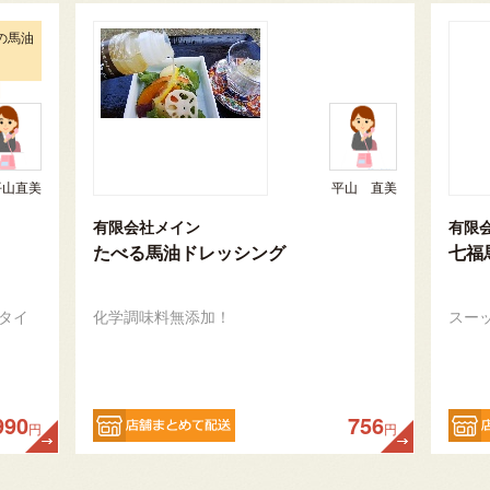
の馬油
平山直美
平山 直美
有限会社メイン
有限
たべる馬油ドレッシング
七福
タイ
化学調味料無添加！
スー
990
756
円
円