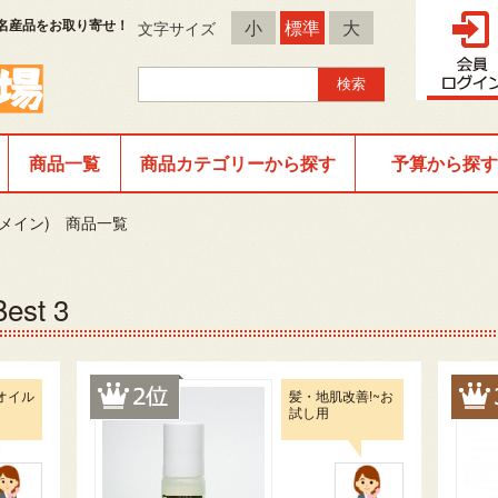
名産品をお取り寄せ！
小
標準
大
文字サイズ
商品一覧
商品カテゴリーから探す
予算から探す
メイン) 商品一覧
st 3
オイル
髪・地肌改善!~お
試し用