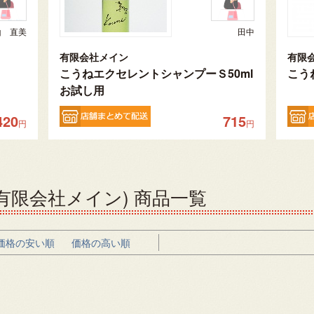
山 直美
田中
有限会社メイン
有限
こうねエクセレントシャンプーＳ50ml
こう
お試し用
420
715
円
円
限会社メイン) 商品一覧
価格の安い順
価格の高い順