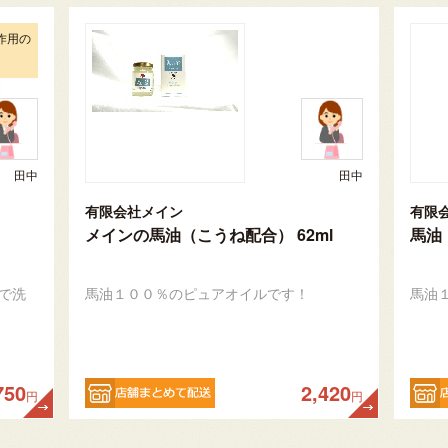
作用の
田中
田中
有限会社メイン
有限
メインの馬油（こうね配合） 62ml
馬油
で洗
馬油１００％のピュアオイルです！
馬油
750
2,420
円
円