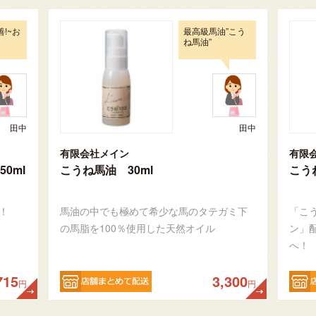
!~お
最高級馬油”こう
ね馬油”
田中
田中
有限会社メイン
有限
0ml
こうね馬油 30ml
こう
！
馬油の中でも極めて希少な馬のタテガミ下
「こ
の馬脂を100％使用した天然オイル
ン」
へ！
715
3,300
円
円