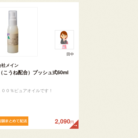
田中
会社メイン
（こうね配合）プッシュ式60ml
１００％ピュアオイルです！
2,090
円