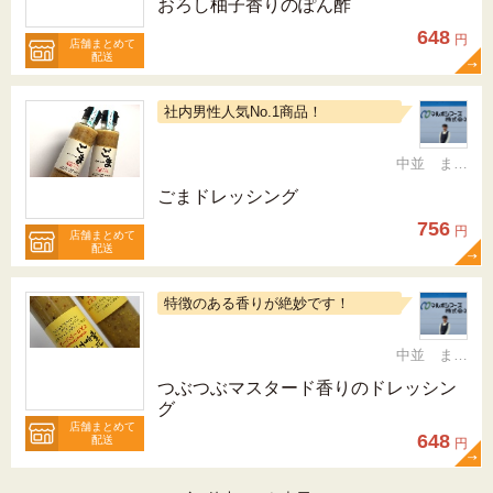
おろし柚子香りのぽん酢
648
円
店舗まとめて
配送
社内男性人気No.1商品！
中並 まゆみ
ごまドレッシング
756
円
店舗まとめて
配送
特徴のある香りが絶妙です！
中並 まゆみ
つぶつぶマスタード香りのドレッシン
グ
店舗まとめて
648
配送
円