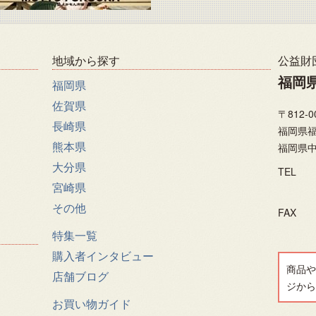
地域から探す
公益財
福岡
福岡県
佐賀県
〒812-0
長崎県
福岡県福
熊本県
福岡県中
大分県
TEL
宮崎県
その他
FAX
特集一覧
購入者インタビュー
商品や
店舗ブログ
ジから
お買い物ガイド