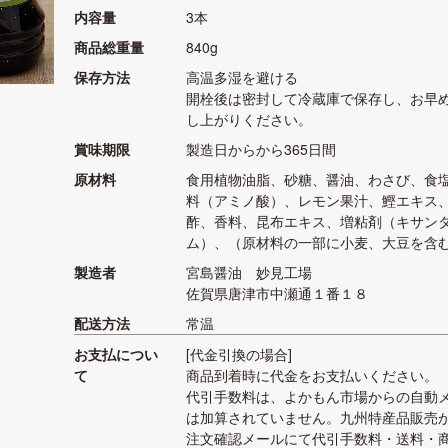
内容量
3本
商品総重量
840g
保存方法
高温多湿を避ける
開栓後は密封して冷蔵庫で保存し、お早
し上がりください。
賞味期限
製造日からから365日間
原材料
食用植物油脂、砂糖、醤油、わさび、食
料（アミノ酸）、レモン果汁、鰹エキス
酢、香料、昆布エキス、増粘剤（キサン
ム）、（原材料の一部に小麦、大豆を含
製造者
宮島醤油 妙見工場
佐賀県唐津市中瀬通１番１８
配送方法
常温
お支払につい
[代金引換の場合]
て
商品到着時に代金をお支払いください。
代引手数料は、よかもん市場からの自動
は加算されていません。九州特産品販売
注文確認メールにて代引手数料・送料・