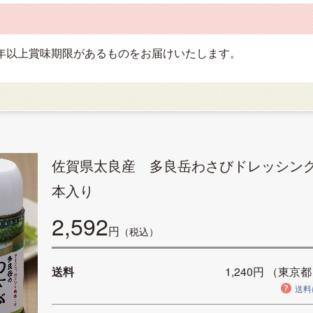
年以上賞味期限があるものをお届けいたします。
佐賀県太良産 多良岳わさびドレッシング
本入り
2,592
円
（税込）
送料
1,240円
（東京都
送料