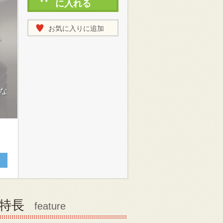
に入れる
お気に入りに追加
か
レ
な
特長
feature