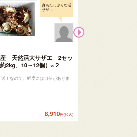
身もたっぷりな活
サザエ
産 天然活大サザエ 2セッ
有機茶葉100％使
約2kg、10～12個）×２
ティーパック
直送！なので、鮮度には自信がありま
有機茶葉100％使用！「
を多く含むお茶です。
8,910
円(税込)