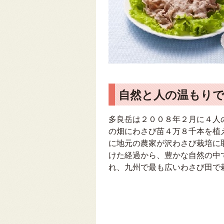
自然と人の温もり
多良岳は２００８年２月に４人
の畑にわさび苗４万８千本を植
に地元の農家が沢わさび栽培に
けた経過から、豊かな自然の中
れ、九州で最も広いわさび田で