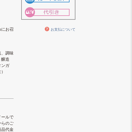
めにお召
お支払について
塩、調味
、醸造
タンガ
む）
メールで
からのご
商品代金