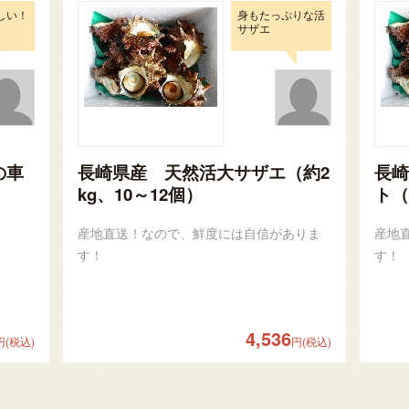
しい！
身もたっぷりな活
サザエ
の車
長崎県産 天然活大サザエ（約2
長崎
kg、10～12個）
ト（
産地直送！なので、鮮度には自信がありま
産地
す！
す！
4,536
円(税込)
円(税込)