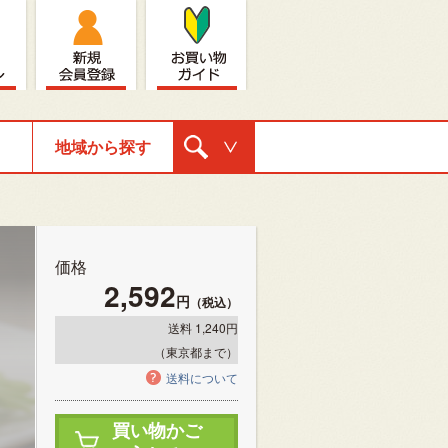
地域から探す
購入ナビゲ
ーション
価格
2,592
円
（税込）
送料 1,240円
（東京都まで）
送料について
買い物かご