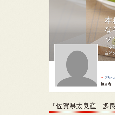
本
な
ッ
「水
自然
店舗へ
担当者
『佐賀県太良産 多