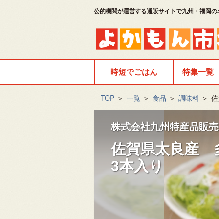
公的機関が運営する通販サイトで九州・福岡の
時短でごはん
特集一覧
TOP
＞
一覧
＞
食品
＞
調味料
＞
佐
株式会社九州特産品販売
佐賀県太良産
3本入り