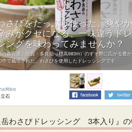
わさびをたっぷり使った、爽や
辛みがクセになる、一味違うド
シングを味わってみませんか？
源の森百選」佐賀・多良岳（標高983m）のすそ野に広がる豊か
の中で栽培された、わさびを使用したドレッシングです
のお問合せ
立石
良岳わさびドレッシング 3本入り』の