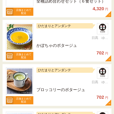
全種詰め合わせセット（６食セット）
4,320
円
店舗まとめて
配送
ひだまりとアンダンテ
日髙 ゆかり
かぼちゃのポタージュ
702
円
店舗まとめて
配送
ひだまりとアンダンテ
日髙 ゆかり
ブロッコリーのポタージュ
702
円
店舗まとめて
配送