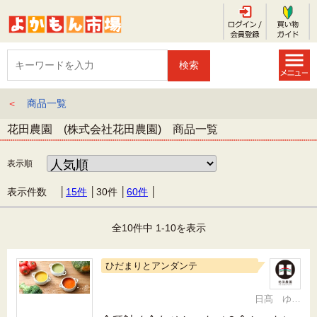
＜
商品一覧
花田農園 (株式会社花田農園) 商品一覧
表示順
表示件数 │
15件
│
30件
│
60件
│
全10件中 1-10を表示
ひだまりとアンダンテ
日髙 ゆかり