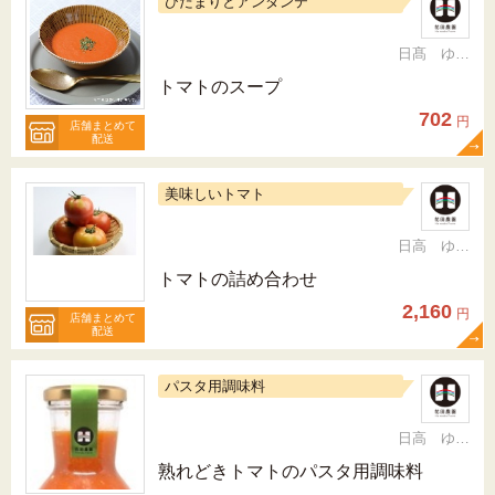
ひだまりとアンダンテ
日髙 ゆかり
トマトのスープ
702
円
店舗まとめて
配送
美味しいトマト
日高 ゆかり
トマトの詰め合わせ
2,160
円
店舗まとめて
配送
パスタ用調味料
日高 ゆかり
熟れどきトマトのパスタ用調味料