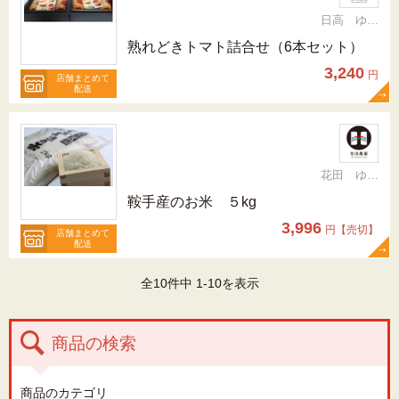
日高 ゆかり
熟れどきトマト詰合せ（6本セット）
3,240
円
店舗まとめて
配送
花田 ゆかり
鞍手産のお米 ５kg
3,996
円【売切】
店舗まとめて
配送
全10件中 1-10を表示
商品の検索
商品のカテゴリ