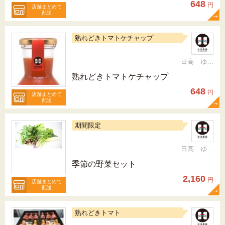
648
円
店舗まとめて
配送
熟れどきトマトケチャップ
日高 ゆかり
熟れどきトマトケチャップ
648
円
店舗まとめて
配送
期間限定
日高 ゆかり
季節の野菜セット
2,160
円
店舗まとめて
配送
熟れどきトマト