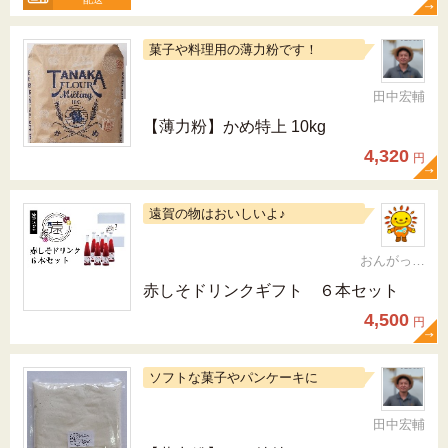
菓子や料理用の薄力粉です！
田中宏輔
【薄力粉】かめ特上 10kg
4,320
円
遠賀の物はおいしいよ♪
おんがっぴー
赤しそドリンクギフト ６本セット
4,500
円
ソフトな菓子やパンケーキに
田中宏輔