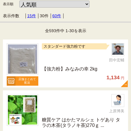
表示順
表示件数 │
15件
│
30件
│
60件
│
全593件中 1-30を表示
スタンダード強力粉です
田中宏輔
【強力粉】みなみの幸 2kg
1,134
円
店舗まとめて
配送
上原博美
糖質ケア はかたマルシェ トゲあり タ
ラの木茶(タラノキ茶)270ｇ ...