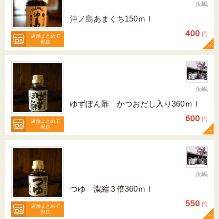
永嶋
沖ノ島あまくち150ｍｌ
400
円
店舗まとめて
配送
永嶋
ゆずぽん酢 かつおだし入り360ｍｌ
600
円
店舗まとめて
配送
永嶋
つゆ 濃縮３倍360ｍｌ
550
円
店舗まとめて
配送