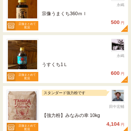
永嶋
宗像うまくち360ｍｌ
500
円
店舗まとめて
配送
永嶋
うすくち1Ｌ
600
円
店舗まとめて
配送
スタンダード強力粉です
田中宏輔
【強力粉】みなみの幸 10kg
4,104
円
店舗まとめて
配送