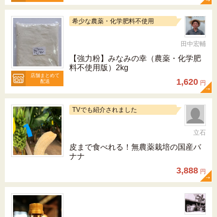
希少な農薬・化学肥料不使用
田中宏輔
【強力粉】みなみの幸（農薬・化学肥
料不使用版）2kg
店舗まとめて
1,620
配送
円
TVでも紹介されました
立石
皮まで食べれる！無農薬栽培の国産バ
ナナ
3,888
円