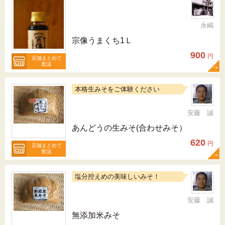
永嶋
宗像うまくち1Ｌ
900
円
店舗まとめて
配送
本格生みそをご体験ください
安藤 誠
あんどうの生みそ(合わせみそ）
620
円
店舗まとめて
配送
塩分控えめの美味しいみそ！
安藤 誠
無添加米みそ