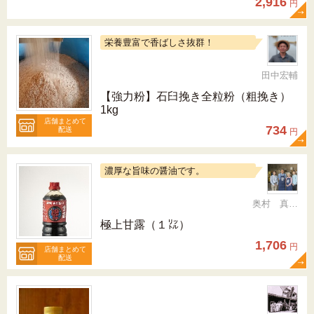
2,916
円
栄養豊富で香ばしさ抜群！
田中宏輔
【強力粉】石臼挽き全粒粉（粗挽き）
1kg
店舗まとめて
734
配送
円
濃厚な旨味の醤油です。
奥村 真（ちか）
極上甘露（１㍑）
1,706
円
店舗まとめて
配送