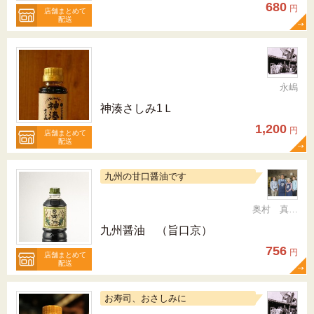
680
円
店舗まとめて
配送
永嶋
神湊さしみ1Ｌ
1,200
円
店舗まとめて
配送
九州の甘口醤油です
奥村 真（ちか）
九州醤油 （旨口京）
756
円
店舗まとめて
配送
お寿司、おさしみに