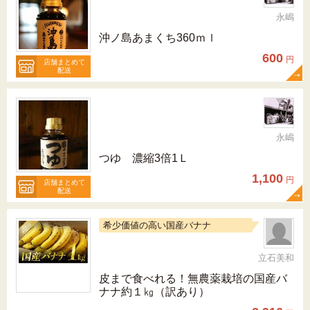
永嶋
沖ノ島あまくち360ｍｌ
600
円
店舗まとめて
配送
永嶋
つゆ 濃縮3倍1Ｌ
1,100
円
店舗まとめて
配送
希少価値の高い国産バナナ
立石美和
皮まで食べれる！無農薬栽培の国産バ
ナナ約１㎏（訳あり）