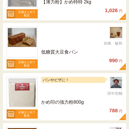
【薄力粉】かめ特特 2kg
1,026
円
店舗まとめて
配送
岩橋 敏和
低糖質大豆食パン
990
円
店舗まとめて
配送
パンやピザに！
田中宏輔
かめ印の強力粉800g
788
円
店舗まとめて
配送