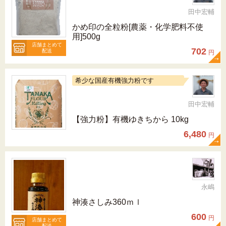
田中宏輔
かめ印の全粒粉[農薬・化学肥料不使
用]500g
店舗まとめて
702
配送
円
希少な国産有機強力粉です
田中宏輔
【強力粉】有機ゆきちから 10kg
6,480
円
永嶋
神湊さしみ360ｍｌ
600
円
店舗まとめて
配送