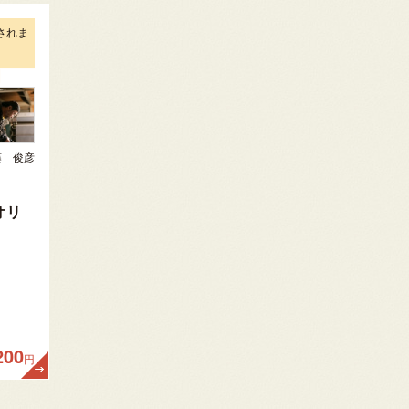
されま
藤 俊彦
オリ
200
円