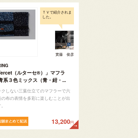
ＴＶで紹介されま
した。
實藤 俊彦
ING
Tercet（ルターセ®）」マフラ
青系３色ミックス（青・紺・...
チクしない三葉仕立てのマフラーで六
表の布の表情を多彩に楽しむことが出
す。
13,200
円