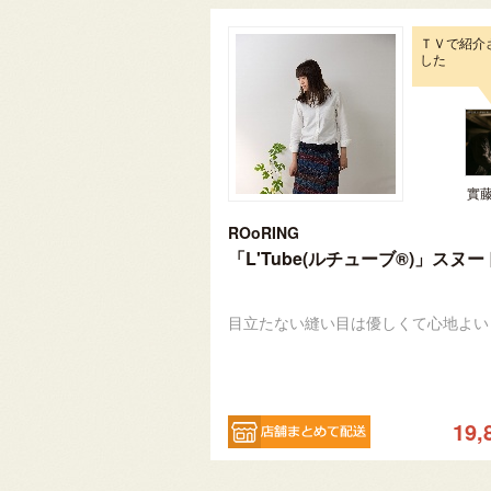
ＴＶで紹介
した
實
ROoRING
「L'Tube(ルチューブ®)」スヌー
目立たない縫い目は優しくて心地よい
19,