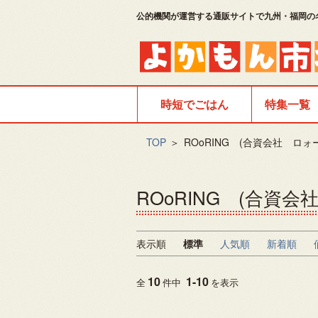
公的機関が運営する通販サイトで九州・福岡の
時短でごはん
特集一覧
TOP
＞
ROoRING (合資会社 ロ
ROoRING (合資
表示順
標準
人気順
新着順
10
1
-
10
全
件中
を表示