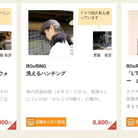
ーニン
ＴＶで紹介私も使
っています
藤 俊彦
實藤 俊彦
ROoRING
ROoR
クウォ
洗えるハンチング
「L'
ー 
その
糸の先染め絣（かすり）だから、色落ちし
チク
くな
にくいのが『からくり®織り』の魅力。
面裏
来ま
000
8,800
円
円