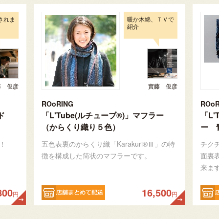
されま
暖か木綿、ＴＶで
紹介
藤 俊彦
實藤 俊彦
ROoRING
ROoR
ド
「L'Tube(ルチューブ®)」マフラー
「L'
（からくり織り５色）
ー 
！
五色表裏のからくり織「Karakuri®Ⅲ」の特
チク
徴を構成した筒状のマフラーです。
面裏
来ま
800
16,500
円
円