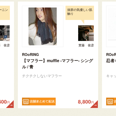
ーニン
抜群の気優しい肌
触り
藤 俊彦
實藤 俊彦
ROoRING
ROoR
ョ
【マフラー】muffle -マフラー- シング
忍者
ル / 青
チクチクしないマフラー
キャ
400
8,800
円
円