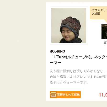
ハウスクリ
グ対応
實
ROoRING
「L'Tube(ルチューブ®)」ネッ
ーマー
洗う程に肌触りは優しく温かくなり、
色味と構造によりアレンジするのが楽
るネックウォーマーです。
11,