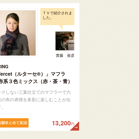
ＴＶで紹介されま
した。
實藤 俊彦
ING
Tercet（ルターセ®）」マフラ
赤系３色ミックス（赤・茶・青）
チクしない三葉仕立てのマフラーで六
表の布の表情を多彩に楽しむことが出
す。
13,200
円