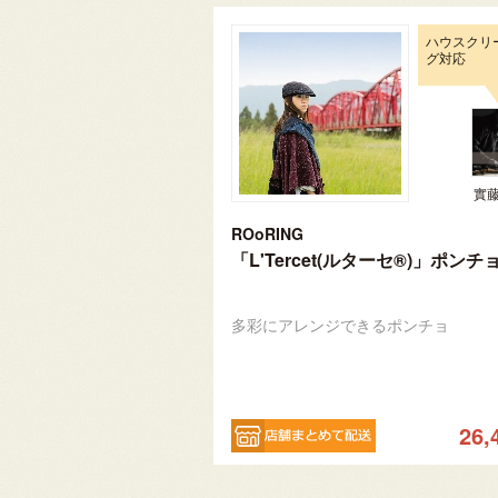
ハウスクリ
グ対応
實
ROoRING
「L'Tercet(ルターセ®)」ポンチ
多彩にアレンジできるポンチョ
26,