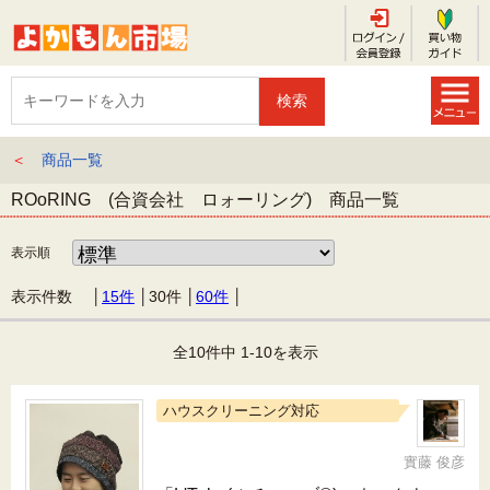
＜
商品一覧
ROoRING (合資会社 ロォーリング) 商品一覧
表示順
表示件数 │
15件
│
30件
│
60件
│
全10件中 1-10を表示
ハウスクリーニング対応
實藤 俊彦