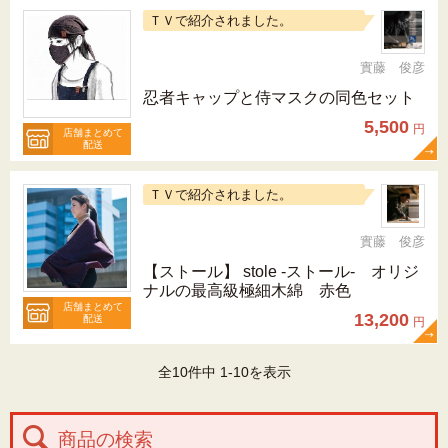
ＴＶで紹介されました。
實藤 俊彦
忍者キャップと侍マスクの同色セット
5,500
円
店舗まとめて
配送
ＴＶで紹介されました。
實藤 俊彦
【ストール】 stole -ストール- オリジ
ナルの最高級極細木綿 赤色
店舗まとめて
13,200
配送
円
全10件中 1-10を表示
商品の検索