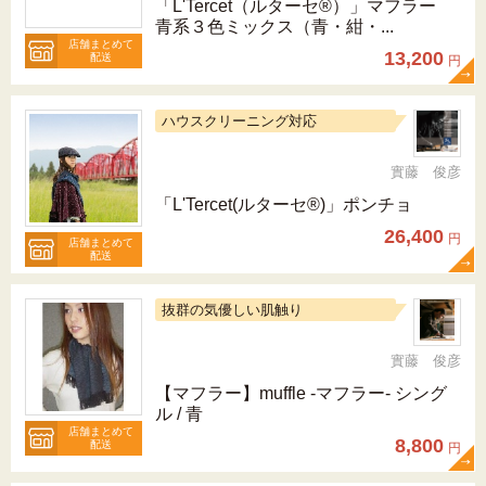
「L'Tercet（ルターセ®）」マフラー
青系３色ミックス（青・紺・...
店舗まとめて
13,200
配送
円
ハウスクリーニング対応
實藤 俊彦
「L'Tercet(ルターセ®)」ポンチョ
26,400
円
店舗まとめて
配送
抜群の気優しい肌触り
實藤 俊彦
【マフラー】muffle -マフラー- シング
ル / 青
店舗まとめて
8,800
配送
円