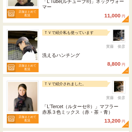
「L'Tube(ルチューブ®)」ネックウォー
マー
店舗まとめて
11,000
配送
円
ＴＶで紹介私も使っています
實藤 俊彦
洗えるハンチング
8,800
円
店舗まとめて
配送
ＴＶで紹介されました。
實藤 俊彦
「L'Tercet（ルターセ®）」マフラー
赤系３色ミックス（赤・茶・青）
店舗まとめて
13,200
配送
円