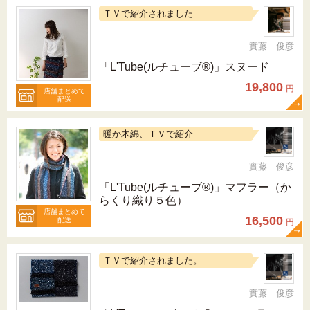
ＴＶで紹介されました
實藤 俊彦
「L'Tube(ルチューブ®)」スヌード
19,800
円
店舗まとめて
配送
暖か木綿、ＴＶで紹介
實藤 俊彦
「L'Tube(ルチューブ®)」マフラー（か
らくり織り５色）
店舗まとめて
16,500
配送
円
ＴＶで紹介されました。
實藤 俊彦