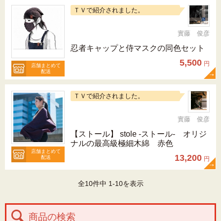
ＴＶで紹介されました。
實藤 俊彦
忍者キャップと侍マスクの同色セット
5,500
円
店舗まとめて
配送
ＴＶで紹介されました。
實藤 俊彦
【ストール】 stole -ストール- オリジ
ナルの最高級極細木綿 赤色
店舗まとめて
13,200
配送
円
全10件中 1-10を表示
商品の検索