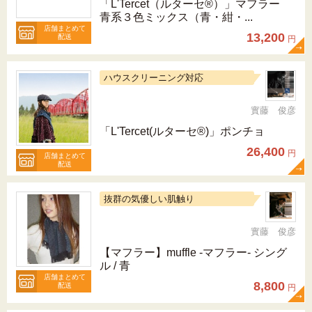
「L'Tercet（ルターセ®）」マフラー
青系３色ミックス（青・紺・...
店舗まとめて
13,200
配送
円
ハウスクリーニング対応
實藤 俊彦
「L'Tercet(ルターセ®)」ポンチョ
26,400
円
店舗まとめて
配送
抜群の気優しい肌触り
實藤 俊彦
【マフラー】muffle -マフラー- シング
ル / 青
店舗まとめて
8,800
配送
円