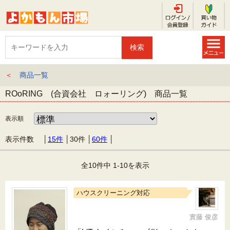
＜
商品一覧
ROoRING (合資会社 ロォーリング) 商品一覧
表示順
表示件数 │
15件
│
30件
│
60件
│
全10件中 1-10を表示
ハウスクリーニング対応
實藤 俊彦