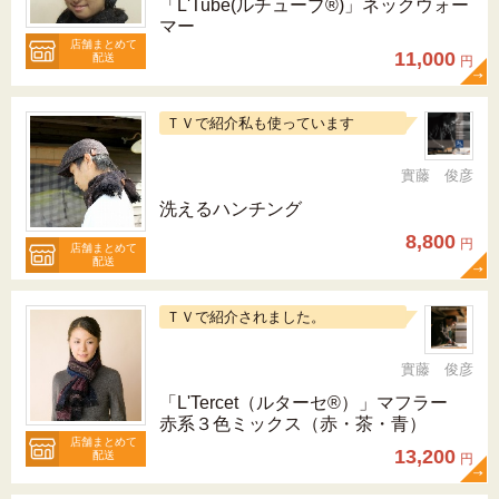
「L'Tube(ルチューブ®)」ネックウォー
マー
店舗まとめて
11,000
配送
円
ＴＶで紹介私も使っています
實藤 俊彦
洗えるハンチング
8,800
円
店舗まとめて
配送
ＴＶで紹介されました。
實藤 俊彦
「L'Tercet（ルターセ®）」マフラー
赤系３色ミックス（赤・茶・青）
店舗まとめて
13,200
配送
円