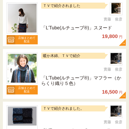
ＴＶで紹介されました
實藤 俊彦
「L'Tube(ルチューブ®)」スヌード
19,800
円
店舗まとめて
配送
暖か木綿、ＴＶで紹介
實藤 俊彦
「L'Tube(ルチューブ®)」マフラー（か
らくり織り５色）
店舗まとめて
16,500
配送
円
ＴＶで紹介されました。
實藤 俊彦