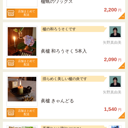
櫨蝋のワックス
2,200
円
店舗まとめて
配送
櫨の和ろうそくです
矢野真由美
眞櫨 和ろうそく 5本入
2,090
円
店舗まとめて
配送
揺らめく美しい櫨の炎です
矢野真由美
眞櫨 きゃんどる
1,540
円
店舗まとめて
配送