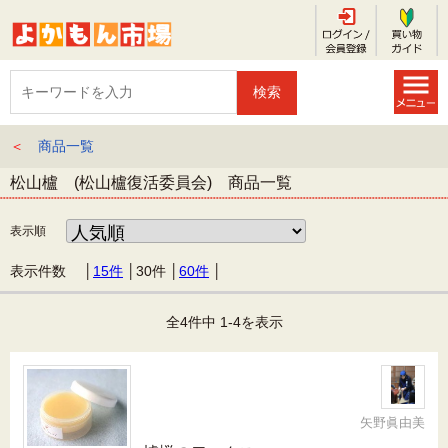
＜
商品一覧
松山櫨 (松山櫨復活委員会) 商品一覧
表示順
表示件数 │
15件
│
30件
│
60件
│
全4件中 1-4を表示
矢野眞由美