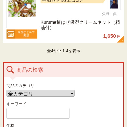
手荒れヒビ割れにはコレ
矢野 眞由美
Kurume椿はぜ保湿クリームキット（精
油付）
店舗まとめて
1,650
配送
円
全4件中 1-4を表示
商品の検索
商品のカテゴリ
キーワード
価格