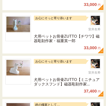
33,000
円
お心にそっと寄り添います
室井友希
犬用ペットお骨壷ZUTTO【チワワ】磁
器彫刻作家・福重英一郎
33,000
円
お心にそっと寄り添います
室井友希
犬用ペットお骨壷ZUTTO【ミニチュア
ダックスフンド】磁器彫刻作家...
37,400
円
終の棲家として…