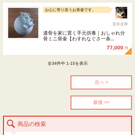
お心に寄り添うお骨壷です。
室井友希
遺骨を家に置く手元供養｜おしゃれ分
骨ミニ骨壷【わすれなぐさ一条...
77,000
円
全34件中 1-15を表示
次へ >
最後 >>
商品の検索