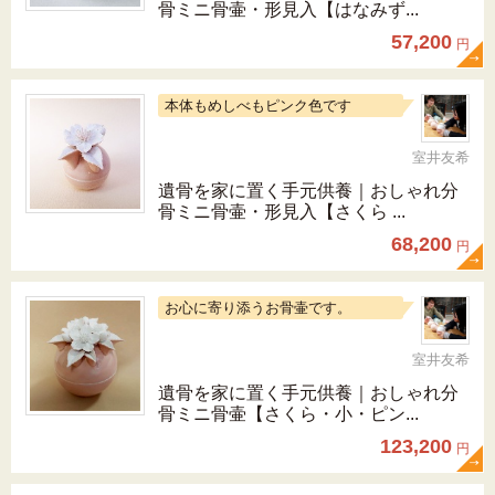
骨ミニ骨壷・形見入【はなみず...
57,200
円
本体もめしべもピンク色です
室井友希
遺骨を家に置く手元供養｜おしゃれ分
骨ミニ骨壷・形見入【さくら ...
68,200
円
お心に寄り添うお骨壷です。
室井友希
遺骨を家に置く手元供養｜おしゃれ分
骨ミニ骨壷【さくら・小・ピン...
123,200
円