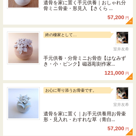
遺骨を家に置く手元供養｜おしゃれ分
骨ミニ骨壷・形見入 【さくら ...
57,200
円
終の棲家として…
室井友希
手元供養・分骨ミニお骨壺【はなみず
き・小・ピンク】磁器彫刻作家...
121,000
円
お心に寄り添うお骨壷です。
室井友希
遺骨を家に置く｜お手元供養用お骨壷
形・見入れ・わすれな草（青白...
57,200
円