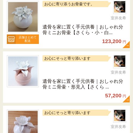
お心に寄り添うお骨壷です。
室井友希
遺骨を家に置く手元供養｜おしゃれ分
骨ミニお骨壷【さくら・小・白...
店舗まとめて
123,200
配送
円
お心にそっと寄り添います
室井友希
遺骨を家に置く手元供養｜おしゃれ分
骨ミニ骨壷・形見入【さくら ...
57,200
円
お心にそっと寄り添います
室井友希