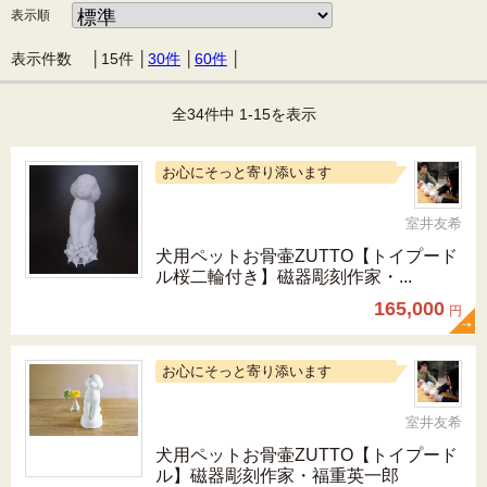
表示順
表示件数 │
15件
│
30件
│
60件
│
全34件中 1-15を表示
お心にそっと寄り添います
室井友希
犬用ペットお骨壷ZUTTO【トイプード
ル桜二輪付き】磁器彫刻作家・...
165,000
円
お心にそっと寄り添います
室井友希
犬用ペットお骨壷ZUTTO【トイプード
ル】磁器彫刻作家・福重英一郎