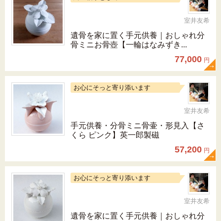
室井友希
遺骨を家に置く手元供養｜おしゃれ分
骨ミニお骨壺【一輪はなみずき...
77,000
円
お心にそっと寄り添います
室井友希
手元供養・分骨ミニ骨壷・形見入【さ
くら ピンク】英一郎製磁
57,200
円
お心にそっと寄り添います
室井友希
遺骨を家に置く手元供養｜おしゃれ分