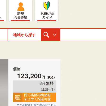
地域から探す
購入ナビゲ
ーション
価格
123,200
円
（税込）
無料
送料
（全国一律）
まとめ配送可能な商品はこちら