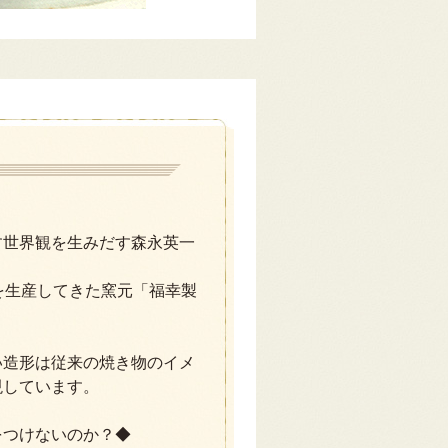
す世界観を生みだす森永英一
を生産してきた窯元「福幸製
い造形は従来の焼き物のイメ
現しています。
をつけないのか？◆