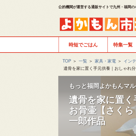
公的機関が運営する通販サイトで九州・福岡の
時短でごはん
特集一覧
TOP
＞
一覧
＞
家具・家電
＞
イン
遺骨を家に置く手元供養｜おしゃれ分
もっと福岡よかもんマル
遺骨を家に置く
お骨壷【さくら
一郎作品