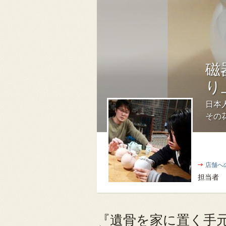
磁
り
日本
その
店舗へ
担当者
『遺骨を家に置く手