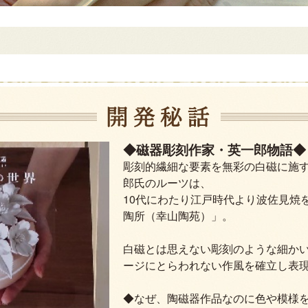
◆磁器彫刻作家・英一郎物語◆
彫刻的繊細な要素を無彩の白磁に施
郎氏のルーツは、
10代にわたり江戸時代より波佐見焼
陶所（幸山陶苑）」。
白磁とは思えない彫刻のような細か
ージにとらわれない作風を確立し表
◆なぜ、陶磁器作品なのに色や模様