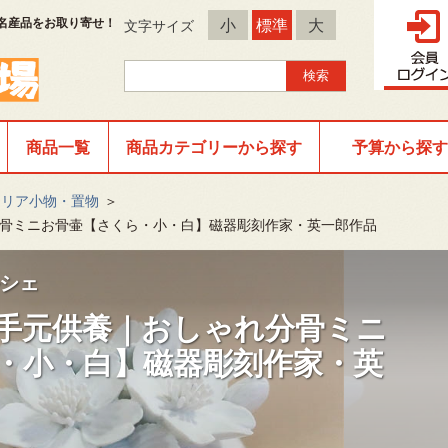
名産品をお取り寄せ！
小
標準
大
文字サイズ
商品一覧
商品カテゴリーから探す
予算から探す
テリア小物・置物
＞
骨ミニお骨壷【さくら・小・白】磁器彫刻作家・英一郎作品
シェ
手元供養｜おしゃれ分骨ミニ
・小・白】磁器彫刻作家・英