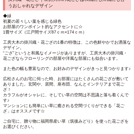
うおしゃれなデザイン
◆緑
初夏の若々しい葉を感じる緑色
お部屋のワンポイント的なアクセントに☆
1畳サイズ（江戸間サイズ87ｃｍ×174ｃｍ）
工房大木の掛川織・花ござの1番の特徴は、この色鮮やかでお洒落な
デザイン。
“ござ”というと和風なイメージがありますが、工房大木の掛川織・
花ござならフローリングの部屋や洋風な部屋にも似合います。
また色の幅も豊富なので、お好みのデザインがきっと見つかります♪
広松さんのお宅に伺った時、お部屋にはたくさんの花ござが敷いて
ありました。玄関や、居間、座布団、なんとインテリアまで花ご
ざ！
カラフルがオシャレに、そしてい草の空間は不思議と落ち着くんで
す♪
マンションにも簡単にい草に癒される空間づくりができる「花ご
ざ」はオススメです☆
ご自宅に、贈り物に福岡県産い草（筑後みどり）を使った花ござを
お選びください。