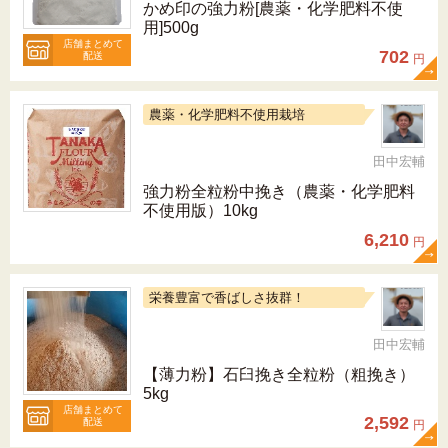
かめ印の強力粉[農薬・化学肥料不使
用]500g
店舗まとめて
702
配送
円
農薬・化学肥料不使用栽培
田中宏輔
強力粉全粒粉中挽き（農薬・化学肥料
不使用版）10kg
6,210
円
栄養豊富で香ばしさ抜群！
田中宏輔
【薄力粉】石臼挽き全粒粉（粗挽き）
5kg
店舗まとめて
2,592
配送
円