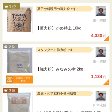
菓子や料理用の薄力粉です！
田中宏輔
【薄力粉】かめ特上 10kg
4,320
円
スタンダード強力粉です
田中宏輔
【強力粉】みなみの幸 2kg
1,134
円
店舗まとめて
配送
農薬・化学肥料不使用栽培
田中宏輔