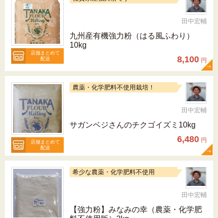
田中宏輔
九州産有機強力粉（はる風ふわり）
10kg
店舗まとめて
8,100
配送
円
農薬・化学肥料不使用栽培！
田中宏輔
サガンベジさんのチクゴイズミ10kg
6,480
円
店舗まとめて
配送
希少な農薬・化学肥料不使用
田中宏輔
【強力粉】みなみの幸（農薬・化学肥