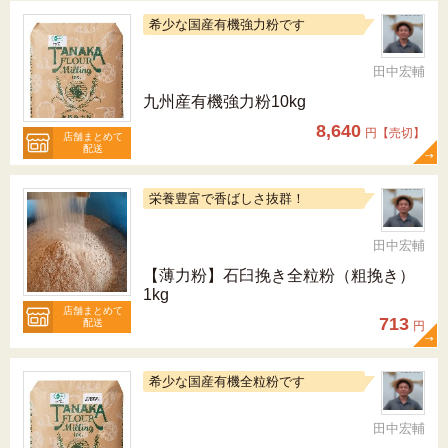
希少な国産有機強力粉です
田中宏輔
九州産有機強力粉10kg
8,640
円【売切】
店舗まとめて
配送
栄養豊富で香ばしさ抜群！
田中宏輔
【薄力粉】石臼挽き全粒粉（粗挽き）
1kg
店舗まとめて
713
配送
円
希少な国産有機全粒粉です
田中宏輔