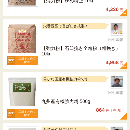
【薄力粉】かめ特上 10kg
4,320
円
栄養豊富で香ばしさ抜群！
田中宏輔
【強力粉】石臼挽き全粒粉（粗挽き）
10kg
店舗まとめて
4,968
配送
円
希少な国産有機強力粉です
田中宏輔
九州産有機強力粉 500g
864
円【売切】
店舗まとめて
配送
お菓子やだご汁に！