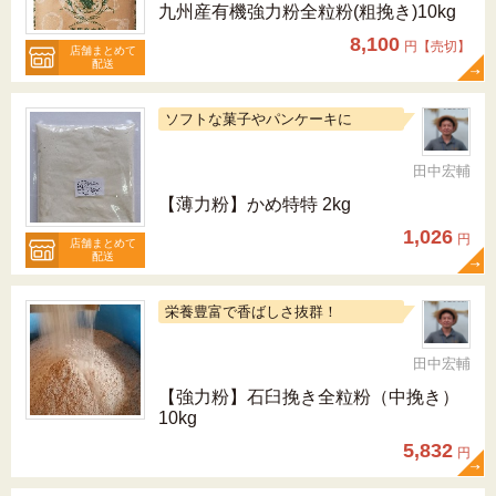
九州産有機強力粉全粒粉(粗挽き)10kg
8,100
円【売切】
店舗まとめて
配送
ソフトな菓子やパンケーキに
田中宏輔
【薄力粉】かめ特特 2kg
1,026
円
店舗まとめて
配送
栄養豊富で香ばしさ抜群！
田中宏輔
【強力粉】石臼挽き全粒粉（中挽き）
10kg
5,832
円