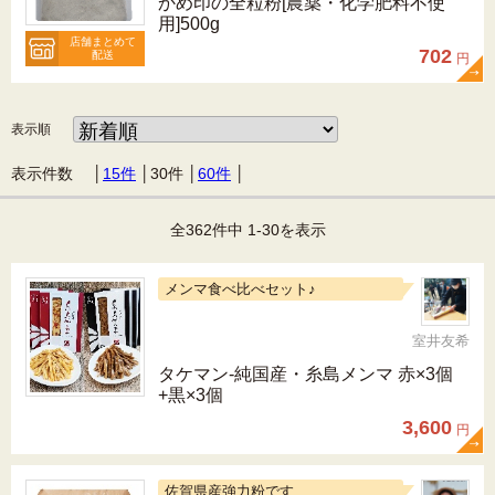
かめ印の全粒粉[農薬・化学肥料不使
用]500g
店舗まとめて
702
配送
円
表示順
表示件数 │
15件
│
30件
│
60件
│
全362件中 1-30を表示
メンマ食べ比べセット♪
室井友希
タケマン-純国産・糸島メンマ 赤×3個
+黒×3個
3,600
円
佐賀県産強力粉です