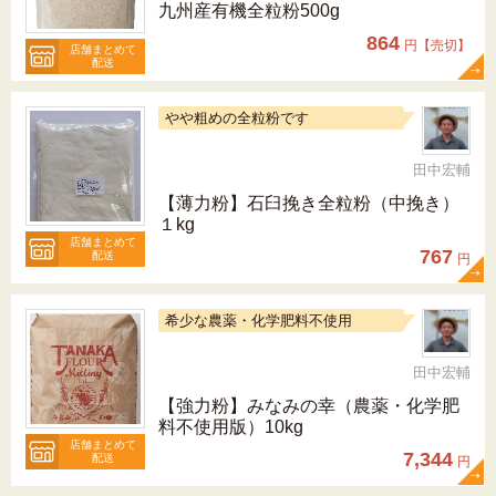
九州産有機全粒粉500g
864
円【売切】
店舗まとめて
配送
やや粗めの全粒粉です
田中宏輔
【薄力粉】石臼挽き全粒粉（中挽き）
１kg
店舗まとめて
767
配送
円
希少な農薬・化学肥料不使用
田中宏輔
【強力粉】みなみの幸（農薬・化学肥
料不使用版）10kg
店舗まとめて
7,344
配送
円