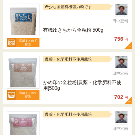
希少な国産有機強力粉です
田中宏輔
有機ゆきちから全粒粉 500g
756
円
店舗まとめて
配送
農薬・化学肥料不使用栽培
田中宏輔
かめ印の全粒粉[農薬・化学肥料不使
用]500g
店舗まとめて
702
配送
円
農薬・化学肥料不使用栽培
田中宏輔