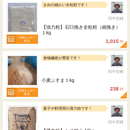
きめの細かい全粒粉です！
田中宏輔
【強力粉】石臼挽き全粒粉（細挽き）
１kg
店舗まとめて
1,015
配送
円
食物繊維が豊富です！
田中宏輔
小麦ふすま１kg
238
円
店舗まとめて
配送
菓子や料理用の薄力粉です！
田中宏輔