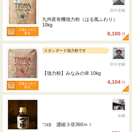
田中宏輔
九州産有機強力粉（はる風ふわり）
10kg
店舗まとめて
8,100
配送
円
スタンダード強力粉です
田中宏輔
【強力粉】みなみの幸 10kg
4,104
円
店舗まとめて
配送
永嶋
つゆ 濃縮３倍360ｍｌ