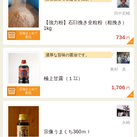
田中宏輔
【強力粉】石臼挽き全粒粉（粗挽き）
1kg
店舗まとめて
734
配送
円
濃厚な旨味の醤油です。
奥村 真（ちか）
極上甘露（１㍑）
1,706
円
店舗まとめて
配送
永嶋
宗像うまくち360ｍｌ