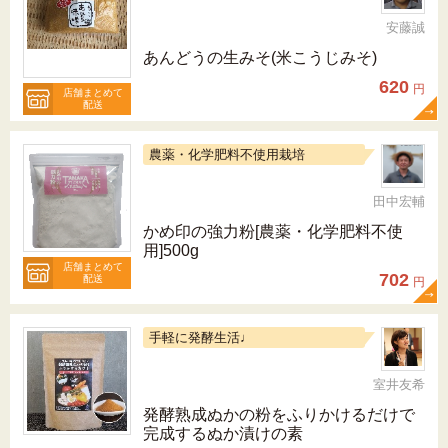
安藤誠
あんどうの生みそ(米こうじみそ)
620
円
店舗まとめて
配送
農薬・化学肥料不使用栽培
田中宏輔
かめ印の強力粉[農薬・化学肥料不使
用]500g
店舗まとめて
702
配送
円
手軽に発酵生活♩
室井友希
発酵熟成ぬかの粉をふりかけるだけで
完成するぬか漬けの素