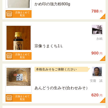
かめ印の強力粉800g
788
円
店舗まとめて
配送
永嶋
宗像うまくち1Ｌ
900
円
店舗まとめて
配送
本格生みそをご体験ください
安藤 誠
あんどうの生みそ(合わせみそ）
620
円
店舗まとめて
配送