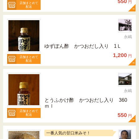
550
円
店舗まとめて
配送
永嶋
ゆずぽん酢 かつおだし入り 1Ｌ
1,200
円
店舗まとめて
配送
永嶋
とうふかけ酢 かつおだし入り 360
ｍｌ
店舗まとめて
550
配送
円
一番人気の甘口米みそ！