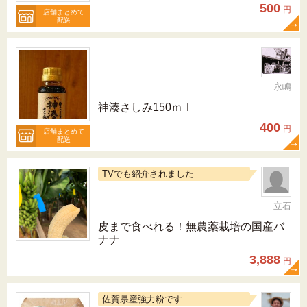
500
円
店舗まとめて
配送
永嶋
神湊さしみ150ｍｌ
400
円
店舗まとめて
配送
TVでも紹介されました
立石
皮まで食べれる！無農薬栽培の国産バ
ナナ
3,888
円
佐賀県産強力粉です