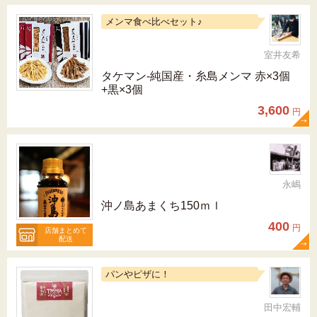
メンマ食べ比べセット♪
室井友希
タケマン-純国産・糸島メンマ 赤×3個
+黒×3個
3,600
円
永嶋
沖ノ島あまくち150ｍｌ
400
円
店舗まとめて
配送
パンやピザに！
田中宏輔