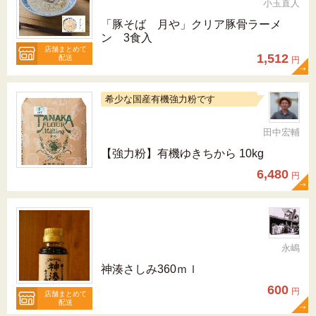
小玉直人
「豚そば 月や」クリア豚骨ラーメ
ン 3食入
店舗まとめて
1,512
配送
円
希少な国産有機強力粉です
田中宏輔
【強力粉】有機ゆきちから 10kg
6,480
円
永嶋
神湊さしみ360ｍｌ
600
円
店舗まとめて
配送