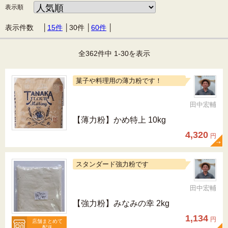
表示順
表示件数 │
15件
│
30件
│
60件
│
全362件中 1-30を表示
菓子や料理用の薄力粉です！
田中宏輔
【薄力粉】かめ特上 10kg
4,320
円
スタンダード強力粉です
田中宏輔
【強力粉】みなみの幸 2kg
1,134
円
店舗まとめて
配送