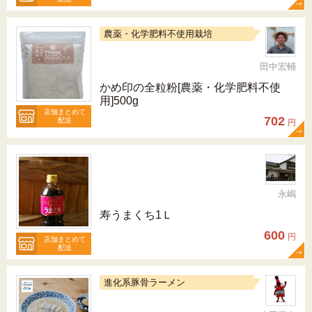
農薬・化学肥料不使用栽培
田中宏輔
かめ印の全粒粉[農薬・化学肥料不使
用]500g
店舗まとめて
702
配送
円
永嶋
寿うまくち1Ｌ
600
円
店舗まとめて
配送
進化系豚骨ラーメン