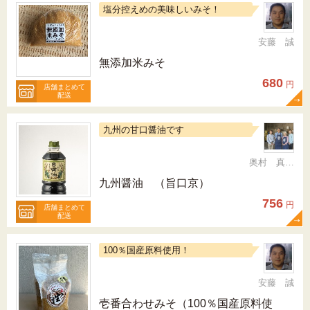
塩分控えめの美味しいみそ！
安藤 誠
無添加米みそ
680
円
店舗まとめて
配送
九州の甘口醤油です
奥村 真（ちか）
九州醤油 （旨口京）
756
円
店舗まとめて
配送
100％国産原料使用！
安藤 誠
壱番合わせみそ（100％国産原料使