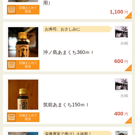
用）
店舗まとめて
1,100
配送
円
お寿司、おさしみに
永嶋
沖ノ島あまくち360ｍｌ
600
円
店舗まとめて
配送
永嶋
筑前あまくち150ｍｌ
400
円
店舗まとめて
配送
栄養豊富で香ばしさ抜群！