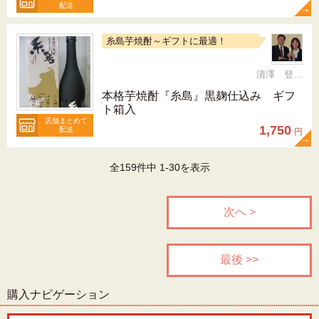
配送
糸島芋焼酎～ギフトに最適！
清澤 登希子
本格芋焼酎『糸島』黒麹仕込み ギフ
ト箱入
店舗まとめて
1,750
配送
円
全159件中 1-30を表示
次へ >
最後 >>
購入ナビゲーション