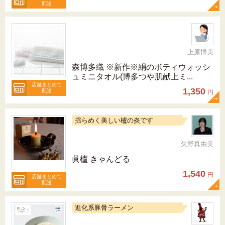
配送
上原博美
森博多織 ※新作※絹のボティウォッシ
ュミニタオル(博多つや肌献上ミ...
店舗まとめて
1,350
配送
円
揺らめく美しい櫨の炎です
矢野真由美
眞櫨 きゃんどる
1,540
円
店舗まとめて
配送
進化系豚骨ラーメン