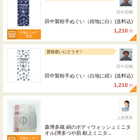
田中宏輔
田中製粉手ぬぐい（紺地に白）(送料込)
1,210
円
店舗まとめて
配送
普段使いにどうぞ！
田中宏輔
田中製粉手ぬぐい（白地に紺）(送料込)
1,210
円
上原博美
森博多織 絹のボディウォッシュミニタ
オル(博多つや肌 献上ミニタ...
店舗まとめて