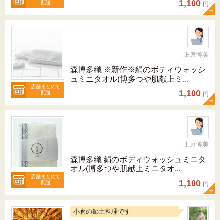
1,100
配送
円
上原博美
森博多織 ※新作※絹のボティウォッシ
ュミニタオル(博多つや肌献上ミ...
店舗まとめて
1,100
配送
円
上原博美
森博多織 絹のボディウォッシュミニタ
オル(博多つや肌献上ミニタオ...
店舗まとめて
1,100
配送
円
小倉の郷土料理です