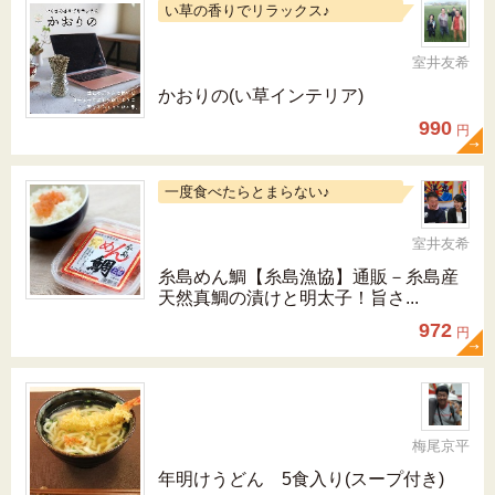
い草の香りでリラックス♪
室井友希
かおりの(い草インテリア)
990
円
一度食べたらとまらない♪
室井友希
糸島めん鯛【糸島漁協】通販－糸島産
天然真鯛の漬けと明太子！旨さ...
972
円
梅尾京平
年明けうどん 5食入り(スープ付き)