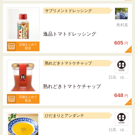
サプリメントドレッシング
奥村真
逸品トマトドレッシング
605
円
店舗まとめて
配送
熟れどきトマトケチャップ
日高 ゆかり
熟れどきトマトケチャップ
648
円
店舗まとめて
配送
ひだまりとアンダンテ
日髙 ゆかり