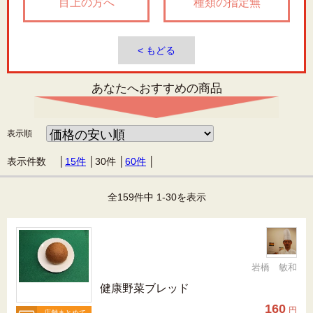
目上の方へ
種類の指定無
< もどる
あなたへおすすめの商品
表示順
表示件数 │
15件
│
30件
│
60件
│
全159件中 1-30を表示
岩橋 敏和
健康野菜ブレッド
160
円
店舗まとめて