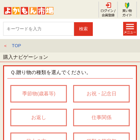
＜
TOP
購入ナビゲーション
Ｑ.
贈り物の種類を選んでください。
季節物(歳暮等)
お祝・記念日
お返し
仕事関係