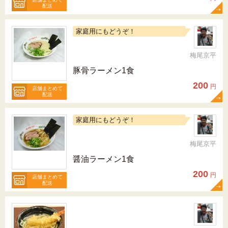
配送
家庭用にもどうぞ！
梅尾京平
豚骨ラーメン1食
200
円
店舗まとめて
配送
家庭用にもどうぞ！
梅尾京平
醤油ラーメン1食
200
円
店舗まとめて
配送