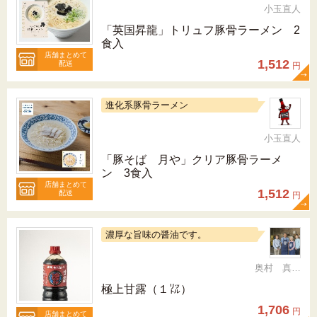
小玉直人
「英国昇龍」トリュフ豚骨ラーメン 2
食入
店舗まとめて
1,512
配送
円
進化系豚骨ラーメン
小玉直人
「豚そば 月や」クリア豚骨ラーメ
ン 3食入
店舗まとめて
1,512
配送
円
濃厚な旨味の醤油です。
奥村 真（ちか）
極上甘露（１㍑）
1,706
円
店舗まとめて