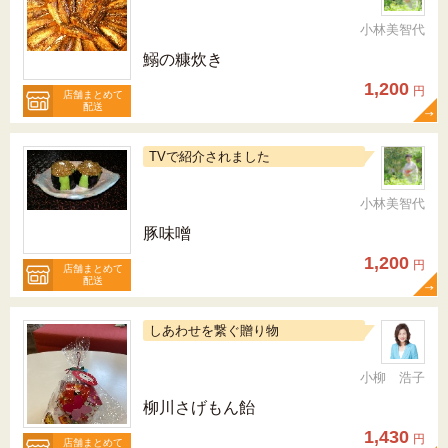
小林美智代
鰯の糠炊き
1,200
円
店舗まとめて
配送
TVで紹介されました
小林美智代
豚味噌
1,200
円
店舗まとめて
配送
しあわせを繋ぐ贈り物
小柳 浩子
柳川さげもん飴
1,430
円
店舗まとめて