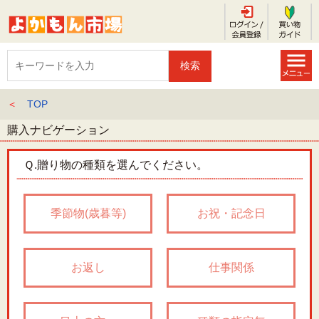
＜
TOP
購入ナビゲーション
Ｑ.
贈り物の種類を選んでください。
季節物(歳暮等)
お祝・記念日
お返し
仕事関係