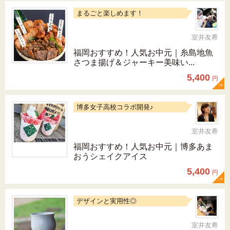
まるごと楽しめます！
室井友希
福岡おすすめ！人気お中元｜糸島地魚
さつま揚げ＆ジャーキー美味い...
5,400
円
博多女子高校コラボ開発♪
室井友希
福岡おすすめ！人気お中元｜博多あま
おうシェイクアイス
5,400
円
デザインと実用性◎
室井友希