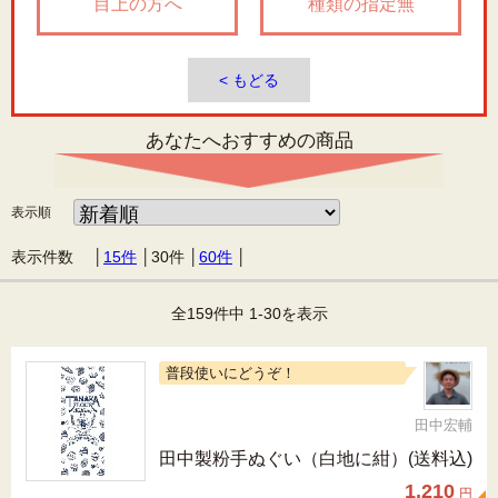
目上の方へ
種類の指定無
< もどる
あなたへおすすめの商品
表示順
表示件数 │
15件
│
30件
│
60件
│
全159件中 1-30を表示
普段使いにどうぞ！
田中宏輔
田中製粉手ぬぐい（白地に紺）(送料込)
1,210
円