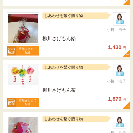
しあわせを繋ぐ贈り物
小柳 浩子
柳川さげもん飴
1,430
円
店舗まとめて
配送
しあわせを繋ぐ贈り物
小柳 浩子
柳川さげもん茶
1,870
円
店舗まとめて
配送
しあわせを繋ぐ贈り物
小柳 浩子