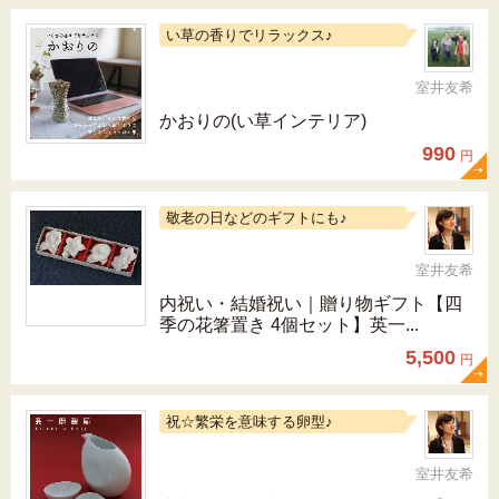
い草の香りでリラックス♪
室井友希
かおりの(い草インテリア)
990
円
敬老の日などのギフトにも♪
室井友希
内祝い・結婚祝い｜贈り物ギフト【四
季の花箸置き 4個セット】英一...
5,500
円
祝☆繁栄を意味する卵型♪
室井友希