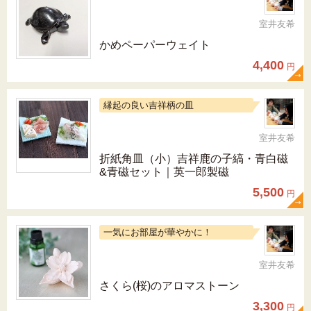
室井友希
かめペーパーウェイト
4,400
円
縁起の良い吉祥柄の皿
室井友希
折紙角皿（小）吉祥鹿の子縞・青白磁
&青磁セット｜英一郎製磁
5,500
円
一気にお部屋が華やかに！
室井友希
さくら(桜)のアロマストーン
3,300
円