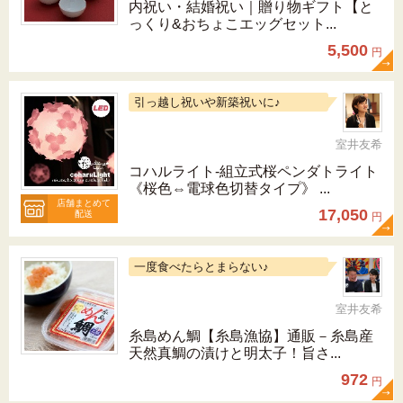
内祝い・結婚祝い｜贈り物ギフト【と
っくり&おちょこエッグセット...
5,500
円
引っ越し祝いや新築祝いに♪
室井友希
コハルライト‐組立式桜ペンダトライト
《桜色⇔電球色切替タイプ》 ...
店舗まとめて
17,050
配送
円
一度食べたらとまらない♪
室井友希
糸島めん鯛【糸島漁協】通販－糸島産
天然真鯛の漬けと明太子！旨さ...
972
円