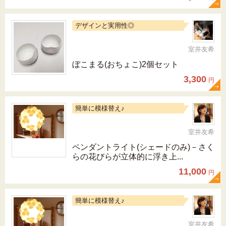
デザインと実用性◎
室井友希
ぼこまる(おちょこ)2個セット
3,300
円
簡単に模様替え♪
室井友希
ペンダントライト(シェードのみ)－さく
らの花びらが立体的に浮き上...
11,000
円
簡単に模様替え♪
室井友希