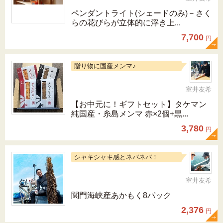
ペンダントライト(シェードのみ)－さく
らの花びらが立体的に浮き上...
7,700
円
贈り物に国産メンマ♪
室井友希
【お中元に！ギフトセット】タケマン
純国産・糸島メンマ 赤×2個+黒...
3,780
円
シャキシャキ感とネバネバ！
室井友希
関門海峡産あかもく8パック
2,376
円