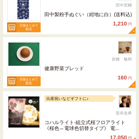
田中宏輔
田中製粉手ぬぐい（紺地に白）(送料込)
1,210
円
店舗まとめて
配送
岩橋 敏和
健康野菜ブレッド
160
円
店舗まとめて
配送
出産祝いなどギフトに♪
室井友希
コハルライト‐組立式桜フロアライト
《桜色⇔電球色切替タイプ》 電...
17,050
円