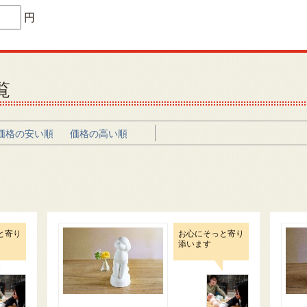
円
覧
価格の安い順
価格の高い順
と寄り
お心にそっと寄り
添います