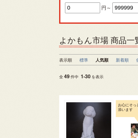
円～
よかもん市場 商品一
表示順
標準
人気順
新着順
49
1
-
30
全
件中
を表示
お心にそっ
添います