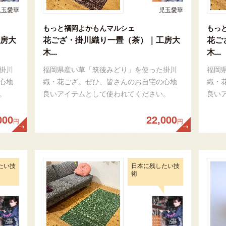
児玉愛華
児玉愛華
もっと福岡よかもんマルシェ
もっ
房大
花ござ・掛川織り一畳（茶）｜工房大
花ご
木...
木...
掛川
福岡県産い草「筑後みどり」を使った掛川
福岡
心地
織・花ござ。ぜひ、皆さんのお自宅の心地
織・
。
良いアイテムとして使われてください。
良い
000
22,000
円
円
たい技
日本に残したい技
術