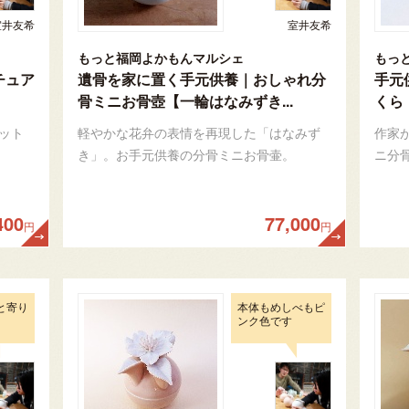
室井友希
室井友希
もっと福岡よかもんマルシェ
もっ
チュア
遺骨を家に置く手元供養｜おしゃれ分
手元
骨ミニお骨壺【一輪はなみずき...
くら
ット
軽やかな花弁の表情を再現した「はなみず
作家
き」。お手元供養の分骨ミニお骨壷。
ニ分
400
77,000
円
円
と寄り
本体もめしべもピ
ンク色です