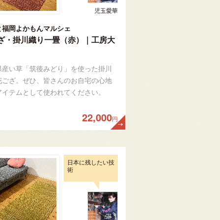
児玉愛華
と福岡よかもんマルシェ
ざ・掛川織り一畳（赤）｜工房大
県産い草「筑後みどり」を使った掛川
花ござ。ぜひ、皆さんのお自宅の心地
アイテムとして使われてください。
22,000
円
日本に残したい技
術