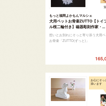
もっと福岡よかもんマルシェ
犬用ペットお骨壷ZUTTO【トイ
ル桜二輪付き】磁器彫刻作家・...
想いとお別れにそっと寄り添う犬用ペ
お骨壷「ZUTTO(ずっと)」
165,
お心にそっ
添います