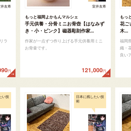
室井友希
室井友希
もっと福岡よかもんマルシェ
もっ
手元供養・分骨ミニお骨壺【はなみず
花ご
き・小・ピンク】磁器彫刻作家...
木...
リラ
作家が一点ずつ作り上げる手元供養用ミニ
福岡
お骨壷です。
織・
良い
990
121,000
円
円
たい技
日本に残したい技
術