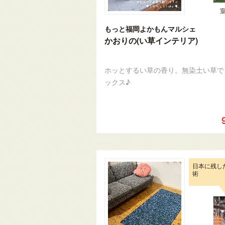
もっと福岡よかもんマルシェ
かおりの(い草インテリア)
ホッとするい草の香り。無染土い草で
ックス♪
日本に残し
術