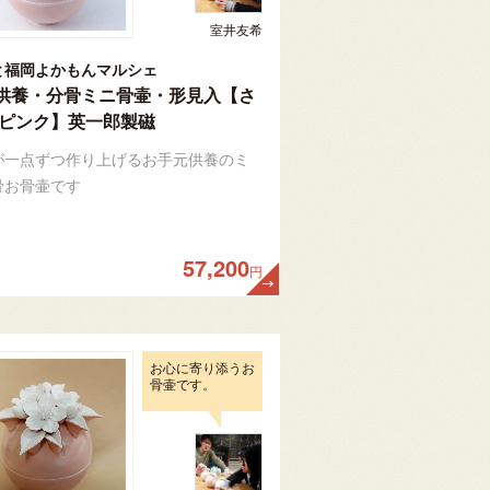
室井友希
と福岡よかもんマルシェ
供養・分骨ミニ骨壷・形見入【さ
 ピンク】英一郎製磁
が一点ずつ作り上げるお手元供養のミ
骨お骨壷です
57,200
円
お心に寄り添うお
骨壷です。