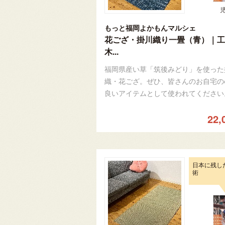
もっと福岡よかもんマルシェ
花ござ・掛川織り一畳（青）｜工
木...
福岡県産い草「筑後みどり」を使った
織・花ござ。ぜひ、皆さんのお自宅の
良いアイテムとして使われてください
22,
日本に残し
術