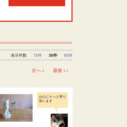
表示件数
15件
30件
60件
次へ >
最後 >>
お心にそっと寄り
添います