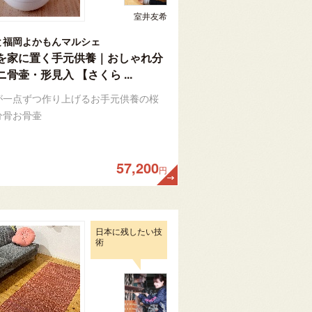
室井友希
と福岡よかもんマルシェ
を家に置く手元供養｜おしゃれ分
骨壷・形見入 【さくら ...
が一点ずつ作り上げるお手元供養の桜
分骨お骨壷
57,200
円
日本に残したい技
術