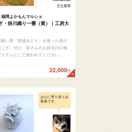
児玉愛華
と福岡よかもんマルシェ
ざ・掛川織り一畳（黄）｜工房大
県産い草「筑後みどり」を使った掛川
花ござ。ぜひ、皆さんのお自宅の心地
アイテムとして使われてください。
22,000
円
お心に寄り添うお
骨壷です。