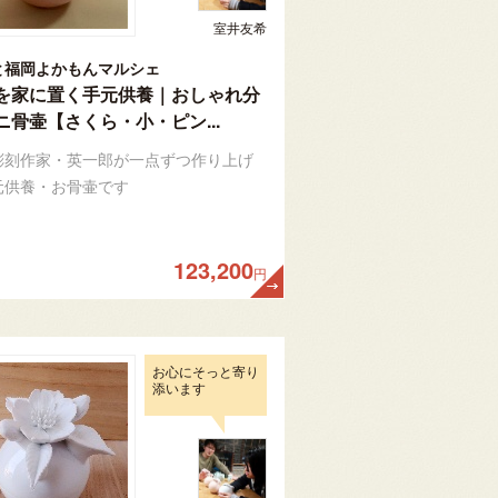
室井友希
と福岡よかもんマルシェ
を家に置く手元供養｜おしゃれ分
ニ骨壷【さくら・小・ピン...
彫刻作家・英一郎が一点ずつ作り上げ
元供養・お骨壷です
123,200
円
お心にそっと寄り
添います