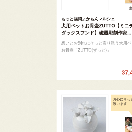
もっと福岡よかもんマルシェ
犬用ペットお骨壷ZUTTO【ミニ
ダックスフンド】磁器彫刻作家...
想いとお別れにそっと寄り添う犬用ペ
お骨壷「ZUTTO(ずっと)」
37,
お心にそっ
添います