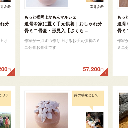
室井友希
室井友希
もっと福岡よかもんマルシェ
もっ
れ分
遺骨を家に置く手元供養｜おしゃれ分
遺骨
骨ミニ骨壷・形見入【さくら ...
骨ミニ
上げ
作家が一点ずつ作り上げるお手元供養のミ
作家
ニ分骨お骨壷です
ミニ
200
57,200
円
円
でリラ
終の棲家として…