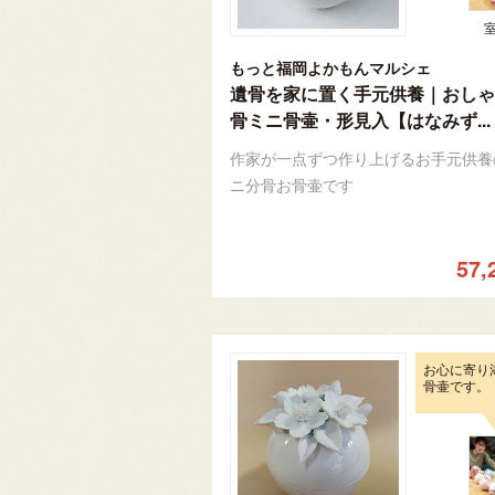
もっと福岡よかもんマルシェ
遺骨を家に置く手元供養｜おしゃ
骨ミニ骨壷・形見入【はなみず...
作家が一点ずつ作り上げるお手元供養
ニ分骨お骨壷です
57,
お心に寄り
骨壷です。