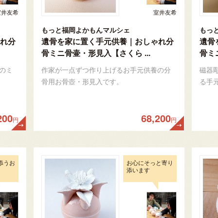
室井友希
室井友希
もっと福岡よかもんマルシェ
もっ
れ分
遺骨を家に置く手元供養｜おしゃれ分
遺骨
骨ミニ骨壷・形見入【さくら ...
骨ミ
のミ
作家が一点ずつ作り上げるお手元供養の分
磁器
骨用お骨壺・形見入です。
る手
200
68,200
円
円
添うお
お心にそっと寄り
添います