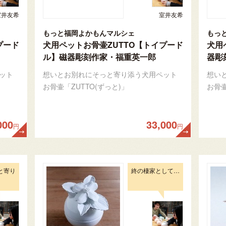
室井友希
室井友希
もっと福岡よかもんマルシェ
もっ
プード
犬用ペットお骨壷ZUTTO【トイプード
犬用
ル】磁器彫刻作家・福重英一郎
器彫
ット
想いとお別れにそっと寄り添う犬用ペット
想い
お骨壷「ZUTTO(ずっと)」
お骨壷
000
33,000
円
円
と寄り
終の棲家として…