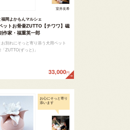
室井友希
と福岡よかもんマルシェ
ペットお骨壷ZUTTO【チワワ】磁
刻作家・福重英一郎
とお別れにそっと寄り添う犬用ペット
「ZUTTO(ずっと)」
33,000
円
お心にそっと寄り
添います