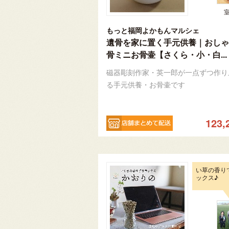
もっと福岡よかもんマルシェ
遺骨を家に置く手元供養｜おしゃ
骨ミニお骨壷【さくら・小・白...
磁器彫刻作家・英一郎が一点ずつ作り
る手元供養・お骨壷です
123,
い草の香り
ックス♪