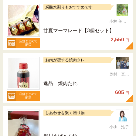
炭酸水割りもおすすめです
小林 美智代
甘夏マーマレード【3個セット】
2,550
円
店舗まとめて
配送
お肉が恋する焼肉タレ
奥村 真（ちか）
逸品 焼肉たれ
605
円
店舗まとめて
配送
しあわせを繋ぐ贈り物
小柳 浩子