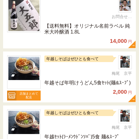
お問合せ 092-321-1597
【送料無料】オリジナル名前ラベル 純
米大吟醸酒 1.8L
14,000
円
年越しそばはぜひとも食べて
梅尾 京平
年越そば年明けうどん5食ｾｯﾄ(麺&ｽｰﾌﾟ)
2,000
円
店舗まとめて
配送
年越しそばはぜひとも食べて
梅尾 京平
年越ｾｯﾄ(ﾗｰﾒﾝｳﾄﾞﾝｿﾊﾞ)5食 麺&ｽｰﾌﾟ