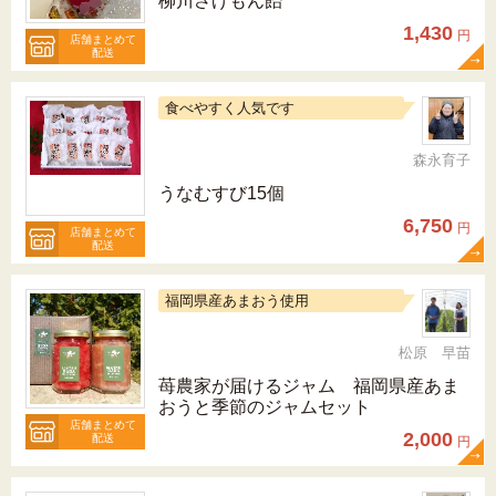
柳川さげもん飴
1,430
円
店舗まとめて
配送
食べやすく人気です
森永育子
うなむすび15個
6,750
円
店舗まとめて
配送
福岡県産あまおう使用
松原 早苗
苺農家が届けるジャム 福岡県産あま
おうと季節のジャムセット
店舗まとめて
2,000
配送
円