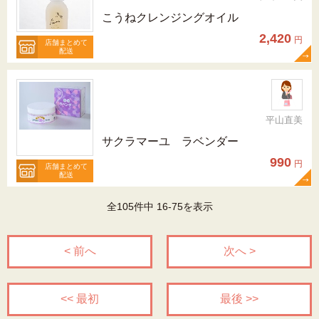
こうねクレンジングオイル
2,420
円
店舗まとめて
配送
平山直美
サクラマーユ ラベンダー
990
円
店舗まとめて
配送
全105件中 16-75を表示
< 前へ
次へ >
<< 最初
最後 >>