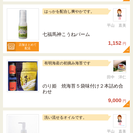
はっかを配合し爽やかです。
平山 直美
七福馬神こうねバーム
1,152
円
店舗まとめて
配送
有明海産の初摘み海苔です
田中 洋仁
のり姫 焼海苔５袋味付け２本詰め合
わせ
9,000
円
洗い流せるオイルです。
平山 直美