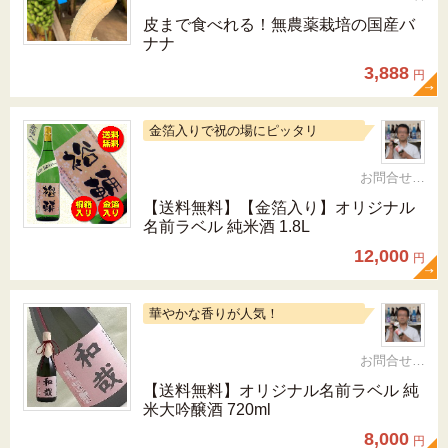
皮まで食べれる！無農薬栽培の国産バ
ナナ
3,888
円
金箔入りで祝の場にピッタリ
お問合せ 092-321-1597
【送料無料】【金箔入り】オリジナル
名前ラベル 純米酒 1.8L
12,000
円
華やかな香りが人気！
お問合せ 092-321-1597
【送料無料】オリジナル名前ラベル 純
米大吟醸酒 720ml
8,000
円