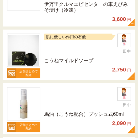
伊万里クルマエビセンターの車えびみ
そ漬け（冷凍）
3,600
円
肌に優しい作用の石鹸
田中
こうねマイルドソープ
2,750
円
店舗まとめて
配送
田中
馬油（こうね配合）プッシュ式60ml
2,090
円
店舗まとめて
配送