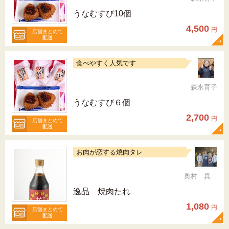
うなむすび10個
4,500
円
店舗まとめて
配送
食べやすく人気です
森永育子
うなむすび６個
2,700
円
店舗まとめて
配送
お肉が恋する焼肉タレ
奥村 真（ちか）
逸品 焼肉たれ
1,080
円
店舗まとめて
配送