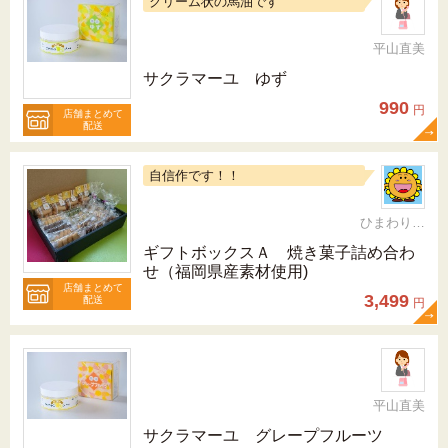
クリーム状の馬油です
平山直美
サクラマーユ ゆず
990
円
店舗まとめて
配送
自信作です！！
ひまわりらんど おやま
ギフトボックスＡ 焼き菓子詰め合わ
せ（福岡県産素材使用)
店舗まとめて
3,499
配送
円
平山直美
サクラマーユ グレープフルーツ