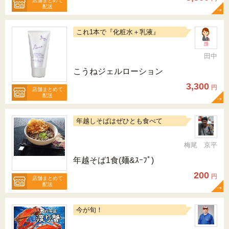
店舗まとめて
配送
これ1本で『化粧水＋乳液』
田中
こうねジェルローション
3,300
円
店舗まとめて
配送
年越しそばはぜひとも食べて
梅尾 京平
年越そば1食(麺&ｽｰﾌﾟ)
200
円
店舗まとめて
配送
今が旬！