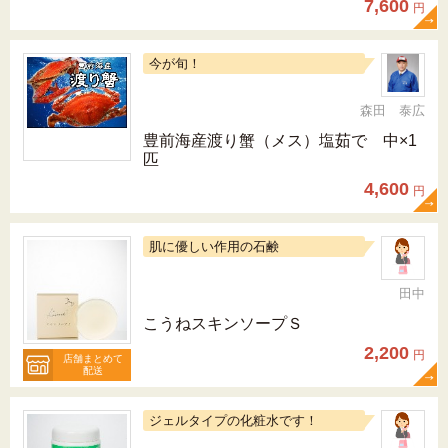
7,600
円
今が旬！
森田 泰広
豊前海産渡り蟹（メス）塩茹で 中×1
匹
4,600
円
肌に優しい作用の石鹸
田中
こうねスキンソープＳ
2,200
円
店舗まとめて
配送
ジェルタイプの化粧水です！