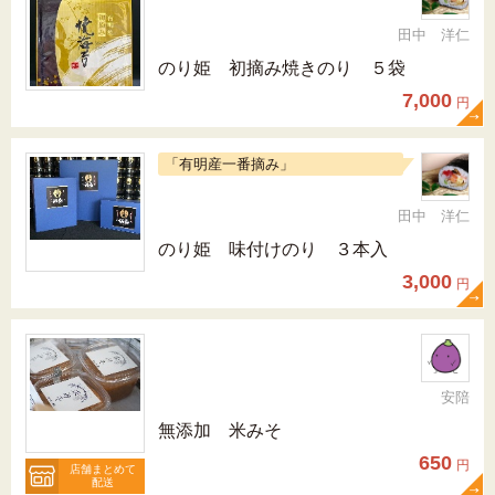
田中 洋仁
のり姫 初摘み焼きのり ５袋
7,000
円
「有明産一番摘み」
田中 洋仁
のり姫 味付けのり ３本入
3,000
円
安陪
無添加 米みそ
650
円
店舗まとめて
配送