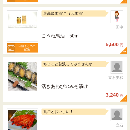
最高級馬油”こうね馬油”
田中
こうね馬油 50ml
5,500
円
店舗まとめて
配送
ちょっと贅沢してみませんか
立石美和
活きあわびのみそ漬け
3,240
円
丸ごとおいしい！
立石