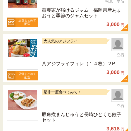
松原 早苗
苺農家が届けるジャム 福岡県産あま
おうと季節のジャムセット
店舗まとめて
3,000
配送
円
大人気のアジフライ
立石
真アジフライフィレ（１４枚）２P
3,000
円
店舗まとめて
配送
是非一度食べてみて！
立石
豚角煮まんじゅうと長崎ひとくち餃子
セット
3,618
円