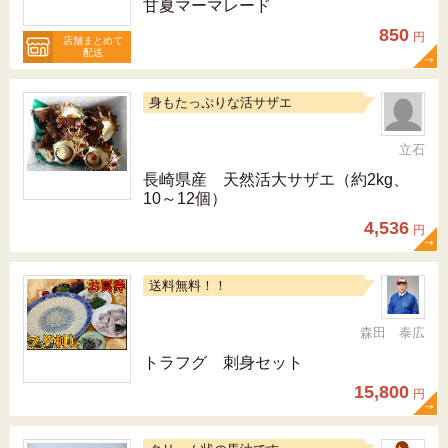
甘夏マーマレード
850
円
店舗まとめて
配送
身もたっぷりな活サザエ
立石
長崎県産 天然活大サザエ（約2kg、
10～12個）
4,536
円
送料無料！！
森田 泰広
トラフグ 刺身セット
15,800
円