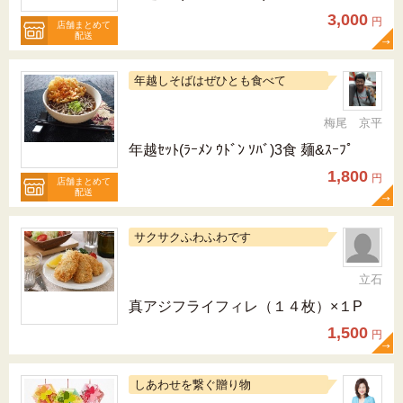
3,000
円
店舗まとめて
配送
年越しそばはぜひとも食べて
梅尾 京平
年越ｾｯﾄ(ﾗｰﾒﾝ ｳﾄﾞﾝ ｿﾊﾞ)3食 麺&ｽｰﾌﾟ
1,800
円
店舗まとめて
配送
サクサクふわふわです
立石
真アジフライフィレ（１４枚）×１P
1,500
円
しあわせを繋ぐ贈り物