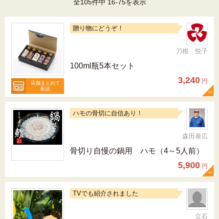
全105件中 16-75を表示
贈り物にどうぞ！
刀根 悦子
100ml瓶5本セット
3,240
円
店舗まとめて
配送
ハモの骨切に自信あり！
森田泰広
骨切り自慢の鍋用 ハモ（4～5人前）
5,900
円
TVでも紹介されました
立石