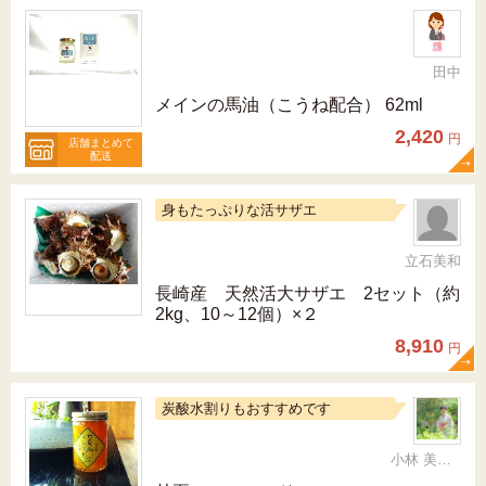
田中
メインの馬油（こうね配合） 62ml
2,420
円
店舗まとめて
配送
身もたっぷりな活サザエ
立石美和
長崎産 天然活大サザエ 2セット（約
2kg、10～12個）×２
8,910
円
炭酸水割りもおすすめです
小林 美智代