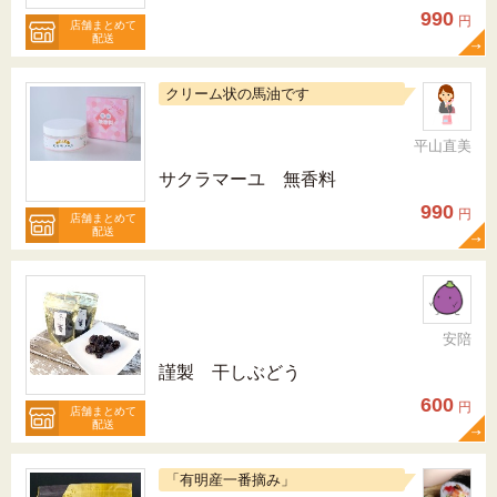
990
円
店舗まとめて
配送
クリーム状の馬油です
平山直美
サクラマーユ 無香料
990
円
店舗まとめて
配送
安陪
謹製 干しぶどう
600
円
店舗まとめて
配送
「有明産一番摘み」