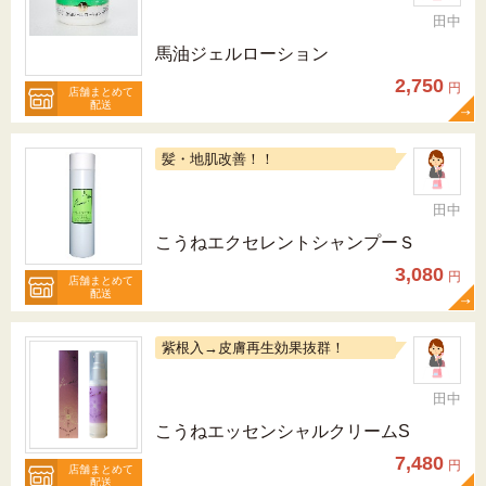
田中
馬油ジェルローション
2,750
円
店舗まとめて
配送
髪・地肌改善！！
田中
こうねエクセレントシャンプーＳ
3,080
円
店舗まとめて
配送
紫根入→皮膚再生効果抜群！
田中
こうねエッセンシャルクリームS
7,480
円
店舗まとめて
配送