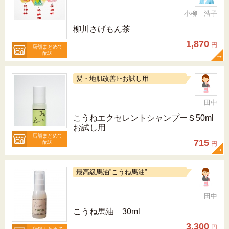
小柳 浩子
柳川さげもん茶
1,870
円
店舗まとめて
配送
髪・地肌改善!~お試し用
田中
こうねエクセレントシャンプーＳ50ml
お試し用
店舗まとめて
715
配送
円
最高級馬油”こうね馬油”
田中
こうね馬油 30ml
3,300
円