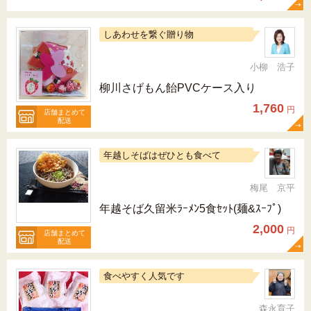
しあわせを繋ぐ贈り物
小柳 浩子
柳川さげもん飴PVCケース入り
1,760
円
店舗まとめて
配送
年越しそばはぜひとも食べて
梅尾 京平
年越そば久留米ﾗｰﾒﾝ5食ｾｯﾄ(麺&ｽｰﾌﾟ)
2,000
円
店舗まとめて
配送
食べやすく人気です
森永育子