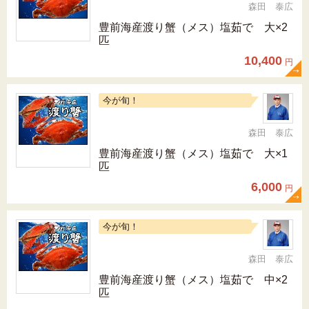
森田 泰広
豊前海産渡り蟹（メス）塩茹で 大×2
匹
10,400
円
今が旬！
森田 泰広
豊前海産渡り蟹（メス）塩茹で 大×1
匹
6,000
円
今が旬！
森田 泰広
豊前海産渡り蟹（メス）塩茹で 中×2
匹