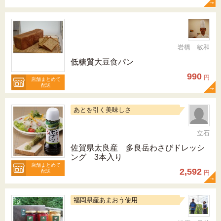
岩橋 敏和
低糖質大豆食パン
990
円
店舗まとめて
配送
あとを引く美味しさ
立石
佐賀県太良産 多良岳わさびドレッシ
ング 3本入り
店舗まとめて
2,592
配送
円
福岡県産あまおう使用