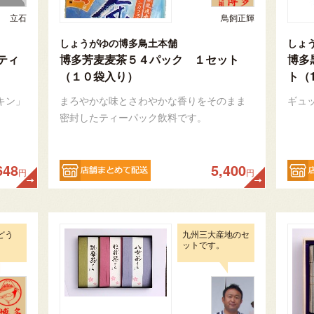
立石
鳥飼正輝
しょうがゆの博多鳥土本舗
しょ
ティ
博多芳麦麦茶５４パック １セット
博多
（１０袋入り）
ト（
キン」
まろやかな味とさわやかな香りをそのまま
ギュ
密封したティーパック飲料です。
648
5,400
円
円
どう
九州三大産地のセ
ットです。