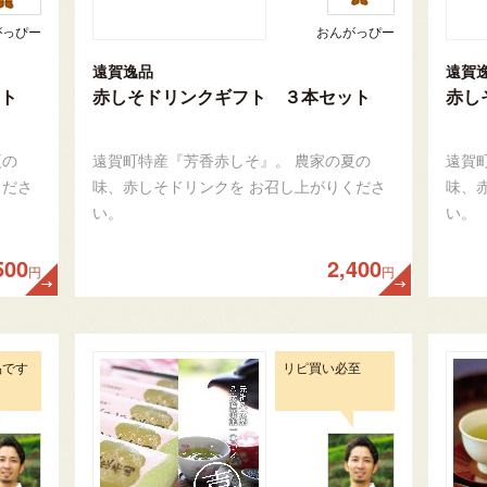
がっぴー
おんがっぴー
遠賀逸品
遠賀
ト
赤しそドリンクギフト ３本セット
赤し
夏の
遠賀町特産『芳香赤しそ』。 農家の夏の
遠賀
くださ
味、赤しそドリンクを お召し上がりくださ
味、
い。
い。
500
2,400
円
円
品です
リピ買い必至