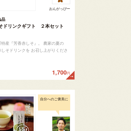
おんがっぴー
逸品
そドリンクギフト ２本セット
町特産『芳香赤しそ』。 農家の夏の
赤しそドリンクを お召し上がりくださ
1,700
円
自分へのご褒美に