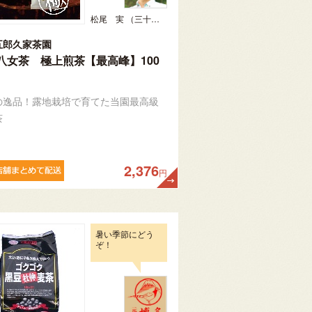
松尾 実 （三十五代目、日本茶インストラクター）
五郎久家茶園
八女茶 極上煎茶【最高峰】100
の逸品！露地栽培で育てた当園最高級
茶
2,376
円
暑い季節にどう
ぞ！