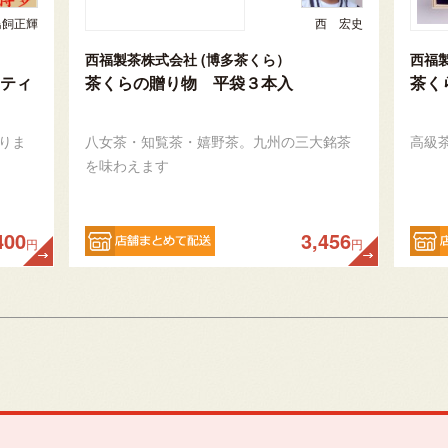
鳥飼正輝
西 宏史
西福製茶株式会社 (博多茶くら）
西福
ティ
茶くらの贈り物 平袋３本入
茶く
りま
八女茶・知覧茶・嬉野茶。九州の三大銘茶
高級
を味わえます
400
3,456
円
円