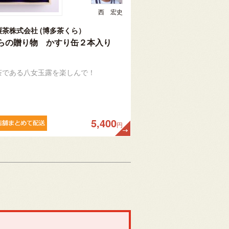
西 宏史
製茶株式会社 (博多茶くら）
らの贈り物 かすり缶２本入り
茶である八女玉露を楽しんで！
5,400
円