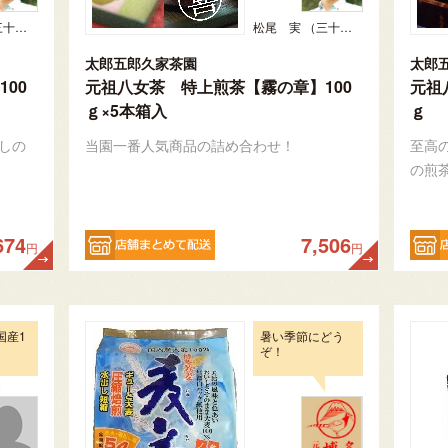
松尾 実 （三十五代目、日本茶インストラクター）
松尾 実 （三十五代目、日本茶インストラクター）
太郎五郎久家茶園
太郎
00
元祖八女茶 特上煎茶【霧の章】100
元祖
ｇ×5本箱入
ｇ
しの
当園一番人気商品の詰め合わせ！
至高
の煎
674
7,506
円
円
国産1
暑い季節にどう
ぞ！