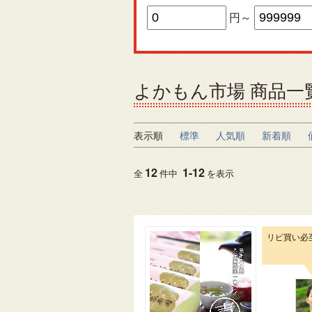
円～
よかもん市場 商品一
表示順
標準
人気順
新着順
12
1
-
12
全
件中
を表示
リピ買い必