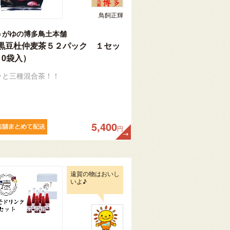
鳥飼正輝
うがゆの博多鳥土本舗
黒豆杜仲麦茶５２パック １セッ
10袋入）
ッと三種混合茶！！
5,400
円
遠賀の物はおいし
いよ♪