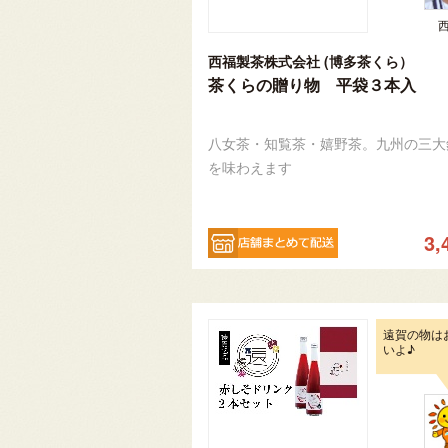
西福製茶株式会社 (博多茶くら）
茶くらの贈り物 平袋３本入
八女茶・知覧茶・嬉野茶。九州の三大
を味わえます
3,
遠賀の物は
いよ♪