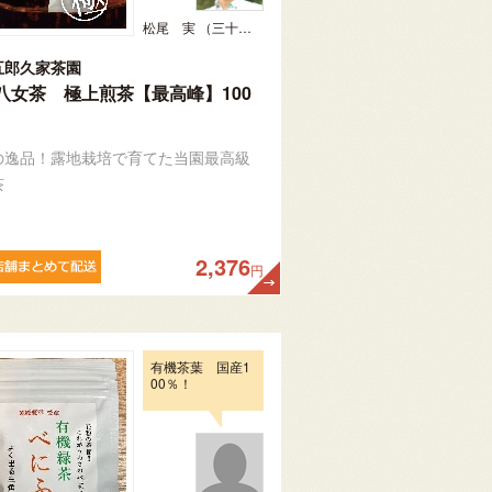
松尾 実 （三十五代目、日本茶インストラクター）
五郎久家茶園
八女茶 極上煎茶【最高峰】100
の逸品！露地栽培で育てた当園最高級
茶
2,376
円
有機茶葉 国産1
00％！