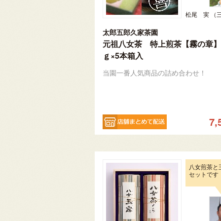
太郎五郎久家茶園
元祖八女茶 特上煎茶【霧の章】1
ｇ×5本箱入
当園一番人気商品の詰め合わせ！
7,
八女煎茶と
セットです