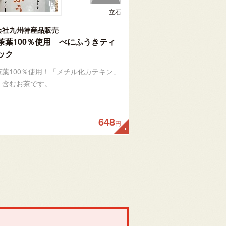
立石
会社九州特産品販売
茶葉100％使用 べにふうきティ
ック
茶葉100％使用！「メチル化カテキン」
く含むお茶です。
648
円