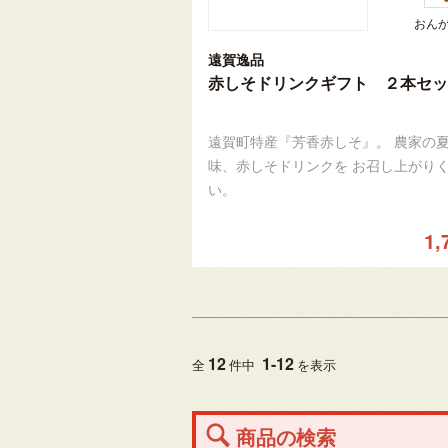
おん
遠賀逸品
赤しそドリンクギフト ２本セッ
遠賀町特産『芳香赤しそ』。 農家の
味、赤しそドリンクを お召し上がり
い。
1,
12
1
-
12
全
件中
を表示
商品の検索