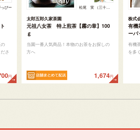
がっぴー
松尾 実 （三十五代目、日本茶インストラクター）
太郎五郎久家茶園
株式
ト
元祖八女茶 特上煎茶【霧の章】100
有機
ｇ
ーパ
夏の
当園一番人気商品！本物のお茶をお探しの
有機
くださ
方へ
を多
700
1,674
円
円