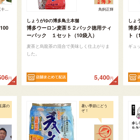
松尾 実 （三十五代目、日本茶インストラクター）
鳥飼正輝
しょうがゆの博多鳥土本舗
しょ
00
博多ウーロン麦茶５２パック徳用ティ
博多
ーパック １セット（10袋入）
ト（
麦茶と烏龍茶の混合で美味しく仕上がりま
ギュ
した。
506
5,400
円
円
玉露の
暑い季節にどう
ぞ！