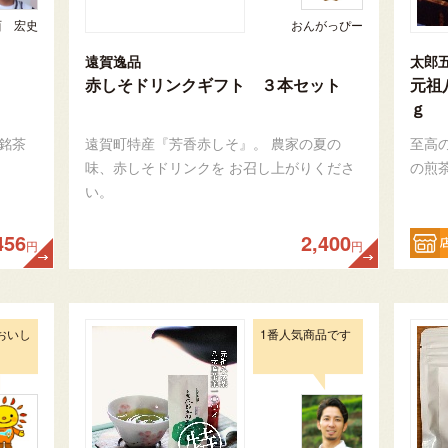
西 宏史
おんがっぴー
遠賀逸品
太郎
赤しそドリンクギフト ３本セット
元祖
ｇ
銘茶
遠賀町特産『芳香赤しそ』。 農家の夏の
至高
味、赤しそドリンクを お召し上がりくださ
の煎
い。
456
2,400
円
円
おいし
1番人気商品です