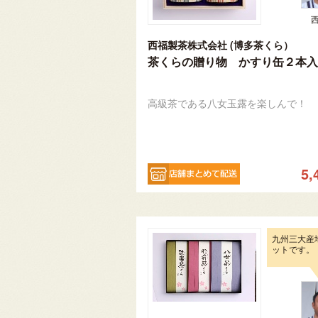
西福製茶株式会社 (博多茶くら）
茶くらの贈り物 かすり缶２本入
高級茶である八女玉露を楽しんで！
5,
九州三大産
ットです。