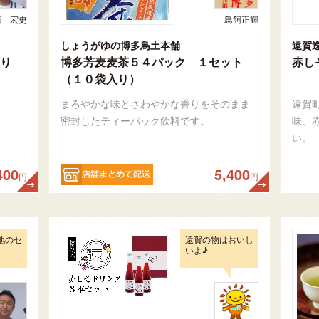
西 宏史
鳥飼正輝
しょうがゆの博多鳥土本舗
遠賀
り
博多芳麦麦茶５４パック １セット
赤し
（１０袋入り）
まろやかな味とさわやかな香りをそのまま
遠賀
密封したティーパック飲料です。
味、
い。
400
5,400
円
円
地のセ
遠賀の物はおいし
いよ♪