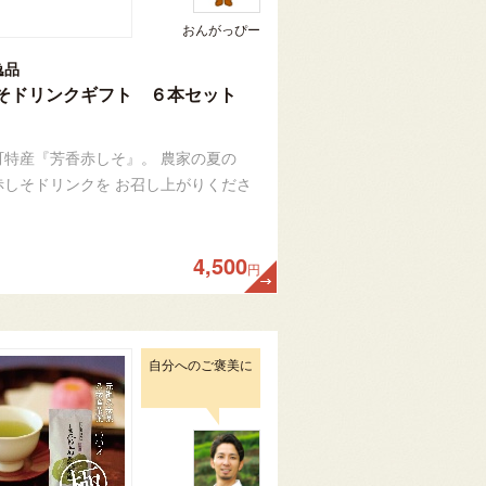
おんがっぴー
逸品
そドリンクギフト ６本セット
町特産『芳香赤しそ』。 農家の夏の
赤しそドリンクを お召し上がりくださ
4,500
円
自分へのご褒美に