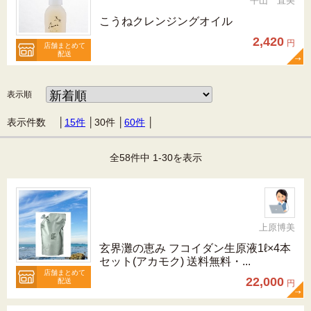
平山 直美
こうねクレンジングオイル
2,420
円
店舗まとめて
配送
表示順
表示件数 │
15件
│
30件
│
60件
│
全58件中 1-30を表示
上原博美
玄界灘の恵み フコイダン生原液1ℓ×4本
セット(アカモク) 送料無料・...
店舗まとめて
22,000
配送
円