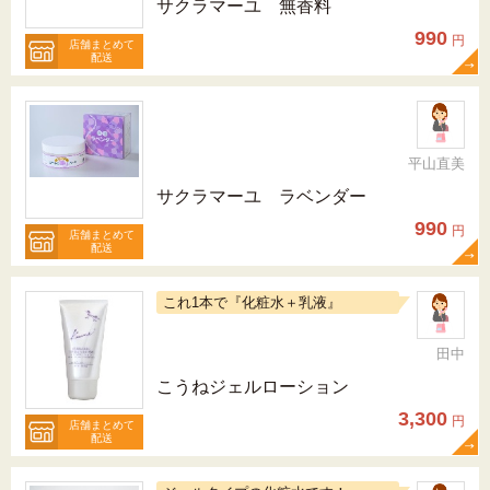
サクラマーユ 無香料
990
円
店舗まとめて
配送
平山直美
サクラマーユ ラベンダー
990
円
店舗まとめて
配送
これ1本で『化粧水＋乳液』
田中
こうねジェルローション
3,300
円
店舗まとめて
配送