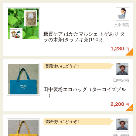
上原博美
糖質ケア はかたマルシェ トゲあり タ
ラの木茶(タラノキ茶)150ｇ ...
1,280
円
普段使いにどうぞ！
田中宏輔
田中製粉エコバッグ（ターコイズブル
ー）
2,200
円
普段使いにどうぞ！
田中宏輔