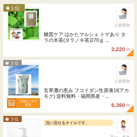
上原博美
糖質ケア はかたマルシェ トゲあり タ
ラの木茶(タラノキ茶)270ｇ ...
2,220
円
上原博美
玄界灘の恵み フコイダン生原液1ℓ(アカ
モク) 送料無料・福岡県産・...
店舗まとめて
6,380
配送
円
洗い流せるオイルです。