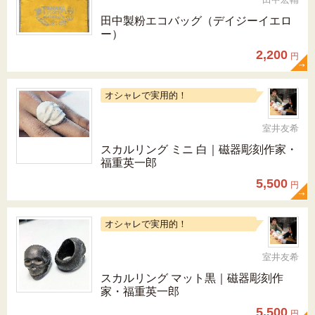
田中製粉エコバッグ（デイジーイエロ
ー）
2,200
円
オシャレで実用的！
室井友希
スカルリング ミニ 白｜磁器彫刻作家・
福重英一郎
5,500
円
オシャレで実用的！
室井友希
スカルリング マット黒｜磁器彫刻作
家・福重英一郎
5,500
円