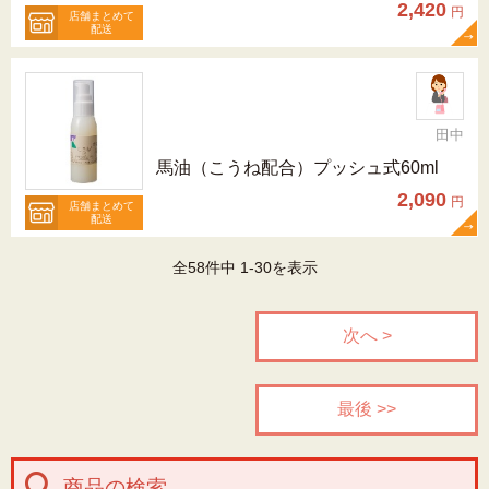
2,420
円
店舗まとめて
配送
田中
馬油（こうね配合）プッシュ式60ml
2,090
円
店舗まとめて
配送
全58件中 1-30を表示
次へ >
最後 >>
商品の検索