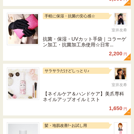
手軽に保湿・抗菌の安心感☆
室井友希
抗菌・保湿・UVカット手袋｜コラーゲ
ン加工・抗菌加工糸使用☆日常...
2,200
円
サラサラだけどしっとり♪
室井友希
【ネイルケア＆ハンドケア】美爪専科
ネイルアップオイルミスト
1,650
円
髪・地肌改善!~お試し用