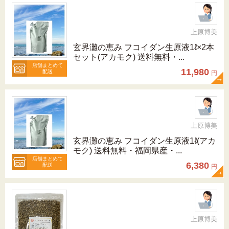
上原博美
玄界灘の恵み フコイダン生原液1ℓ×2本
セット(アカモク) 送料無料・...
店舗まとめて
11,980
配送
円
上原博美
玄界灘の恵み フコイダン生原液1ℓ(アカ
モク) 送料無料・福岡県産・...
店舗まとめて
6,380
配送
円
上原博美