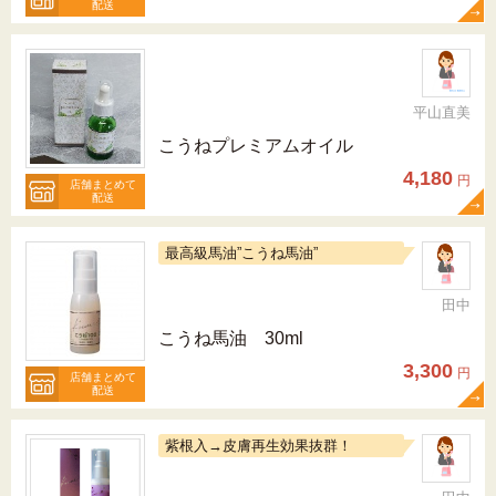
配送
平山直美
こうねプレミアムオイル
4,180
円
店舗まとめて
配送
最高級馬油”こうね馬油”
田中
こうね馬油 30ml
3,300
円
店舗まとめて
配送
紫根入→皮膚再生効果抜群！