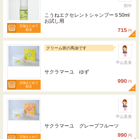
田中
こうねエクセレントシャンプーＳ50ml
お試し用
店舗まとめて
715
配送
円
クリーム状の馬油です
平山直美
サクラマーユ ゆず
990
円
店舗まとめて
配送
平山直美
サクラマーユ グレープフルーツ
990
円
店舗まとめて