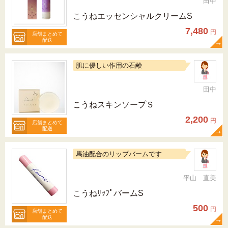
田中
こうねエッセンシャルクリームS
7,480
円
店舗まとめて
配送
肌に優しい作用の石鹸
田中
こうねスキンソープＳ
2,200
円
店舗まとめて
配送
馬油配合のリップバームです
平山 直美
こうねﾘｯﾌﾟバームS
500
円
店舗まとめて
配送