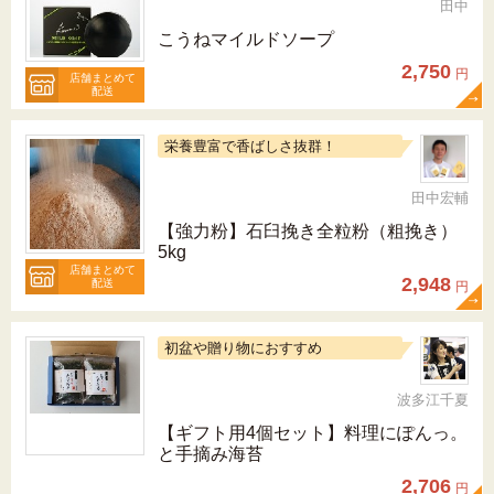
田中
こうねマイルドソープ
2,750
円
店舗まとめて
配送
栄養豊富で香ばしさ抜群！
田中宏輔
【強力粉】石臼挽き全粒粉（粗挽き）
5kg
店舗まとめて
2,948
配送
円
初盆や贈り物におすすめ
波多江千夏
【ギフト用4個セット】料理にぽんっ。
と手摘み海苔
2,706
円