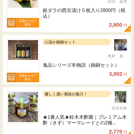
佐田 嘉男
銀ダラの西京漬け５枚入り2800円（税
込）
店舗まとめて
2,800
配送
円
心温か鍋鍋セット
奥村 真（ちか）
逸品シリーズ冬物語（鍋鍋セット）
3,002
円
店舗まとめて
配送
優しく濃い風味が魅力！
室井友希
★1番人気★鈴木木酢園｜プレミアム木
酢（きず）マーマレードとの2種...
2,770
円