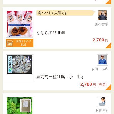
食べやすく人気です
森永育子
うなむすび６個
2,700
円
店舗まとめて
配送
森田 泰広
豊前海一粒牡蠣 小 1㎏
2,700
円【売切】
上原博美