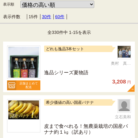
表示順
表示件数 │
15件
│
30件
│
60件
│
全330件中 1-15を表示
どれも逸品3本セット
奥村 真（ちか）
逸品シリーズ夏物語
3,208
円
店舗まとめて
配送
希少価値の高い国産バナナ
立石美和
皮まで食べれる！無農薬栽培の国産バ
ナナ約１㎏（訳あり）