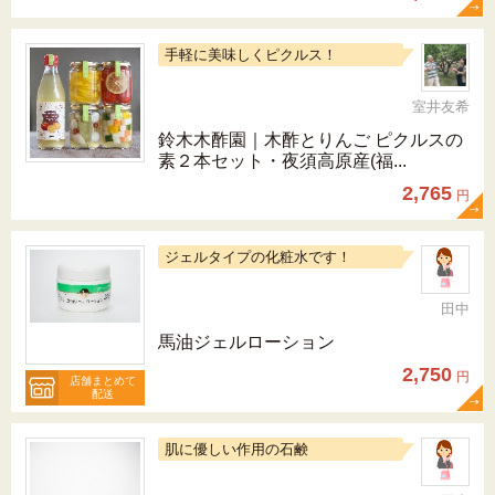
手軽に美味しくピクルス！
室井友希
鈴木木酢園｜木酢とりんご ピクルスの
素２本セット・夜須高原産(福...
2,765
円
ジェルタイプの化粧水です！
田中
馬油ジェルローション
2,750
円
店舗まとめて
配送
肌に優しい作用の石鹸