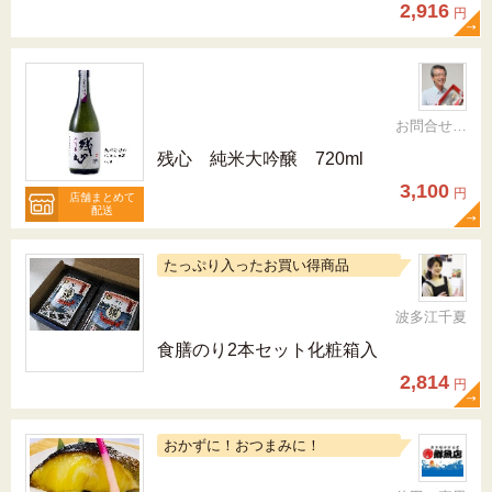
2,916
円
お問合せ先092-321-1597
残心 純米大吟醸 720ml
3,100
円
店舗まとめて
配送
たっぷり入ったお買い得商品
波多江千夏
食膳のり2本セット化粧箱入
2,814
円
おかずに！おつまみに！