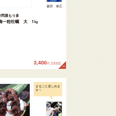
森田 泰広
肴問屋もり多
海一粒牡蠣 大 1㎏
3,400
円【売切】
まるごと楽しめま
す！