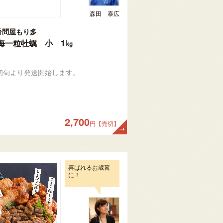
森田 泰広
肴問屋もり多
海一粒牡蠣 小 1㎏
月初旬より発送開始します。
2,700
円【売切】
喜ばれるお歳暮
に！