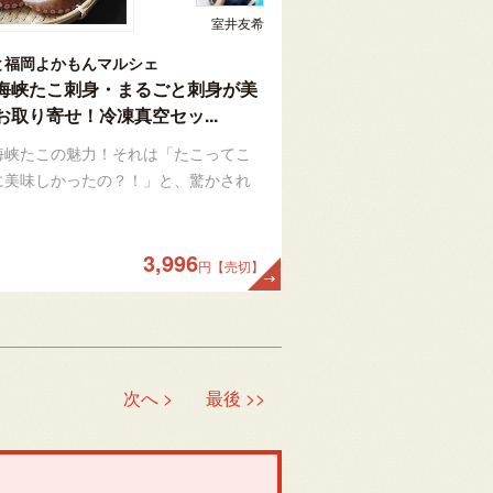
室井友希
と福岡よかもんマルシェ
海峡たこ刺身・まるごと刺身が美
お取り寄せ！冷凍真空セッ...
海峡たこの魅力！それは「たこってこ
に美味しかったの？！」と、驚かされ
3,996
円【売切】
次へ >
最後 >>