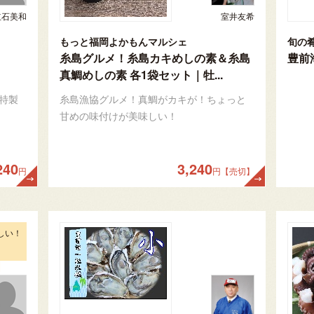
立石美和
室井友希
もっと福岡よかもんマルシェ
旬の
糸島グルメ！糸島カキめしの素＆糸島
豊前
真鯛めしの素 各1袋セット｜牡...
特製
糸島漁協グルメ！真鯛がカキが！ちょっと
甘めの味付けが美味しい！
240
3,240
円
円【売切】
しい！