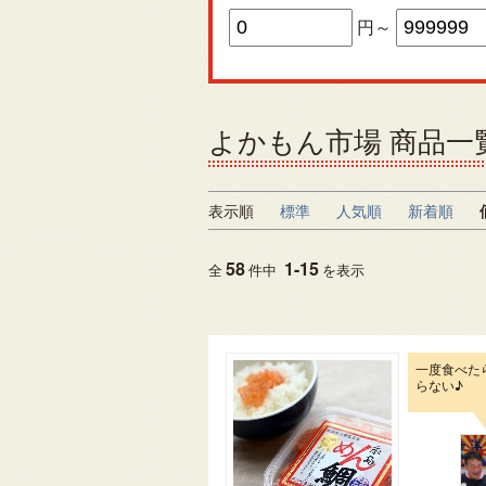
円～
よかもん市場 商品一
表示順
標準
人気順
新着順
58
1
-
15
全
件中
を表示
一度食べた
らない♪