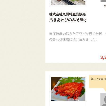
株式会社九州特産品販売
活きあわびのみそ漬け
鮮度抜群の活きたアワビを茹でた後、
の合わせ味噌に漬け込みました。
3,
丸ごとおい