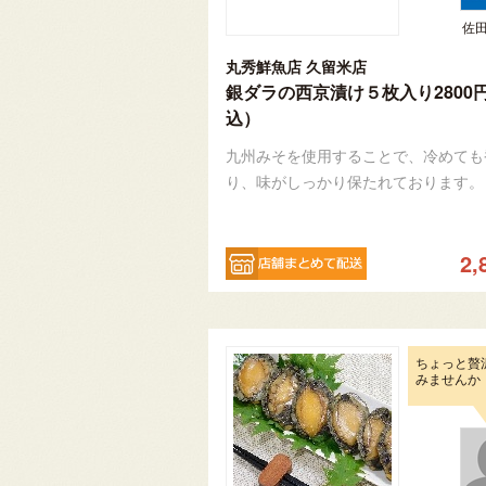
佐
丸秀鮮魚店 久留米店
銀ダラの西京漬け５枚入り2800
込）
九州みそを使用することで、冷めても
り、味がしっかり保たれております。
2,
ちょっと贅
みませんか