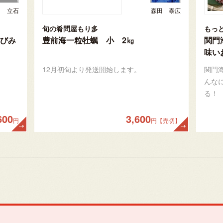
立石
森田 泰広
旬の肴問屋もり多
もっ
びみ
豊前海一粒牡蠣 小 2㎏
関門
味い
12月初旬より発送開始します。
関門
んな
る！
600
3,600
円
円【売切】