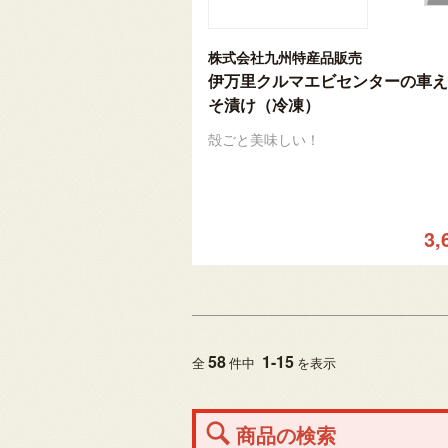
株式会社九州特産品販売
伊万里クルマエビセンターの車え
そ漬け（冷凍）
殻ごと美味しい！
3,
58
1
-
15
全
件中
を表示
商品の検索