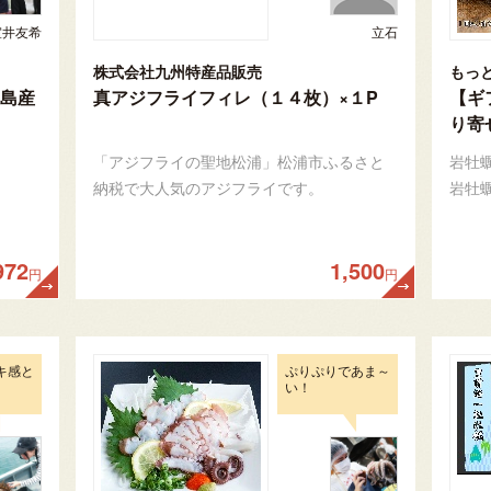
室井友希
立石
株式会社九州特産品販売
もっ
島産
真アジフライフィレ（１４枚）×１P
【ギ
り寄
「アジフライの聖地松浦」松浦市ふるさと
岩牡
納税で大人気のアジフライです。
岩牡
972
1,500
円
円
キ感と
ぷりぷりであま～
い！