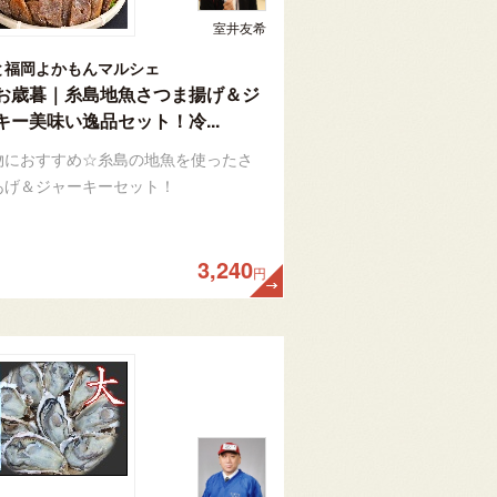
室井友希
と福岡よかもんマルシェ
お歳暮｜糸島地魚さつま揚げ＆ジ
キー美味い逸品セット！冷...
物におすすめ☆糸島の地魚を使ったさ
あげ＆ジャーキーセット！
3,240
円