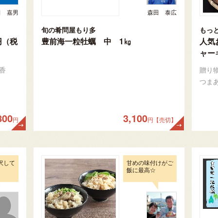
田 嘉男
森田 泰広
旬の肴問屋もり多
もっ
円（税
豊前海一粒牡蠣 中 1㎏
人気
ャー
香
贈り
つま
800
3,100
円
円【売切】
沢して
甘めの味付けがご
飯に最高☆