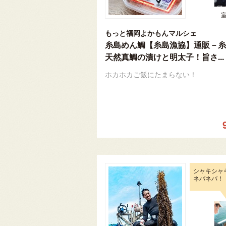
もっと福岡よかもんマルシェ
糸島めん鯛【糸島漁協】通販－糸
天然真鯛の漬けと明太子！旨さ...
ホカホカご飯にたまらない！
シャキシャ
ネバネバ！