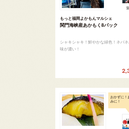
もっと福岡よかもんマルシェ
関門海峡産あかもく8パック
シャキシャキ！鮮やかな緑色！ネバネ
味が濃い！
2,
おかずに！
みに！