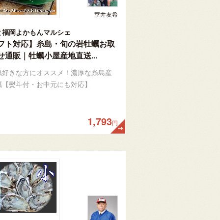
室井友希
と福岡よかもんマルシェ
フト対応】糸島・旬の岩牡蠣お取
せ通販｜牡蠣小屋産地直送...
蠣好きな方にオススメ！濃厚な糸島産
蠣【熨斗付・お中元にも対応】
1,793
円