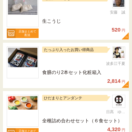
安藤 誠
生こうじ
520
円
店舗まとめて
配送
たっぷり入ったお買い得商品
波多江千夏
食膳のり2本セット化粧箱入
2,814
円
ひだまりとアンダンテ
日髙 ゆかり
全種詰め合わせセット（６食セット）
4,320
円
店舗まとめて