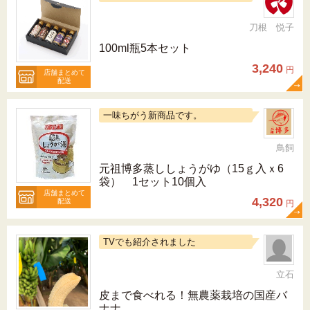
刀根 悦子
100ml瓶5本セット
3,240
円
店舗まとめて
配送
一味ちがう新商品です。
鳥飼
元祖博多蒸ししょうがゆ（15ｇ入ｘ6
袋） 1セット10個入
店舗まとめて
4,320
配送
円
TVでも紹介されました
立石
皮まで食べれる！無農薬栽培の国産バ
ナナ