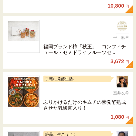
10,800
円
平 麻里
福岡ブランド柿「秋王」 コンフィチ
ュール・セミドライフルーツセ...
3,672
円
手軽に発酵生活♩
室井友希
ふりかけるだけのキムチの素発酵熟成
させた乳酸菌入り！
1,080
円
絶品、生こうじ！