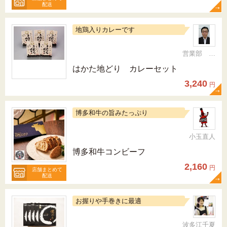
配送
地鶏入りカレーです
営業部 次長 梶原 健二郎
はかた地どり カレーセット
3,240
円
博多和牛の旨みたっぷり
小玉直人
博多和牛コンビーフ
2,160
円
店舗まとめて
配送
お握りや手巻きに最適
波多江千夏