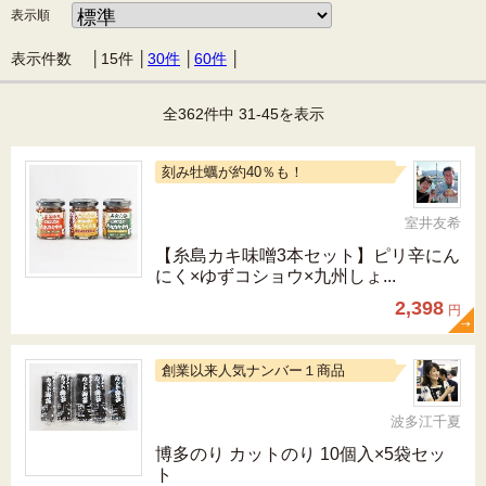
表示順
表示件数 │
15件
│
30件
│
60件
│
全362件中 31-45を表示
刻み牡蠣が約40％も！
室井友希
【糸島カキ味噌3本セット】ピリ辛にん
にく×ゆずコショウ×九州しょ...
2,398
円
創業以来人気ナンバー１商品
波多江千夏
博多のり カットのり 10個入×5袋セッ
ト