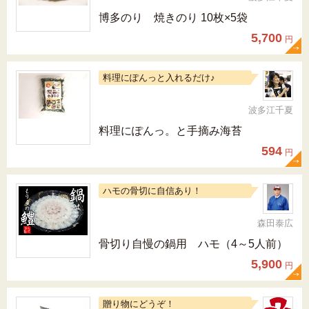
博多のり 焼きのり 10枚×5袋
5,700
円
料理にぽんっと入れるだけ♪
波多江千夏
料理にぽんっ。と手摘み海苔
594
円
ハモの骨切に自信あり！
森田泰広
骨切り自慢の鍋用 ハモ（4～5人前）
5,900
円
贈り物にどうぞ！