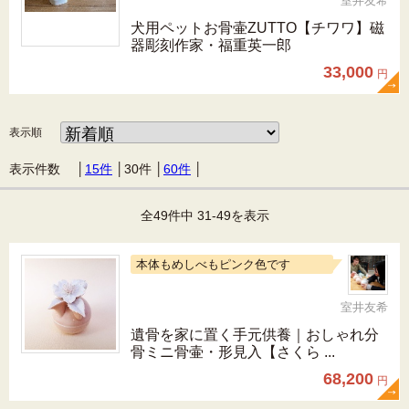
室井友希
犬用ペットお骨壷ZUTTO【チワワ】磁
器彫刻作家・福重英一郎
33,000
円
表示順
表示件数 │
15件
│
30件
│
60件
│
全49件中 31-49を表示
本体もめしべもピンク色です
室井友希
遺骨を家に置く手元供養｜おしゃれ分
骨ミニ骨壷・形見入【さくら ...
68,200
円