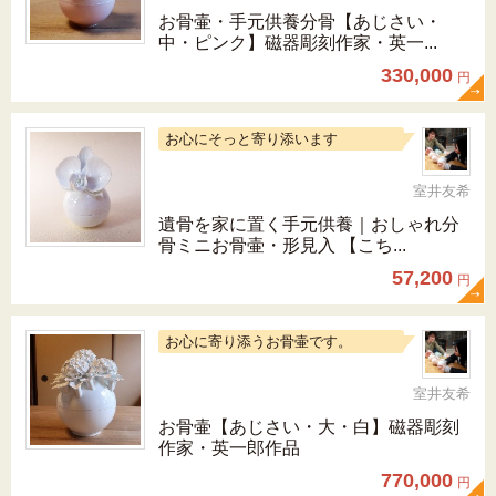
お骨壷・手元供養分骨【あじさい・
中・ピンク】磁器彫刻作家・英一...
330,000
円
お心にそっと寄り添います
室井友希
遺骨を家に置く手元供養｜おしゃれ分
骨ミニお骨壷・形見入 【こち...
57,200
円
お心に寄り添うお骨壷です。
室井友希
お骨壷【あじさい・大・白】磁器彫刻
作家・英一郎作品
770,000
円