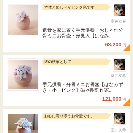
本体とめしべがピンク色です
室井友希
遺骨を家に置く手元供養｜おしゃれ分
骨ミニお骨壷・形見入【はなみ...
68,200
円
終の棲家として…
室井友希
手元供養・分骨ミニお骨壺【はなみず
き・小・ピンク】磁器彫刻作家...
121,000
円
お心に寄り添うお骨壷です。
室井友希