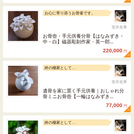
お心に寄り添うお骨壷です。
室井友希
お骨壺・手元供養分骨【はなみずき・
中・白】磁器彫刻作家・英一郎...
220,000
円
終の棲家として…
室井友希
遺骨を家に置く手元供養｜おしゃれ分
骨ミニお骨壺【一輪はなみずき...
77,000
円
終の棲家として…