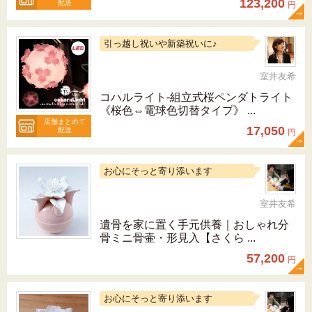
123,200
配送
円
引っ越し祝いや新築祝いに♪
室井友希
コハルライト‐組立式桜ペンダトライト
《桜色⇔電球色切替タイプ》 ...
店舗まとめて
17,050
配送
円
お心にそっと寄り添います
室井友希
遺骨を家に置く手元供養｜おしゃれ分
骨ミニ骨壷・形見入【さくら ...
57,200
円
お心にそっと寄り添います