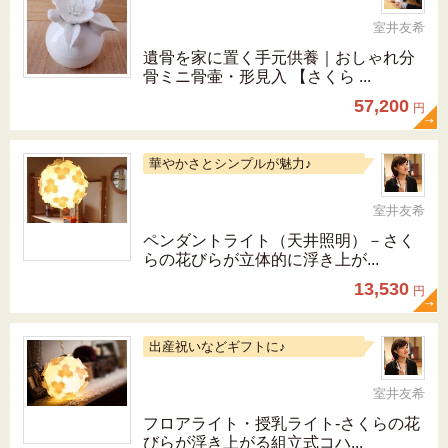
室井友希
遺骨を家に置く手元供養｜おしゃれ分
骨ミニ骨壷・形見入 【さくら ...
57,200
円
華やかさとシンプルが魅力♪
室井友希
ペンダントライト（天井照明）－さく
らの花びらが立体的に浮き上が...
13,530
円
出産祝いなどギフトに♪
室井友希
フロアライト・授乳ライト-さくらの花
びらが浮き上がる組立式コハ...