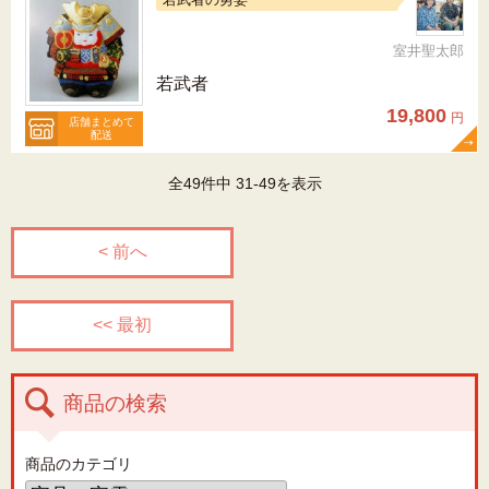
室井聖太郎
若武者
19,800
円
店舗まとめて
配送
全49件中 31-49を表示
< 前へ
<< 最初
商品の検索
商品のカテゴリ