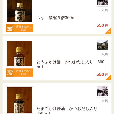
永嶋
つゆ 濃縮３倍360ｍｌ
550
円
店舗まとめて
配送
永嶋
とうふかけ酢 かつおだし入り 360
ｍｌ
店舗まとめて
550
配送
円
永嶋
たまごかけ醤油 かつおだし入り
360ｍｌ