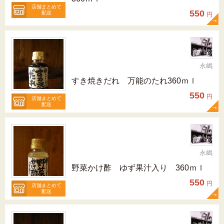
店舗まとめて
550
配送
円
永嶋
すき焼きだれ 万能のたれ360ｍｌ
550
円
店舗まとめて
配送
永嶋
野菜かけ酢 ゆず果汁入り 360ｍｌ
550
円
店舗まとめて
配送