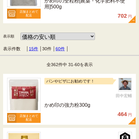
かめ印の全粒粉[農薬・化学肥料不使
用]500g
店舗まとめて
702
配送
円
表示順
表示件数 │
15件
│
30件
│
60件
│
全362件中 31-60を表示
パンやピザにお勧めです！
田中宏輔
かめ印の強力粉300g
464
円
店舗まとめて
配送