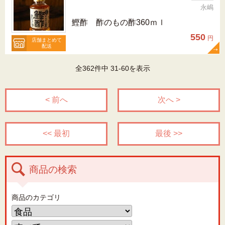
永嶋
鰹酢 酢のもの酢360ｍｌ
550
円
店舗まとめて
配送
全362件中 31-60を表示
< 前へ
次へ >
<< 最初
最後 >>
商品の検索
商品のカテゴリ