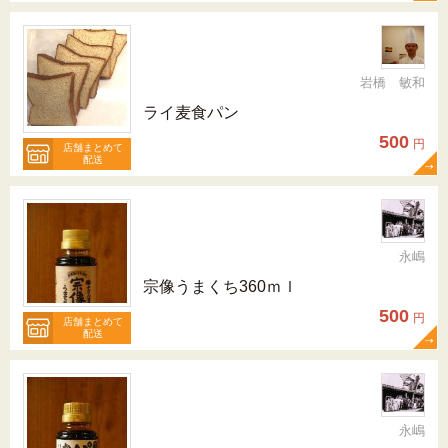
岩橋 敏和
ライ麦食パン
500
円
店舗まとめて
配送
永嶋
宗像うまくち360ｍｌ
500
円
店舗まとめて
配送
永嶋