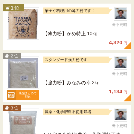
菓子や料理用の薄力粉です！
田中宏輔
【薄力粉】かめ特上 10kg
4,320
円
スタンダード強力粉です
田中宏輔
【強力粉】みなみの幸 2kg
1,134
円
店舗まとめて
配送
農薬・化学肥料不使用栽培
田中宏輔