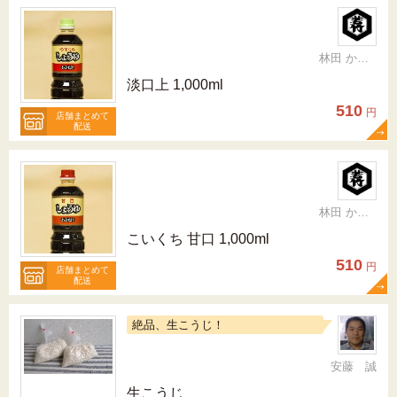
林田 かおり
淡口上 1,000ml
510
円
店舗まとめて
配送
林田 かおり
こいくち 甘口 1,000ml
510
円
店舗まとめて
配送
絶品、生こうじ！
安藤 誠
生こうじ