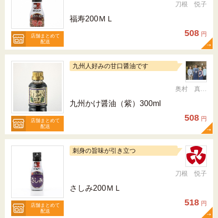
刀根 悦子
福寿200ＭＬ
508
円
店舗まとめて
配送
九州人好みの甘口醤油です
奥村 真（ちか）
九州かけ醤油（紫）300ml
508
円
店舗まとめて
配送
刺身の旨味が引き立つ
刀根 悦子
さしみ200ＭＬ
518
円
店舗まとめて
配送