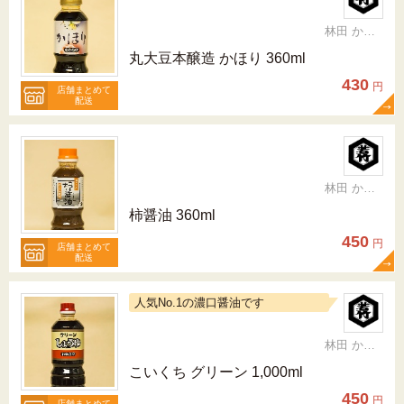
林田 かおり
丸大豆本醸造 かほり 360ml
430
円
店舗まとめて
配送
林田 かおり
柿醤油 360ml
450
円
店舗まとめて
配送
人気No.1の濃口醤油です
林田 かおり
こいくち グリーン 1,000ml
450
円
店舗まとめて