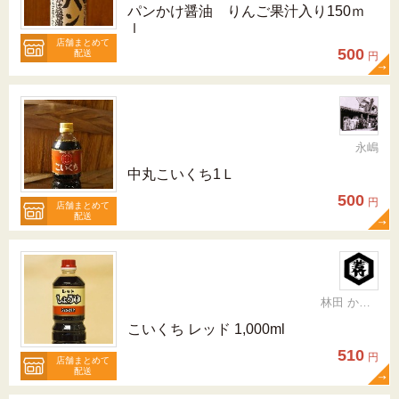
パンかけ醤油 りんご果汁入り150ｍ
ｌ
店舗まとめて
500
配送
円
永嶋
中丸こいくち1Ｌ
500
円
店舗まとめて
配送
林田 かおり
こいくち レッド 1,000ml
510
円
店舗まとめて
配送