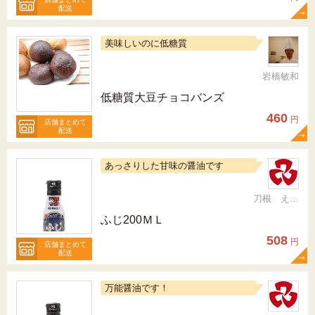
配送
美味しいのに低糖質
岩橋敏和
低糖質大豆チョコバンズ
460
円
店舗まとめて
配送
あっさりした甘味の醤油です
刀根 えつこ
ふじ200ＭＬ
508
円
店舗まとめて
配送
万能醤油です！