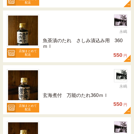
配送
永嶋
魚茶漬のたれ さしみ漬込み用 360
ｍｌ
店舗まとめて
550
配送
円
永嶋
玄海煮付 万能のたれ360ｍｌ
550
円
店舗まとめて
配送