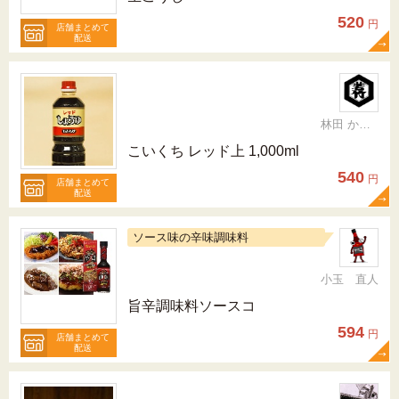
520
円
店舗まとめて
配送
林田 かおり
こいくち レッド上 1,000ml
540
円
店舗まとめて
配送
ソース味の辛味調味料
小玉 直人
旨辛調味料ソースコ
594
円
店舗まとめて
配送