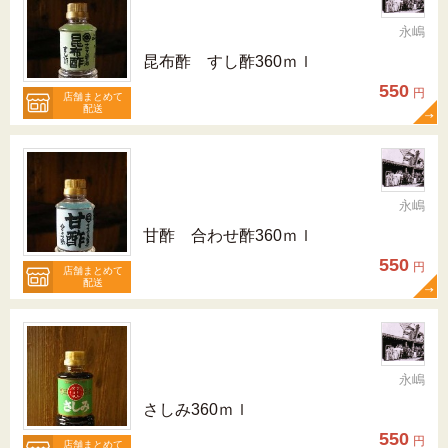
永嶋
昆布酢 すし酢360ｍｌ
550
円
店舗まとめて
配送
永嶋
甘酢 合わせ酢360ｍｌ
550
円
店舗まとめて
配送
永嶋
さしみ360ｍｌ
550
円
店舗まとめて