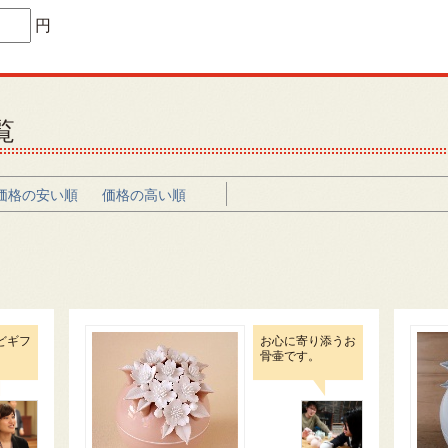
円
覧
価格の安い順
価格の高い順
どギフ
お心に寄り添うお
骨壷です。