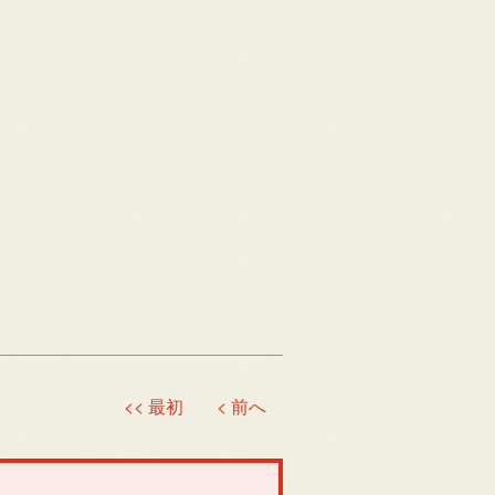
<< 最初
< 前へ