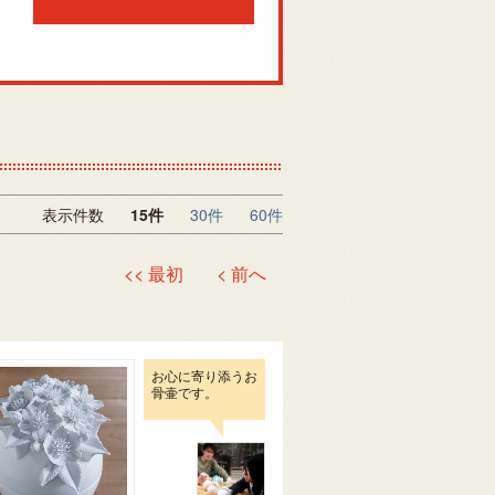
表示件数
15件
30件
60件
<< 最初
< 前へ
お心に寄り添うお
骨壷です。