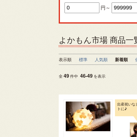
円～
よかもん市場 商品一
表示順
標準
人気順
新着順
49
46
-
49
全
件中
を表示
出産祝いな
トに♪