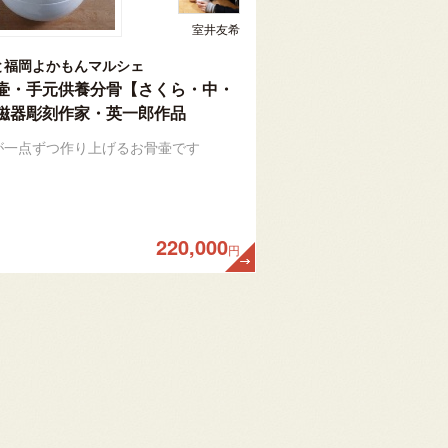
室井友希
と福岡よかもんマルシェ
壷・手元供養分骨【さくら・中・
磁器彫刻作家・英一郎作品
が一点ずつ作り上げるお骨壷です
220,000
円