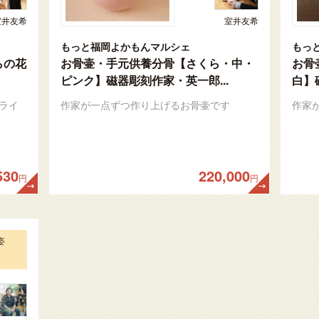
室井友希
室井友希
もっと福岡よかもんマルシェ
もっ
らの花
お骨壷・手元供養分骨【さくら・中・
お骨
ピンク】磁器彫刻作家・英一郎...
白】
ライ
作家が一点ずつ作り上げるお骨壷です
作家
530
220,000
円
円
姿