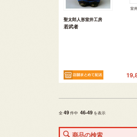
室
聖太郎人形室井工房
若武者
19,
49
46
-
49
全
件中
を表示
商品の検索