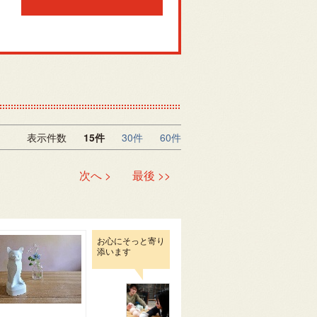
表示件数
15件
30件
60件
次へ >
最後 >>
お心にそっと寄り
添います