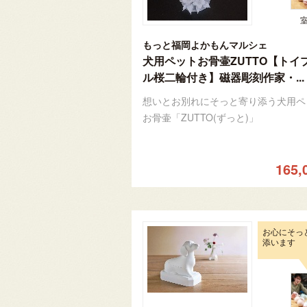
もっと福岡よかもんマルシェ
犬用ペットお骨壷ZUTTO【トイ
ル桜二輪付き】磁器彫刻作家・...
想いとお別れにそっと寄り添う犬用ペ
お骨壷「ZUTTO(ずっと)」
165,
お心にそっ
添います