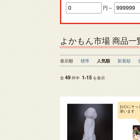
円～
よかもん市場 商品一
表示順
標準
人気順
新着順
49
1
-
15
全
件中
を表示
お心にそっ
添います