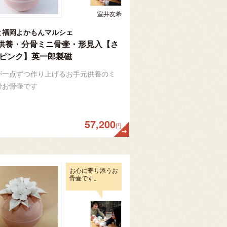
室井友希
と福岡よかもんマルシェ
供養・分骨ミニ骨壷・形見入【さ
 ピンク】英一郎製磁
が一点ずつ作り上げるお手元供養のミ
骨お骨壷です
57,200
円
お心に寄り添うお
骨壷です。