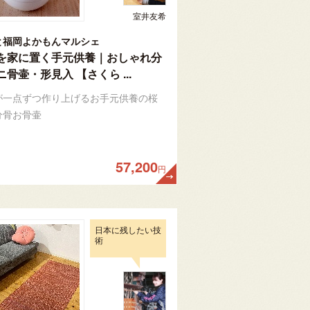
室井友希
と福岡よかもんマルシェ
を家に置く手元供養｜おしゃれ分
骨壷・形見入 【さくら ...
が一点ずつ作り上げるお手元供養の桜
分骨お骨壷
57,200
円
日本に残したい技
術