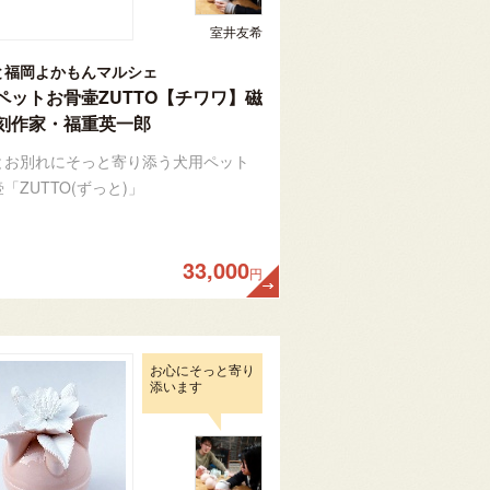
室井友希
と福岡よかもんマルシェ
ペットお骨壷ZUTTO【チワワ】磁
刻作家・福重英一郎
とお別れにそっと寄り添う犬用ペット
「ZUTTO(ずっと)」
33,000
円
お心にそっと寄り
添います