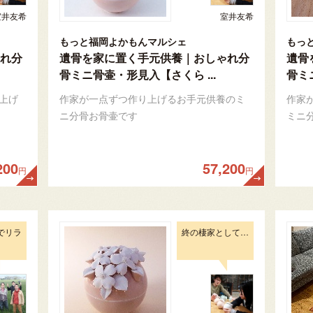
室井友希
室井友希
もっと福岡よかもんマルシェ
もっ
れ分
遺骨を家に置く手元供養｜おしゃれ分
遺骨
骨ミニ骨壷・形見入【さくら ...
骨ミニ
上げ
作家が一点ずつ作り上げるお手元供養のミ
作家
ニ分骨お骨壷です
ミニ
200
57,200
円
円
でリラ
終の棲家として…