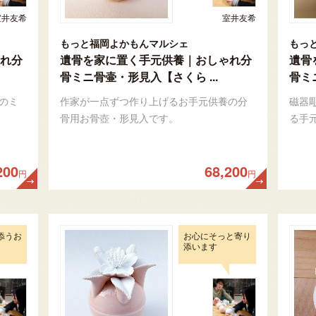
室井友希
室井友希
もっと福岡よかもんマルシェ
もっ
れ分
遺骨を家に置く手元供養｜おしゃれ分
遺骨
骨ミニ骨壷・形見入【さくら ...
骨ミ
のミ
作家が一点ずつ作り上げるお手元供養の分
磁器
骨用お骨壺・形見入です。
る手
200
68,200
円
円
添うお
お心にそっと寄り
添います