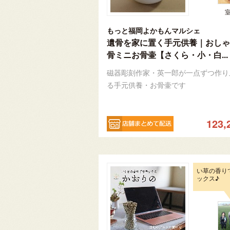
もっと福岡よかもんマルシェ
遺骨を家に置く手元供養｜おしゃ
骨ミニお骨壷【さくら・小・白...
磁器彫刻作家・英一郎が一点ずつ作り
る手元供養・お骨壷です
123,
い草の香り
ックス♪