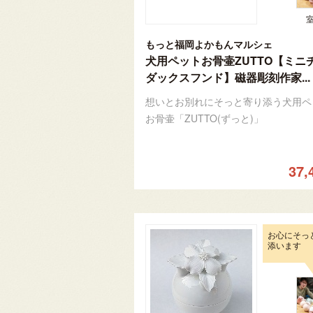
もっと福岡よかもんマルシェ
犬用ペットお骨壷ZUTTO【ミニ
ダックスフンド】磁器彫刻作家...
想いとお別れにそっと寄り添う犬用ペ
お骨壷「ZUTTO(ずっと)」
37,
お心にそっ
添います