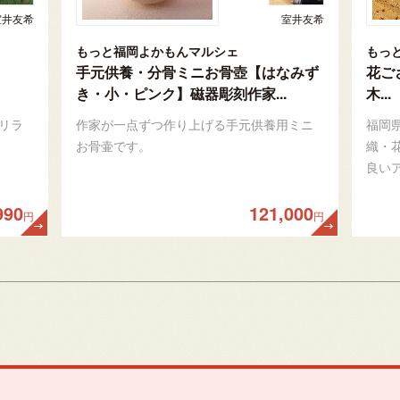
室井友希
室井友希
もっと福岡よかもんマルシェ
もっ
手元供養・分骨ミニお骨壺【はなみず
花ご
き・小・ピンク】磁器彫刻作家...
木...
リラ
作家が一点ずつ作り上げる手元供養用ミニ
福岡
お骨壷です。
織・
良い
990
121,000
円
円