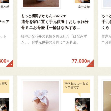
室井友希
室井友希
もっと福岡よかもんマルシェ
もっ
チュア
遺骨を家に置く手元供養｜おしゃれ分
手元
骨ミニお骨壺【一輪はなみずき...
くら
ット
軽やかな花弁の表情を再現した「はなみず
作家
き」。お手元供養の分骨ミニお骨壷。
ニ分
400
77,000
円
円
と寄り
本体もめしべもピ
ンク色です