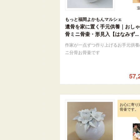
もっと福岡よかもんマルシェ
遺骨を家に置く手元供養｜おしゃ
骨ミニ骨壷・形見入【はなみず...
作家が一点ずつ作り上げるお手元供養
ニ分骨お骨壷です
57,
お心に寄り
骨壷です。