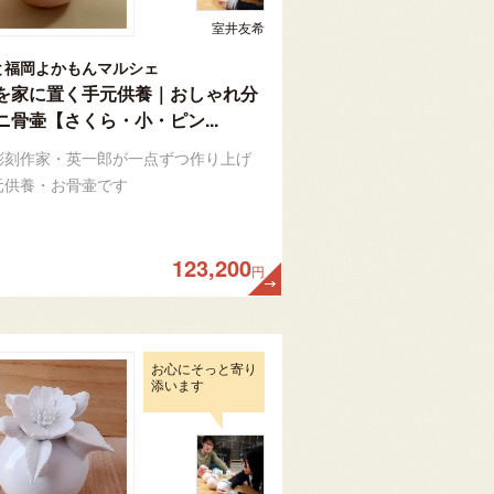
室井友希
と福岡よかもんマルシェ
を家に置く手元供養｜おしゃれ分
ニ骨壷【さくら・小・ピン...
彫刻作家・英一郎が一点ずつ作り上げ
元供養・お骨壷です
123,200
円
お心にそっと寄り
添います