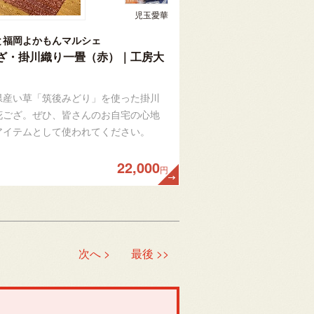
児玉愛華
と福岡よかもんマルシェ
ざ・掛川織り一畳（赤）｜工房大
県産い草「筑後みどり」を使った掛川
花ござ。ぜひ、皆さんのお自宅の心地
アイテムとして使われてください。
22,000
円
次へ >
最後 >>