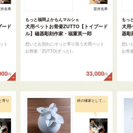
室井友希
室井友希
もっと福岡よかもんマルシェ
もっ
プード
犬用ペットお骨壷ZUTTO【トイプード
犬用
ル】磁器彫刻作家・福重英一郎
器彫
ット
想いとお別れにそっと寄り添う犬用ペット
想い
お骨壷「ZUTTO(ずっと)」
お骨壷
000
33,000
円
円
と寄り
終の棲家として…