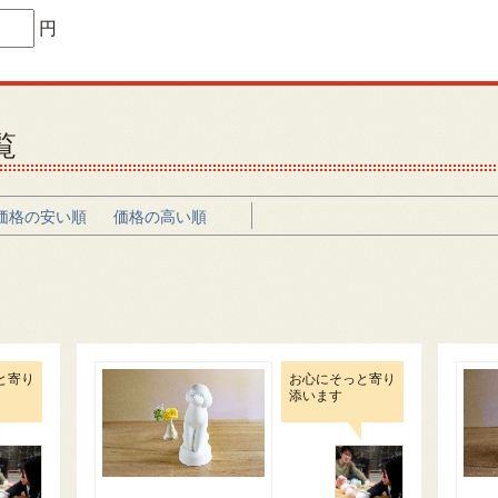
円
覧
価格の安い順
価格の高い順
と寄り
お心にそっと寄り
添います