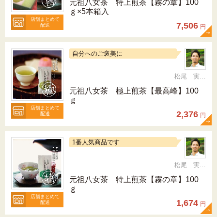
元祖八女茶 特上煎茶【霧の章】100
ｇ×5本箱入
店舗まとめて
7,506
配送
円
自分へのご褒美に
松尾 実 （三十五代目、日本茶インストラクター）
元祖八女茶 極上煎茶【最高峰】100
ｇ
店舗まとめて
2,376
配送
円
1番人気商品です
松尾 実 （三十五代目、日本茶インストラクター）
元祖八女茶 特上煎茶【霧の章】100
ｇ
店舗まとめて
1,674
配送
円