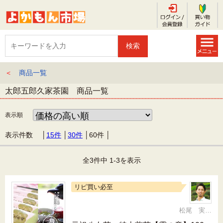
＜
商品一覧
太郎五郎久家茶園 商品一覧
表示順
表示件数 │
15件
│
30件
│
60件
│
全3件中 1-3を表示
リピ買い必至
松尾 実 （三十五代目、日本茶インストラクター）