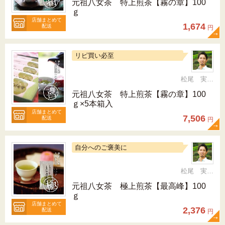
元祖八女茶 特上煎茶【霧の章】100
ｇ
店舗まとめて
1,674
配送
円
リピ買い必至
松尾 実 （三十五代目、日本茶インストラクター）
元祖八女茶 特上煎茶【霧の章】100
ｇ×5本箱入
店舗まとめて
7,506
配送
円
自分へのご褒美に
松尾 実 （三十五代目、日本茶インストラクター）
元祖八女茶 極上煎茶【最高峰】100
ｇ
店舗まとめて
2,376
配送
円