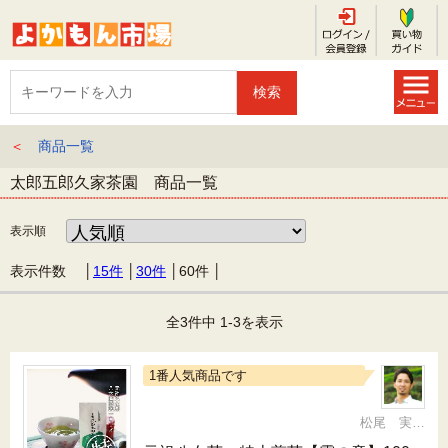
＜
商品一覧
太郎五郎久家茶園 商品一覧
表示順
表示件数 │
15件
│
30件
│
60件
│
全3件中 1-3を表示
1番人気商品です
松尾 実 （三十五代目、日本茶インストラクター）