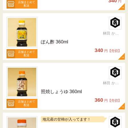
340
円
店舗まとめて
配送
林田 かおり
ぽん酢 360ml
340
円【売切】
店舗まとめて
配送
林田 かおり
照焼しょうゆ 360ml
360
円【売切】
店舗まとめて
配送
地元産の甘柿が入ってます！