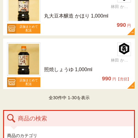
林田 かおり
丸大豆本醸造 かほり 1,000ml
990
円
店舗まとめて
配送
林田 かおり
照焼しょうゆ 1,000ml
990
円【売切】
店舗まとめて
配送
全30件中 1-30を表示
商品の検索
商品のカテゴリ