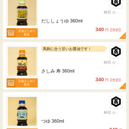
林田 かおり
だししょうゆ 360ml
340
円【売切】
店舗まとめて
配送
馬刺に合う甘いお醤油です！
林田 かおり
さしみ 寿 360ml
340
円【売切】
店舗まとめて
配送
林田 かおり
つゆ 360ml