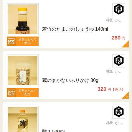
林田 かおり
若竹のたまごのしょうゆ 140ml
280
円
店舗まとめて
配送
林田 かおり
蔵のまかないふりかけ 80g
320
円【売切】
店舗まとめて
配送
林田 かおり
酢 1,000ml