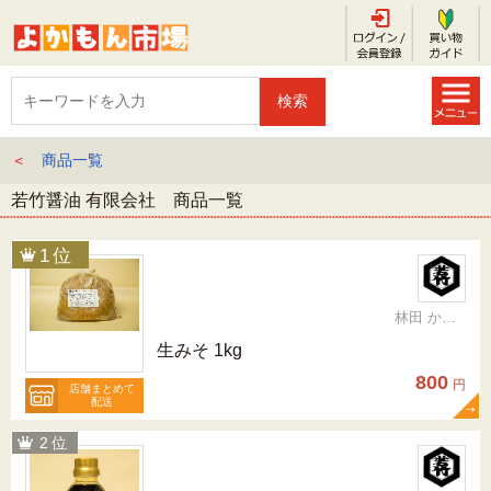
＜
商品一覧
若竹醤油 有限会社 商品一覧
林田 かおり
生みそ 1kg
800
円
店舗まとめて
配送