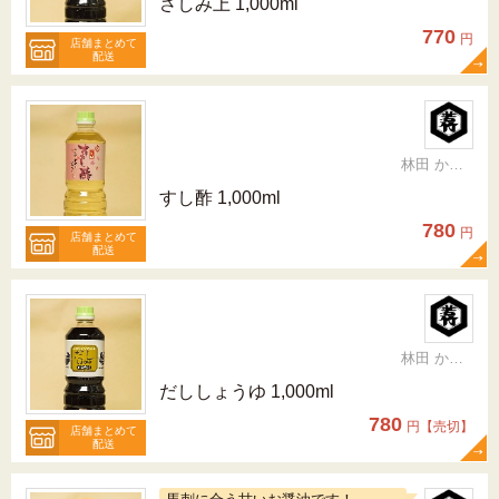
さしみ上 1,000ml
770
円
店舗まとめて
配送
林田 かおり
すし酢 1,000ml
780
円
店舗まとめて
配送
林田 かおり
だししょうゆ 1,000ml
780
円【売切】
店舗まとめて
配送