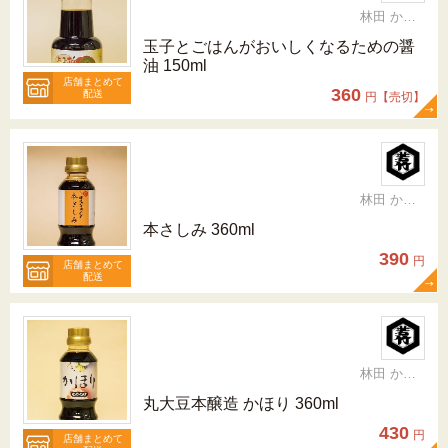
林田 かおり
玉子とごはんがおいしくなるための醤
油 150ml
店舗まとめて
360
配送
円【売切】
林田 かおり
本さしみ 360ml
390
円
店舗まとめて
配送
林田 かおり
丸大豆本醸造 かほり 360ml
430
円
店舗まとめて