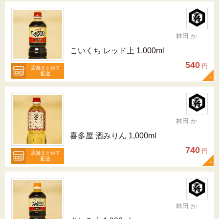
林田 かおり
こいくち レッド上 1,000ml
540
円
店舗まとめて
配送
林田 かおり
喜多屋 酒みりん 1,000ml
740
円
店舗まとめて
配送
林田 かおり