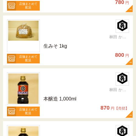
780
円
店舗まとめて
配送
林田 かおり
生みそ 1kg
800
円
店舗まとめて
配送
林田 かおり
本醸造 1,000ml
870
円【売切】
店舗まとめて
配送