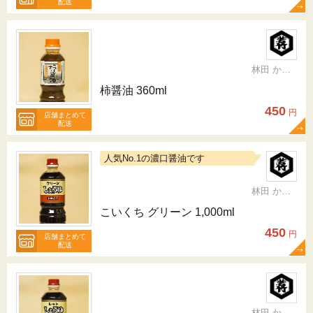
配送
林田 かおり
柿醤油 360ml
450
円
店舗まとめて
配送
人気No.1の濃口醤油です
林田 かおり
こいくち グリーン 1,000ml
450
円
店舗まとめて
配送
林田 かおり