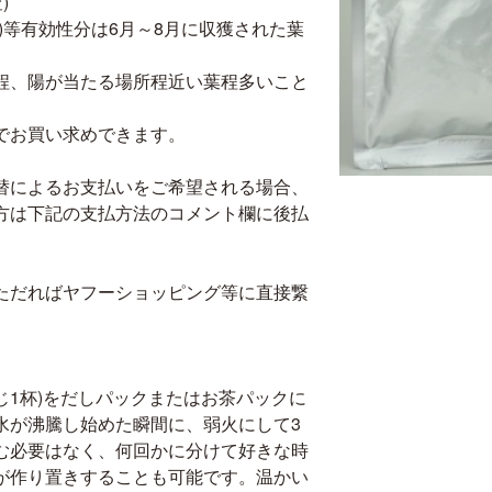
)
J)等有効性分は6月～8月に収獲された葉
葉程、陽が当たる場所程近い葉程多いこと
でお買い求めできます。
替によるお支払いをご希望される場合、
方は下記の支払方法のコメント欄に後払
ただればヤフーショッピング等に直接繋
さじ1杯)をだしパックまたはお茶パックに
水が沸騰し始めた瞬間に、弱火にして3
む必要はなく、何回かに分けて好きな時
が作り置きすることも可能です。温かい