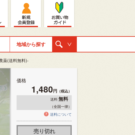
地域から探す
購入ナビゲ
農薬(送料無料)-
ーション
価格
1,480
円
（税込）
無料
送料
（全国一律）
送料について
売り切れ