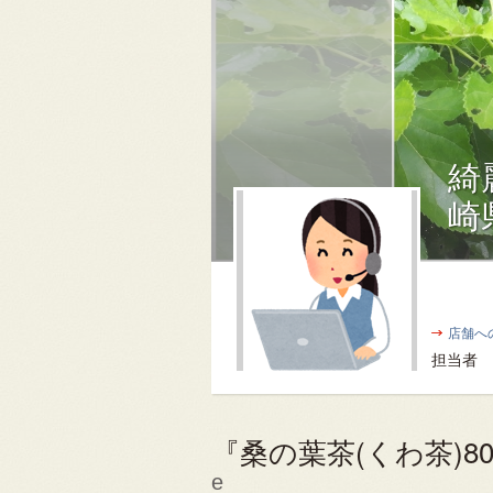
綺
崎
店舗へ
担当者
『桑の葉茶(くわ茶)80
e