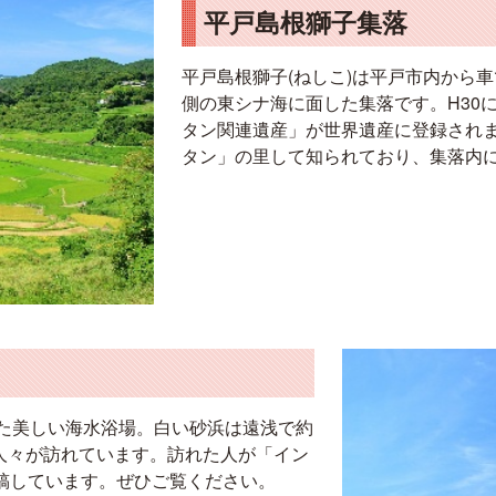
平戸島根獅子集落
平戸島根獅子(ねしこ)は平戸市内から車
側の東シナ海に面した集落です。H30
タン関連遺産」が世界遺産に登録され
タン」の里して知られており、集落内
れた美しい海水浴場。白い砂浜は遠浅で約
の人々が訪れています。訪れた人が「イン
稿しています。ぜひご覧ください。