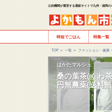
公的機関が運営する通販サイトで九州・福岡の
時短でごはん
特集一覧
TOP
＞
一覧
＞
ファッション・健康
はかたマルシェ
桑の葉茶(くわ茶)
円無農薬(送料無料