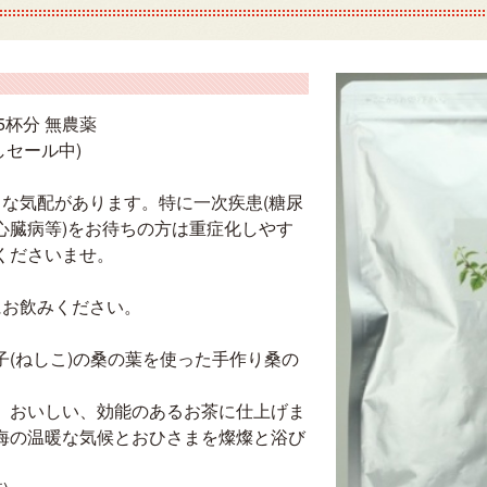
5杯分 無農薬
しセール中)
うな気配があります。特に一次疾患(糖尿
心臓病等)をお待ちの方は重症化しやす
くださいませ。
にお飲みください。
(ねしこ)の桑の葉を使った手作り桑の
、おいしい、効能のあるお茶に仕上げま
海の温暖な気候とおひさまを燦燦と浴び