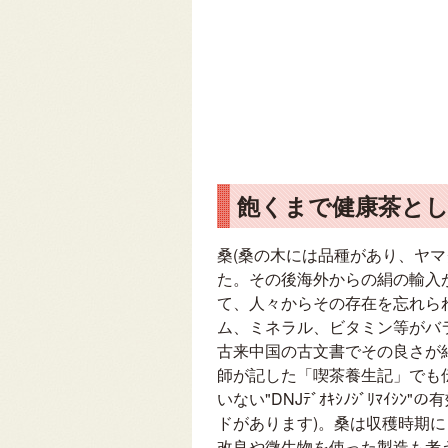
飽くまで健康茶と
桑(桑の木には品種があり、ヤ
た。その後海外からの絹の輸入
て、人々からその存在を忘れら
ム、ミネラル、ビタミン等がバ
古来中国の古文書でその良さが
師が記した「喫茶養生記」でも
いない"DNJﾃﾞｵｷｼﾉｼﾞﾘ
ドがあります)。桑は収穫時期
改良や微生物を使った製造も考