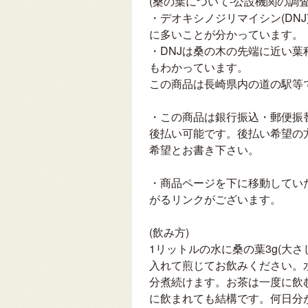
(桑の葉について-公設機関の調査
・デオキシノジリマイシン(DN
に多いことが分かっています。
・DNJは桑の木の先端に近い
もわかっています。
この商品は長崎県内の道の駅等
・この商品は銀行振込・郵便振
後払い可能です。後払い希望の
希望とお書き下さい。
・商品ページを下に移動してい
がるリンクがございます。
(飲み方)
1リットルの水に桑の葉3g(大
入れて煎じてお飲みください。
分煮続けます。お茶は一度に飲
に飲まれても結構です。何日分