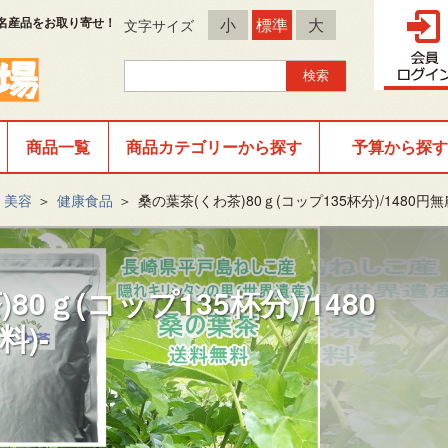
名産品をお取り寄せ！
小
標準
大
文字サイズ
商品一覧
商品カテゴリーから探す
予算から探す
・美容
＞
健康食品
＞
桑の葉茶(くわ茶)80ｇ(コップ135杯分)/1480円無
80ｇ(コップ135杯分)/1480
)-