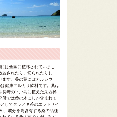
期には全国に植林されていまし
放置されたり、切られたりし
います。桑の葉にはカルシウ
)は健康アルカリ飲料です。桑は
や長崎の平戸島に植えた栄西禅
究所では桑の木にしか含まれて
るものとしてタラノキ茶のエラトサイ
ため、成分を高含有する桑の品種
されている桑の葉ですが、"少し