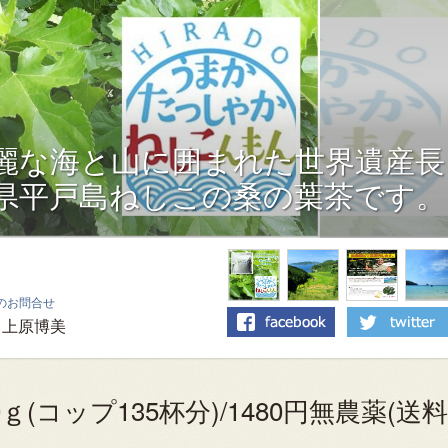
麗な海と山に囲まれた世界遺産長
県平戸島ねしこの桑の葉茶です。
のお問合せ
上原博美
ｇ(コップ135杯分)/1480円無農薬(送