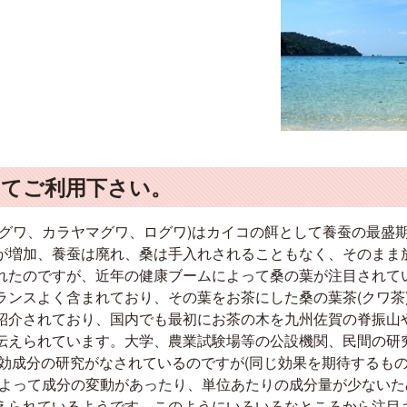
してご利用下さい。
マグワ、カラヤマグワ、ログワ)はカイコの餌として養蚕の最盛
が増加、養蚕は廃れ、桑は手入れされることもなく、そのまま
れたのですが、近年の健康ブームによって桑の葉が注目されて
ランスよく含まれており、その葉をお茶にした桑の葉茶(クワ茶
紹介されており、国内でも最初にお茶の木を九州佐賀の脊振山
伝えられています。大学、農業試験場等の公設機関、民間の研
ﾏｲｼﾝ"の有効成分の研究がなされているのですが(同じ効果を期待す
によって成分の変動があったり、単位あたりの成分量が少ない
えられているようです。このようにいろいろなところから注目