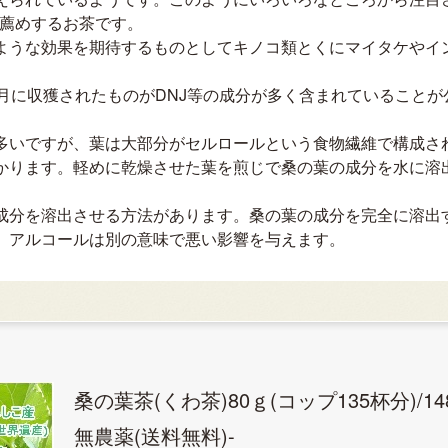
お薦めするお茶です。
ような効果を期待するものとしてキノコ類とくにマイタケやイ
8月に収獲されたものがDNJ等の成分が多く含まれていること
多いですが、葉は大部分がセルロールという食物繊維で構成さ
かります。軽めに乾燥させた葉を煎じで桑の葉の成分を水に溶
成分を溶出させる方法があります。桑の葉の成分を完全に溶出
、アルコールは別の意味で悪い影響を与えます。
桑の葉茶(くわ茶)80ｇ(コップ135杯分)/14
無農薬(送料無料)-