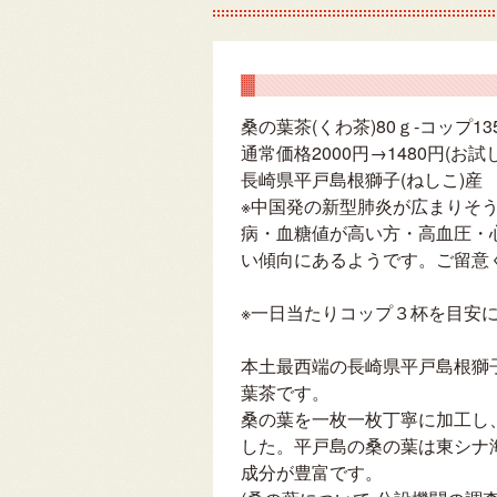
桑の葉茶(くわ茶)80ｇ-コップ13
通常価格2000円→1480円(お試
長崎県平戸島根獅子(ねしこ)産
※中国発の新型肺炎が広まりそ
病・血糖値が高い方・高血圧・
い傾向にあるようです。ご留意
※一日当たりコップ３杯を目安
本土最西端の長崎県平戸島根獅子
葉茶です。
桑の葉を一枚一枚丁寧に加工し
した。平戸島の桑の葉は東シナ
成分が豊富です。