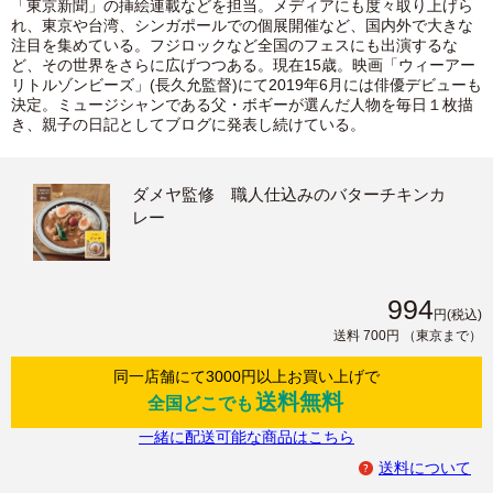
「東京新聞」の挿絵連載などを担当。メディアにも度々取り上げら
れ、東京や台湾、シンガポールでの個展開催など、国内外で大きな
注目を集めている。フジロックなど全国のフェスにも出演するな
ど、その世界をさらに広げつつある。現在15歳。映画「ウィーアー
リトルゾンビーズ」(長久允監督)にて2019年6月には俳優デビューも
決定。ミュージシャンである父・ボギーが選んだ人物を毎日１枚描
き、親子の日記としてブログに発表し続けている。
ダメヤ監修 職人仕込みのバターチキンカ
レー
994
円
(税込)
送料 700円
（東京まで）
同一店舗にて3000円以上お買い上げで
送料無料
全国どこでも
一緒に配送可能な商品はこちら
送料について