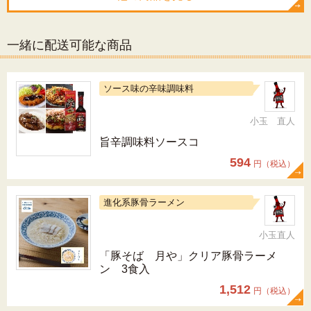
一緒に配送可能な商品
ソース味の辛味調味料
小玉 直人
旨辛調味料ソースコ
594
円（税込）
進化系豚骨ラーメン
小玉直人
「豚そば 月や」クリア豚骨ラーメ
ン 3食入
1,512
円（税込）