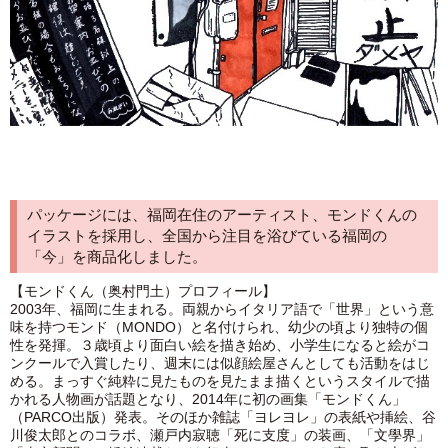
パッケージには、福岡在住のアーティスト、モンドくんの
イラストを採用し、全国から注目を浴びている福岡の
「今」を商品化しました。
【モンドくん（奥村門土）プロフィール】
2003年、福岡に生まれる。両親からイタリア語で「世界」という意
味を持つモンド（MONDO）と名付けられ、幼少の頃より独特の個
性を発揮。３歳頃より面白い絵を描き始め、小学生になると絵がコ
ンクールで入賞したり、週末には似顔絵屋さんとしても活動をはじ
める。まっすぐ純粋に見たものを見たまま描くというスタイルで描
かれる人物画が話題となり、2014年に初の画集「モンドくん」
（PARCO出版）発表。そのほか雑誌「ヨレヨレ」の表紙や挿絵、谷
川俊太郎とのコラボ、瀬戸内寂聴「死に支度」の装画、「文學界」