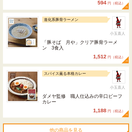
594
円（税込）
進化系豚骨ラーメン
小玉直人
「豚そば 月や」クリア豚骨ラーメ
ン 3食入
1,512
円（税込）
スパイス薫る本格カレー
小玉直人
ダメヤ監修 職人仕込みの辛口ビーフ
カレー
1,188
円（税込）
他の商品を見る