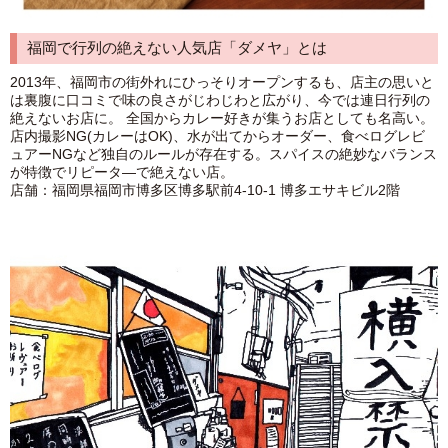
福岡で行列の絶えない人気店「ダメヤ」とは
2013年、福岡市の街外れにひっそりオープンするも、店主の思いと
は裏腹に口コミで味の良さがじわじわと広がり、今では連日行列の
絶えないお店に。 全国からカレー好きが集うお店としても名高い。
店内撮影NG(カレーはOK)、水が出てからオーダー、食べログレビ
ュアーNGなど独自のルールが存在する。スパイスの絶妙なバランス
が特徴でリピータ―で絶えない店。
店舗：福岡県福岡市博多区博多駅前4-10-1 博多エサキビル2階