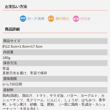
お支払い方法
商品詳細
商品サイズ
約12.5cm×1.8cm×17.5cm
内容量
180g
保存方法
常温
直射日光を避け、常温で保存
賞味期限
から720日間
原材料
鶏肉(国産)、鶏出汁、トマト、サラダ油、バター、ヨーグルト、カ
シューナッツ、生クリーム、にんにく、しょうが、はちみつ、香辛
料、レモン果汁、砂糖、塩、鰹粉、（一部に鶏肉・乳成分・カシュ
ーナッツ・大豆を含む）