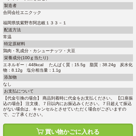
製造者
合同会社エニクック
福岡県筑紫野市阿志岐１３３－１
配送方法
常温
特定原材料
鶏肉・乳成分・カシューナッツ・大豆
栄養成分(100ｇ当たり)
エネルギー：448kcal たんぱく質：15.5g 脂質：38.24g 炭水化
物：8.12g 塩分相当量：1.1g
添加物
なし
お支払について
【代金引換の場合】 商品到着時に代金をお支払ください。 【口座振
込の場合】 注文後、７日以内にお振込みください。７日超えて振込
がない場合は、キャンセルとさせていただく場合がございますの
で、ご了承ください。
買い物かごに入れる