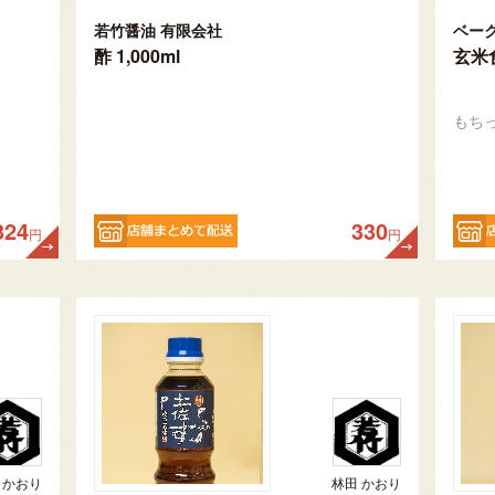
若竹醤油 有限会社
ベー
酢 1,000ml
玄米
もち
324
330
円
円
 かおり
林田 かおり