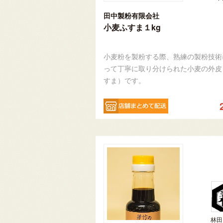
田中製粉有限会社
小麦ふすま１kg
小麦粉を製粉する際、熟練の製粉技術
って丁寧に取り分けられた小麦の外皮
すま）です。
林田