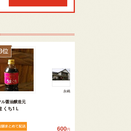
永嶋
マル醤油醸造元
まくち1Ｌ
600
円