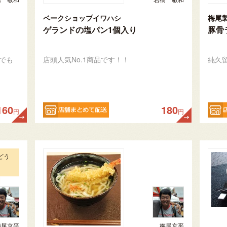
ベークショップイワハシ
梅尾
ゲランドの塩パン1個入り
豚骨
でも
店頭人気No.1商品です！！
純久
160
180
円
円
どう
梅尾京平
梅尾京平