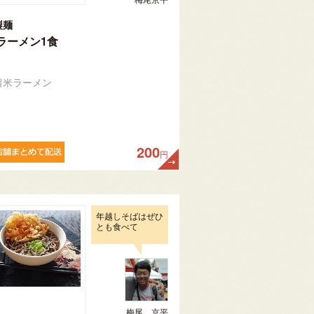
製麺
ラーメン1食
留米ラーメン
200
円
年越しそばはぜひ
とも食べて
梅尾 京平