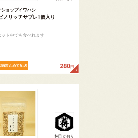
クショップイワハシ
ビノリッチサブレ1個入り
エット中でも食べれます
280
円
林田 かおり