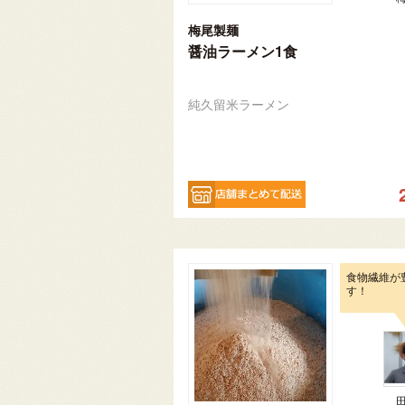
梅尾製麺
醤油ラーメン1食
純久留米ラーメン
食物繊維が
す！