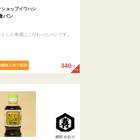
クショップイワハシ
食パン
っとした食感にこだわったパンです。
340
円
林田 かおり