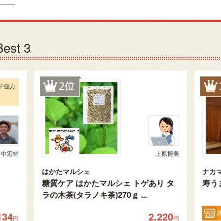
st 3
ド強力
田中宏輔
上原博美
はかたマルシェ
ナカ
糖質ケア はかたマルシェ トゲあり タ
寿う
ラの木茶(タラノキ茶)270ｇ ...
134
2,220
円
円