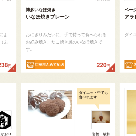
博多いなほ焼き
ベー
いなほ焼きプレーン
アラ
によ
おにぎりみたいに、手で持って食べられる
ダイ
（ふ
お好み焼き、たこ焼き風のいなほ焼きで
す。
238
220
円
円
ダイエット中でも
食べれます
 かおり
岩橋 敏和