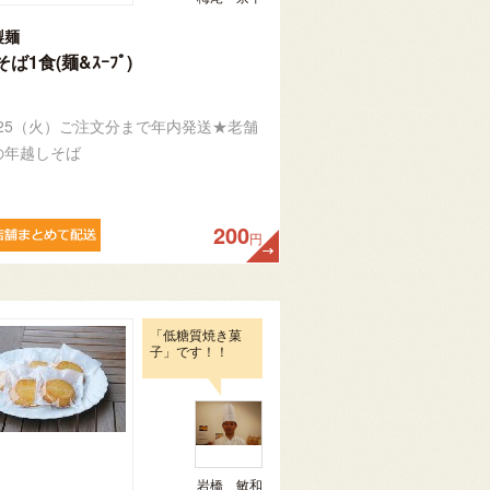
製麺
ば1食(麺&ｽｰﾌﾟ)
/25（火）ご注文分まで年内発送★老舗
の年越しそば
200
円
「低糖質焼き菓
子」です！！
岩橋 敏和