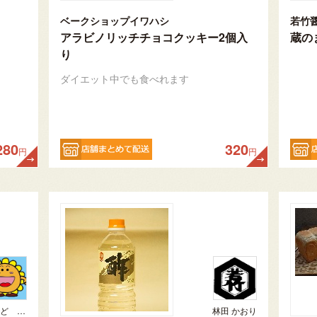
ベークショップイワハシ
若竹
アラビノリッチチョコクッキー2個入
蔵の
り
ダイエット中でも食べれます
280
320
円
円
ひまわりらんど おやま
林田 かおり