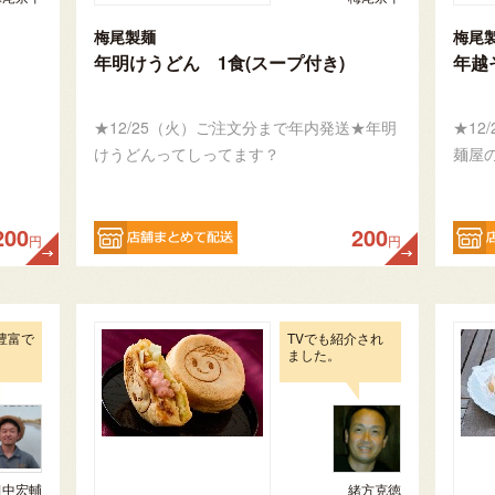
梅尾製麺
梅尾
年明けうどん 1食(スープ付き)
年越そ
★12/25（火）ご注文分まで年内発送★年明
★12
けうどんってしってます？
麺屋
200
200
円
円
豊富で
TVでも紹介され
ました。
田中宏輔
緒方克徳