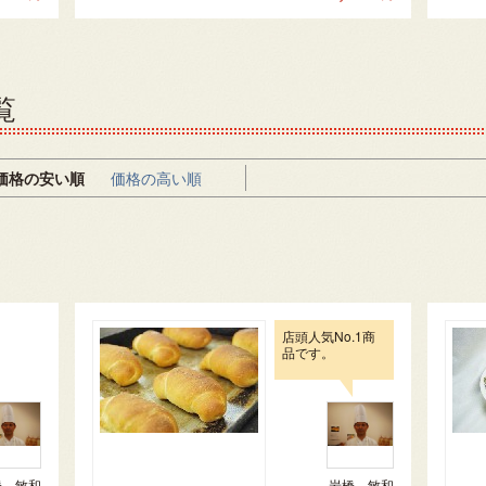
覧
価格の安い順
価格の高い順
店頭人気No.1商
品です。
橋 敏和
岩橋 敏和