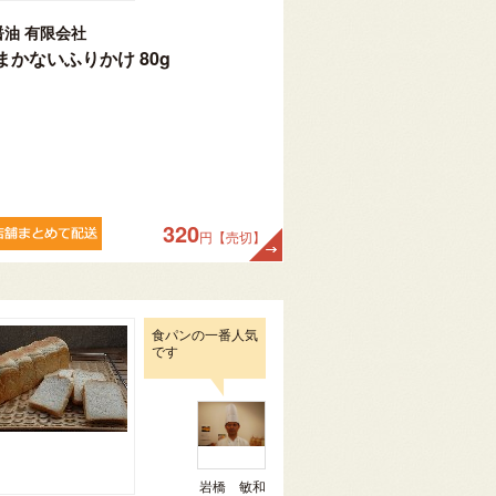
醤油 有限会社
まかないふりかけ 80g
320
円【売切】
食パンの一番人気
です
岩橋 敏和