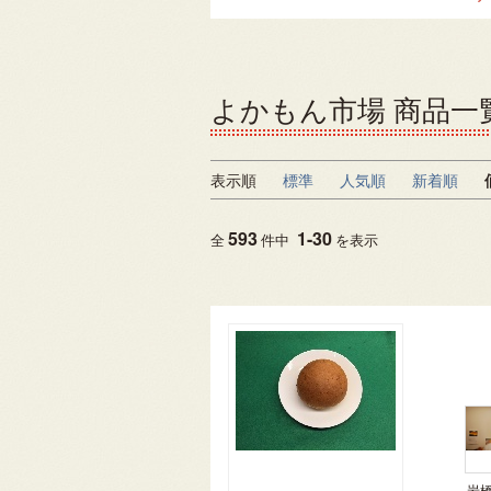
よかもん市場 商品一
表示順
標準
人気順
新着順
593
1
-
30
全
件中
を表示
岩