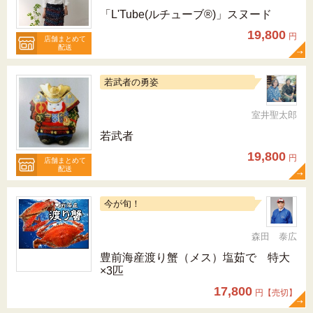
「L'Tube(ルチューブ®)」スヌード
19,800
円
店舗まとめて
配送
若武者の勇姿
室井聖太郎
若武者
19,800
円
店舗まとめて
配送
今が旬！
森田 泰広
豊前海産渡り蟹（メス）塩茹で 特大
×3匹
17,800
円【売切】