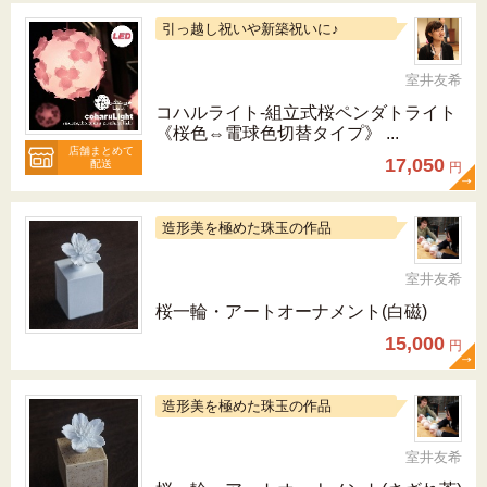
引っ越し祝いや新築祝いに♪
室井友希
コハルライト‐組立式桜ペンダトライト
《桜色⇔電球色切替タイプ》 ...
店舗まとめて
17,050
配送
円
造形美を極めた珠玉の作品
室井友希
桜一輪・アートオーナメント(白磁)
15,000
円
造形美を極めた珠玉の作品
室井友希