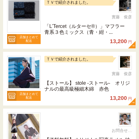
ＴＶで紹介されました。
實藤 俊彦
「L'Tercet（ルターセ®）」マフラー
青系３色ミックス（青・紺・...
店舗まとめて
13,200
配送
円
ＴＶで紹介されました。
實藤 俊彦
【ストール】 stole -ストール- オリジ
ナルの最高級極細木綿 赤色
店舗まとめて
13,200
配送
円
お問合せ 092-321-1597