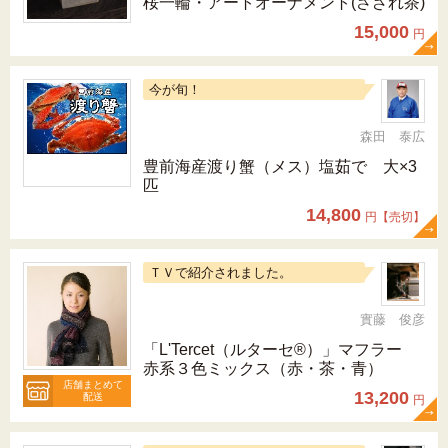
桜一輪・アートオーナメント(さざれ茶)
15,000
円
今が旬！
森田 泰広
豊前海産渡り蟹（メス）塩茹で 大×3
匹
14,800
円【売切】
ＴＶで紹介されました。
實藤 俊彦
「L'Tercet（ルターセ®）」マフラー
赤系３色ミックス（赤・茶・青）
店舗まとめて
13,200
配送
円