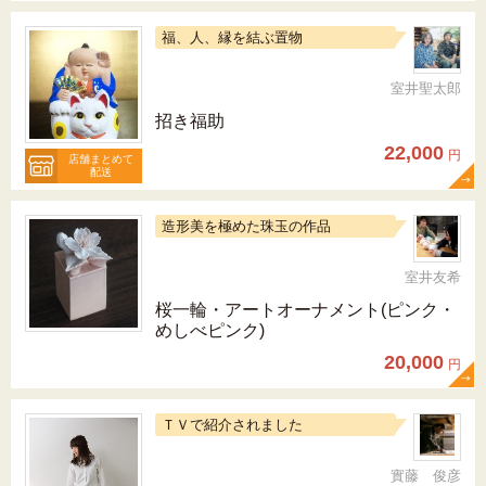
福、人、縁を結ぶ置物
室井聖太郎
招き福助
22,000
円
店舗まとめて
配送
造形美を極めた珠玉の作品
室井友希
桜一輪・アートオーナメント(ピンク・
めしべピンク)
20,000
円
ＴＶで紹介されました
實藤 俊彦