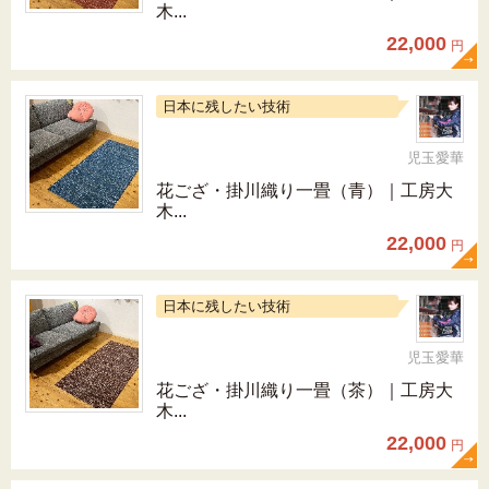
木...
22,000
円
日本に残したい技術
児玉愛華
花ござ・掛川織り一畳（青）｜工房大
木...
22,000
円
日本に残したい技術
児玉愛華
花ござ・掛川織り一畳（茶）｜工房大
木...
22,000
円