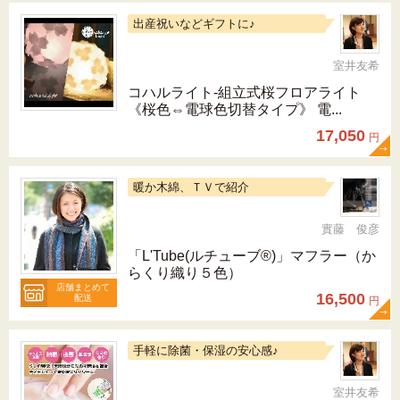
出産祝いなどギフトに♪
室井友希
コハルライト‐組立式桜フロアライト
《桜色⇔電球色切替タイプ》 電...
17,050
円
暖か木綿、ＴＶで紹介
實藤 俊彦
「L'Tube(ルチューブ®)」マフラー（か
らくり織り５色）
店舗まとめて
16,500
配送
円
手軽に除菌・保湿の安心感♪
室井友希