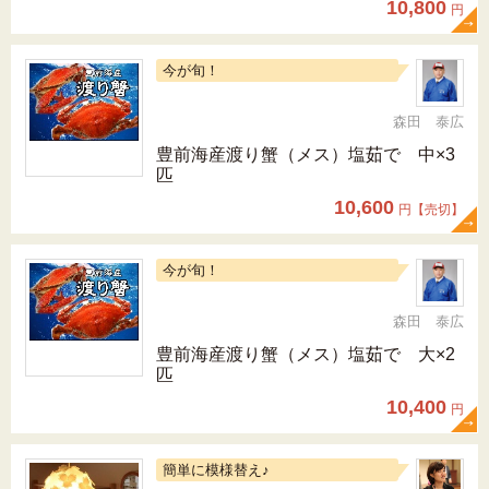
10,800
円
今が旬！
森田 泰広
豊前海産渡り蟹（メス）塩茹で 中×3
匹
10,600
円【売切】
今が旬！
森田 泰広
豊前海産渡り蟹（メス）塩茹で 大×2
匹
10,400
円
簡単に模様替え♪