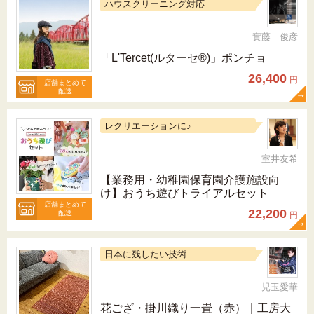
ハウスクリーニング対応
實藤 俊彦
「L'Tercet(ルターセ®)」ポンチョ
26,400
円
店舗まとめて
配送
レクリエーションに♪
室井友希
【業務用・幼稚園保育園介護施設向
け】おうち遊びトライアルセット
店舗まとめて
22,200
配送
円
日本に残したい技術
児玉愛華
花ござ・掛川織り一畳（赤）｜工房大