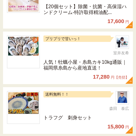
【20個セット】除菌・抗菌・高保湿ハ
ンドクリーム-特許取得精油配...
17,600
円
プリプリで甘いっ！
室井友希
人気！牡蠣小屋・糸島カキ10kg通販｜
福岡県糸島から産地直送！
17,280
円【売切】
送料無料！！
森田 泰広
トラフグ 刺身セット
15,800
円