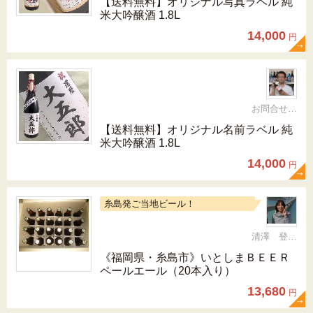
【送料無料】オリジナル写真ラベル 純
米大吟醸酒 1.8L
14,000
円
お問合せ 092-321-1597
【送料無料】オリジナル名前ラベル 純
米大吟醸酒 1.8L
14,000
円
糸島発ご当地ビール！
清澤 登希子
《福岡県・糸島市》いとしまＢＥＥＲ
ペールエール（20本入り）
13,680
円