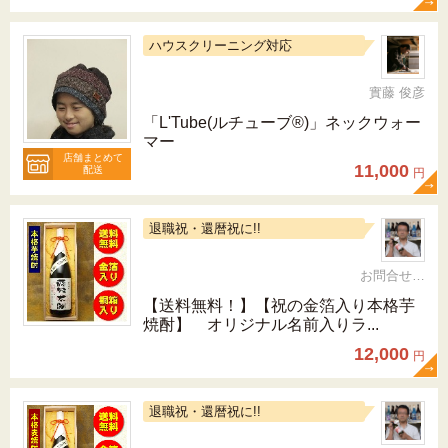
ハウスクリーニング対応
實藤 俊彦
「L'Tube(ルチューブ®)」ネックウォー
マー
店舗まとめて
11,000
配送
円
退職祝・還暦祝に!!
お問合せ 092-321-1597
【送料無料！】【祝の金箔入り本格芋
焼酎】 オリジナル名前入りラ...
12,000
円
退職祝・還暦祝に!!