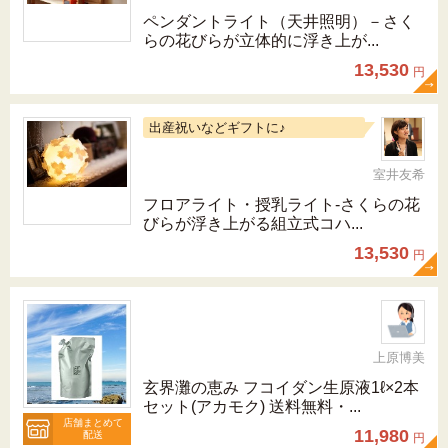
ペンダントライト（天井照明）－さく
らの花びらが立体的に浮き上が...
13,530
円
出産祝いなどギフトに♪
室井友希
フロアライト・授乳ライト-さくらの花
びらが浮き上がる組立式コハ...
13,530
円
上原博美
玄界灘の恵み フコイダン生原液1ℓ×2本
セット(アカモク) 送料無料・...
店舗まとめて
11,980
配送
円