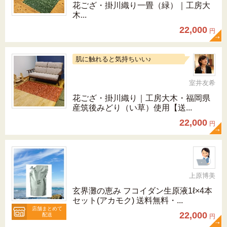
花ござ・掛川織り一畳（緑）｜工房大
木...
22,000
円
肌に触れると気持ちいい♪
室井友希
花ござ・掛川織り｜工房大木・福岡県
産筑後みどり（い草）使用【送...
22,000
円
上原博美
玄界灘の恵み フコイダン生原液1ℓ×4本
セット(アカモク) 送料無料・...
店舗まとめて
22,000
配送
円