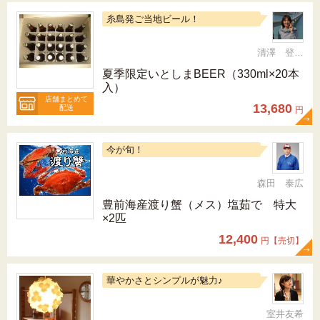
糸島発ご当地ビール！
清澤 登希子
夏季限定いとしまBEER（330ml×20本
入）
店舗まとめて
13,680
配送
円
今が旬！
森田 泰広
豊前海産渡り蟹（メス）塩茹で 特大
×2匹
12,400
円【売切】
華やかさとシンプルが魅力♪
室井友希