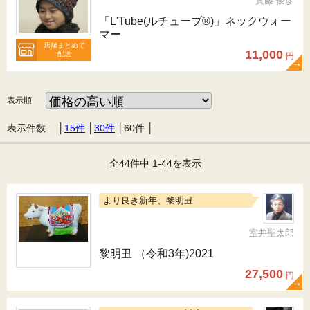
實藤 俊彦
「L'Tube(ルチューブ®)」ネックウォー
マー
店舗まとめて
11,000
配送
円
表示順
表示件数 │
15件
│
30件
│
60件
│
全44件中 1-44を表示
より良き新年、黎明丑
室井聖太郎
黎明丑 （令和3年)2021
27,500
円