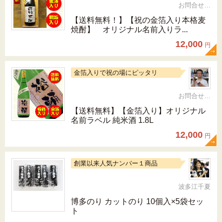
お問合せ 092-321-1597
【送料無料！】【祝の金箔入り本格麦
焼酎】 オリジナル名前入りラ...
12,000
円
金箔入りで祝の場にピッタリ
お問合せ 092-321-1597
【送料無料】【金箔入り】オリジナル
名前ラベル 純米酒 1.8L
12,000
円
創業以来人気ナンバー１商品
波多江千夏
博多のり カットのり 10個入×5袋セッ
ト