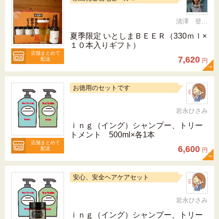
清澤 登希子
夏季限定 いとしまＢＥＥＲ（330ｍｌ×
１０本入りギフト）
店舗まとめて
7,620
配送
円
お徳用のセットです
岩永ひさみ
ｉｎｇ（イング）シャンプー、トリー
トメント 500ml×各1本
店舗まとめて
6,600
配送
円
安心、安全ヘアケアセット
岩永ひさみ
ｉｎｇ（イング）シャンプー、トリー