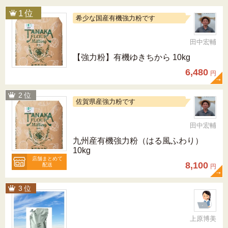
希少な国産有機強力粉です
田中宏輔
【強力粉】有機ゆきちから 10kg
6,480
円
佐賀県産強力粉です
田中宏輔
九州産有機強力粉（はる風ふわり）
10kg
店舗まとめて
8,100
配送
円
上原博美