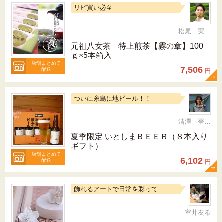
リピ買い必至
松尾 実 （三十五代目、日本茶インストラクター）
元祖八女茶 特上煎茶【霧の章】100
ｇ×5本箱入
店舗まとめて
7,506
配送
円
ついに糸島に地ビール！！
清澤 登希子
夏季限定 いとしまＢＥＥＲ（８本入り
ギフト）
店舗まとめて
6,102
配送
円
飾れるアートで日常を彩って
室井友希