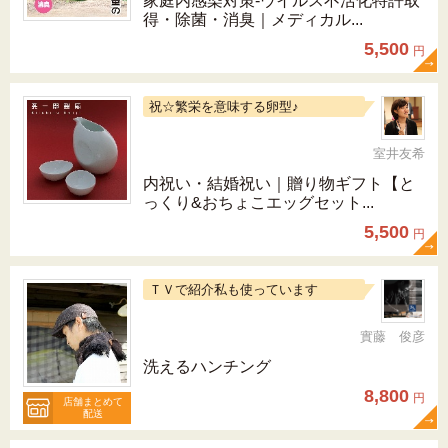
家庭内感染対策-ウイルス不活化特許取
得・除菌・消臭｜メディカル...
5,500
円
祝☆繁栄を意味する卵型♪
室井友希
内祝い・結婚祝い｜贈り物ギフト【と
っくり&おちょこエッグセット...
5,500
円
ＴＶで紹介私も使っています
實藤 俊彦
洗えるハンチング
8,800
円
店舗まとめて
配送