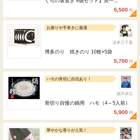
くらの箸置き 4個セット】英一...
5,500
円
お握りや手巻きに最適
波多江千夏
博多のり 焼きのり 10枚×5袋
5,700
円
ハモの骨切に自信あり！
森田泰広
骨切り自慢の鍋用 ハモ（4～5人前）
5,900
円
華やかな香りが人気！