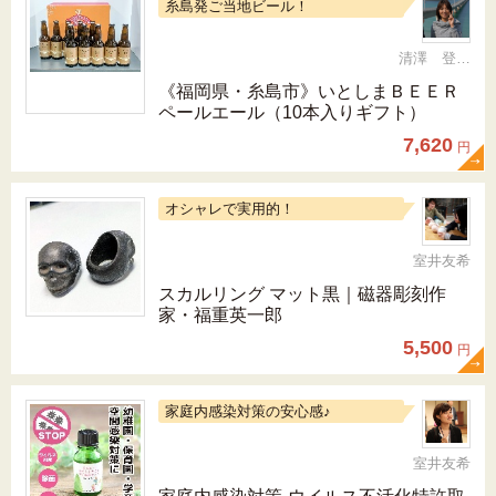
糸島発ご当地ビール！
清澤 登希子
《福岡県・糸島市》いとしまＢＥＥＲ
ペールエール（10本入りギフト）
7,620
円
オシャレで実用的！
室井友希
スカルリング マット黒｜磁器彫刻作
家・福重英一郎
5,500
円
家庭内感染対策の安心感♪
室井友希