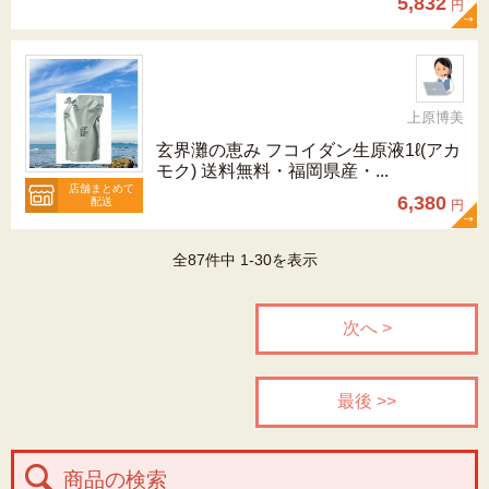
5,832
円
上原博美
玄界灘の恵み フコイダン生原液1ℓ(アカ
モク) 送料無料・福岡県産・...
店舗まとめて
6,380
配送
円
全87件中 1-30を表示
次へ >
最後 >>
商品の検索