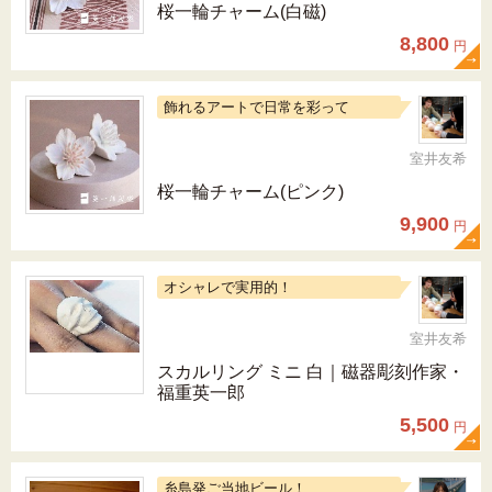
桜一輪チャーム(白磁)
8,800
円
飾れるアートで日常を彩って
室井友希
桜一輪チャーム(ピンク)
9,900
円
オシャレで実用的！
室井友希
スカルリング ミニ 白｜磁器彫刻作家・
福重英一郎
5,500
円
糸島発ご当地ビール！