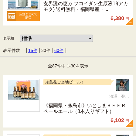
玄界灘の恵み フコイダン生原液1ℓ(アカ
モク) 送料無料・福岡県産・...
店舗まとめて
6,380
配送
円
表示順
表示件数 │
15件
│
30件
│
60件
│
全87件中 1-30を表示
糸島発ご当地ビール！
清澤 登希子
《福岡県・糸島市》いとしまＢＥＥＲ
ペールエール（8本入りギフト）
6,102
円