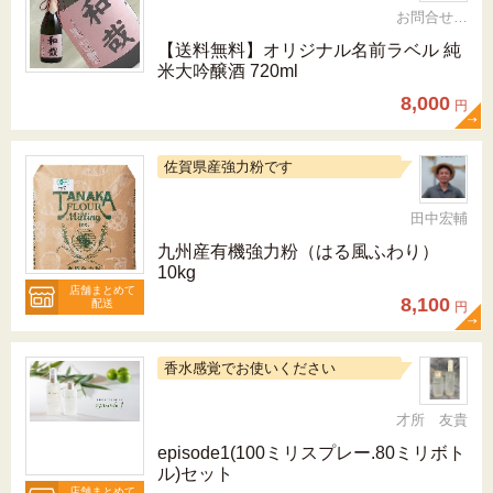
お問合せ 092-321-1597
【送料無料】オリジナル名前ラベル 純
米大吟醸酒 720ml
8,000
円
佐賀県産強力粉です
田中宏輔
九州産有機強力粉（はる風ふわり）
10kg
店舗まとめて
8,100
配送
円
香水感覚でお使いください
才所 友貴
episode1(100ミリスプレー.80ミリボト
ル)セット
店舗まとめて