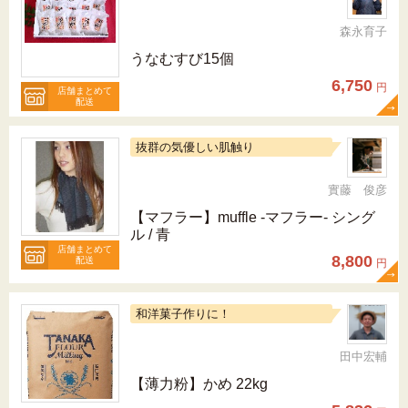
森永育子
うなむすび15個
6,750
円
店舗まとめて
配送
抜群の気優しい肌触り
實藤 俊彦
【マフラー】muffle -マフラー- シング
ル / 青
店舗まとめて
8,800
配送
円
和洋菓子作りに！
田中宏輔
【薄力粉】かめ 22kg