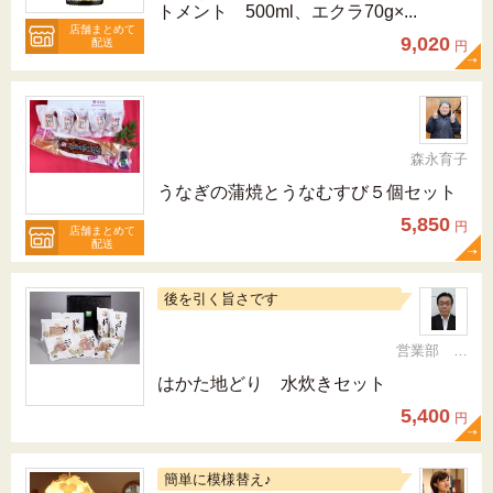
トメント 500ml、エクラ70g×...
店舗まとめて
9,020
配送
円
森永育子
うなぎの蒲焼とうなむすび５個セット
5,850
円
店舗まとめて
配送
後を引く旨さです
営業部 次長 梶原 健二郎
はかた地どり 水炊きセット
5,400
円
簡単に模様替え♪