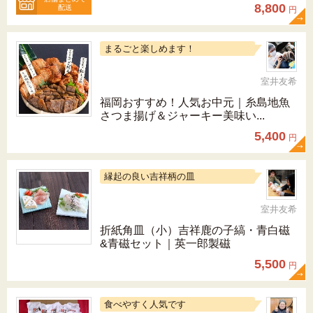
8,800
配送
円
まるごと楽しめます！
室井友希
福岡おすすめ！人気お中元｜糸島地魚
さつま揚げ＆ジャーキー美味い...
5,400
円
縁起の良い吉祥柄の皿
室井友希
折紙角皿（小）吉祥鹿の子縞・青白磁
&青磁セット｜英一郎製磁
5,500
円
食べやすく人気です