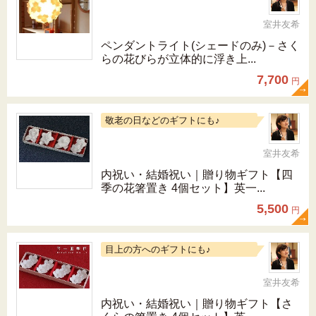
室井友希
ペンダントライト(シェードのみ)－さく
らの花びらが立体的に浮き上...
7,700
円
敬老の日などのギフトにも♪
室井友希
内祝い・結婚祝い｜贈り物ギフト【四
季の花箸置き 4個セット】英一...
5,500
円
目上の方へのギフトにも♪
室井友希
内祝い・結婚祝い｜贈り物ギフト【さ