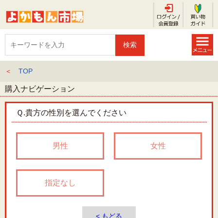
＜
TOP
購入ナビゲーション
Ｑ.
貴方の性別を選んでください
男性
女性
指定なし
< もどる