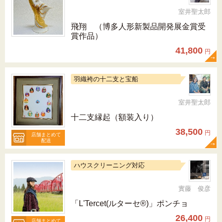
室井聖太郎
飛翔 （博多人形新製品開発展金賞受
賞作品）
41,800
円
羽織袴の十二支と宝船
室井聖太郎
十二支縁起（額装入り）
38,500
円
店舗まとめて
配送
ハウスクリーニング対応
實藤 俊彦
「L'Tercet(ルターセ®)」ポンチョ
26,400
円
店舗まとめて