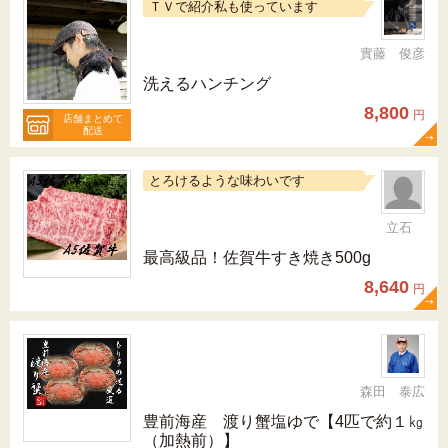
ＴＶで紹介私も使っています
實藤 俊彦
洗えるハンチング
8,800
円
店舗まとめて
配送
とろけるような味わいです
立石
最高級品！佐賀牛すき焼き500g
8,640
円
森田 泰広
豊前海産 渡り蟹塩ゆで【4匹で約１㎏
（加熱前）】