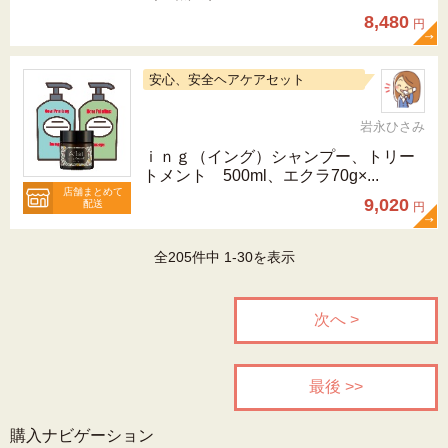
8,480
円
安心、安全ヘアケアセット
岩永ひさみ
ｉｎｇ（イング）シャンプー、トリー
トメント 500ml、エクラ70g×...
店舗まとめて
9,020
配送
円
全205件中 1-30を表示
次へ >
最後 >>
購入ナビゲーション