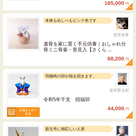
165,000
円
本体もめしべもピンク色です
室井友希
遺骨を家に置く手元供養｜おしゃれ分
骨ミニ骨壷・形見入【さくら ...
68,200
円
羽織袴の卯が福を招きます。
室井聖太郎
令和5年干支 招福卯
44,000
円
店舗まとめて
配送
新元号に相応しい人形