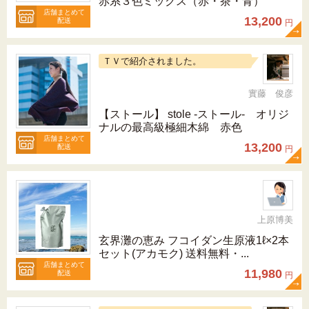
赤系３色ミックス（赤・茶・青）
店舗まとめて
13,200
配送
円
ＴＶで紹介されました。
實藤 俊彦
【ストール】 stole -ストール- オリジ
ナルの最高級極細木綿 赤色
店舗まとめて
13,200
配送
円
上原博美
玄界灘の恵み フコイダン生原液1ℓ×2本
セット(アカモク) 送料無料・...
店舗まとめて
11,980
配送
円