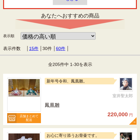
あなたへおすすめの商品
表示順
表示件数 │
15件
│
30件
│
60件
│
全205件中 1-30を表示
新年号令和、鳳凰雛。
室井聖太郎
鳳凰雛
220,000
円
店舗まとめて
配送
お心に寄り添うお骨壷です。