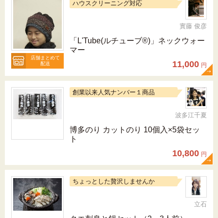
ハウスクリーニング対応
實藤 俊彦
「L'Tube(ルチューブ®)」ネックウォー
マー
店舗まとめて
11,000
配送
円
創業以来人気ナンバー１商品
波多江千夏
博多のり カットのり 10個入×5袋セッ
ト
10,800
円
ちょっとした贅沢しませんか
立石