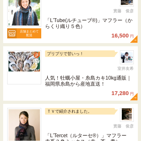
實藤 俊彦
「L'Tube(ルチューブ®)」マフラー（か
らくり織り５色）
店舗まとめて
16,500
配送
円
プリプリで甘いっ！
室井友希
人気！牡蠣小屋・糸島カキ10kg通販｜
福岡県糸島から産地直送！
17,280
円
ＴＶで紹介されました。
實藤 俊彦
「L'Tercet（ルターセ®）」マフラー