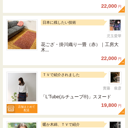
22,000
円
日本に残したい技術
児玉愛華
花ござ・掛川織り一畳（赤）｜工房大
木...
22,000
円
ＴＶで紹介されました
實藤 俊彦
「L'Tube(ルチューブ®)」スヌード
19,800
円
店舗まとめて
配送
暖か木綿、ＴＶで紹介