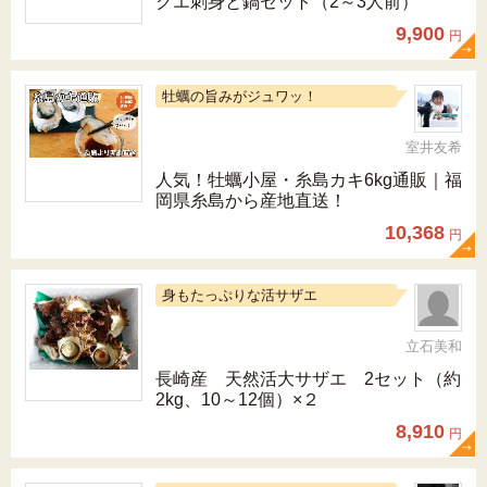
クエ刺身と鍋セット（2～3人前）
9,900
円
牡蠣の旨みがジュワッ！
室井友希
人気！牡蠣小屋・糸島カキ6kg通販｜福
岡県糸島から産地直送！
10,368
円
身もたっぷりな活サザエ
立石美和
長崎産 天然活大サザエ 2セット（約
2kg、10～12個）×２
8,910
円