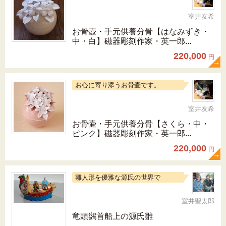
室井友希
お骨壺・手元供養分骨【はなみずき・
中・白】磁器彫刻作家・英一郎...
220,000
円
お心に寄り添うお骨壷です。
室井友希
お骨壷・手元供養分骨【さくら・中・
ピンク】磁器彫刻作家・英一郎...
220,000
円
雛人形を優雅な源氏の世界で
室井聖太郎
竜頭鷁首船上の源氏雛